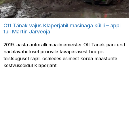
Ott Tänak vajus Klaperjahil masinaga külili – appi
tuli Martin Järveoja
2019. aasta autoralli maailmameister Ott Tänak pani end
nädalavahetusel proovile tavapärasest hoopis
teistsugusel rajal, osaledes esimest korda maasturite
kestvussõidul Klaperjaht.