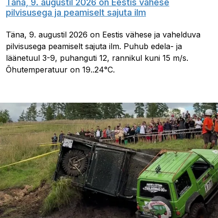
Täna, 9. augustil 2026 on Eestis vähese
pilvisusega ja peamiselt sajuta ilm
Täna, 9. augustil 2026 on Eestis vähese ja vahelduva
pilvisusega peamiselt sajuta ilm. Puhub edela- ja
läänetuul 3-9, puhanguti 12, rannikul kuni 15 m/s.
Õhutemperatuur on 19..24°C.