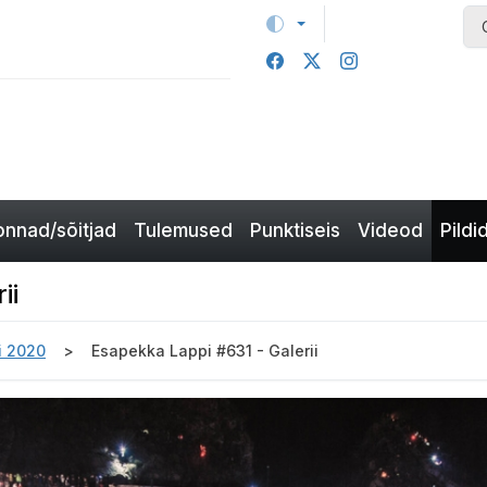
nnad/sõitjad
Tulemused
Punktiseis
Videod
Pildi
ii
i 2020
Esapekka Lappi #631 - Galerii