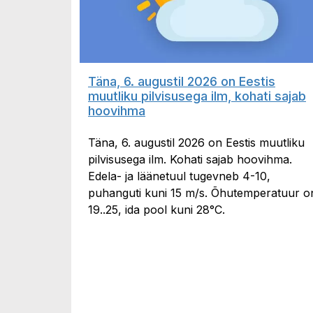
Täna, 6. augustil 2026 on Eestis
muutliku pilvisusega ilm, kohati sajab
hoovihma
Täna, 6. augustil 2026 on Eestis muutliku
pilvisusega ilm. Kohati sajab hoovihma.
Edela- ja läänetuul tugevneb 4-10,
puhanguti kuni 15 m/s. Õhutemperatuur o
19..25, ida pool kuni 28°C.