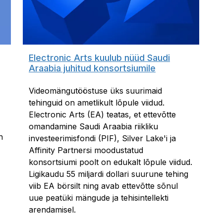
Electronic Arts kuulub nüüd Saudi
Araabia juhitud konsortsiumile
Videomängutööstuse üks suurimaid
tehinguid on ametlikult lõpule viidud.
Electronic Arts (EA) teatas, et ettevõtte
omandamine Saudi Araabia riikliku
n
investeerimisfondi (PIF), Silver Lake'i ja
Affinity Partnersi moodustatud
konsortsiumi poolt on edukalt lõpule viidud.
Ligikaudu 55 miljardi dollari suurune tehing
viib EA börsilt ning avab ettevõtte sõnul
uue peatüki mängude ja tehisintellekti
arendamisel.