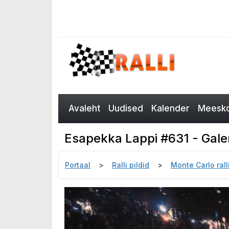
Avaleht
Uudised
Kalender
Meesko
Esapekka Lappi #631 - Galer
Portaal
Ralli pildid
Monte Carlo rall