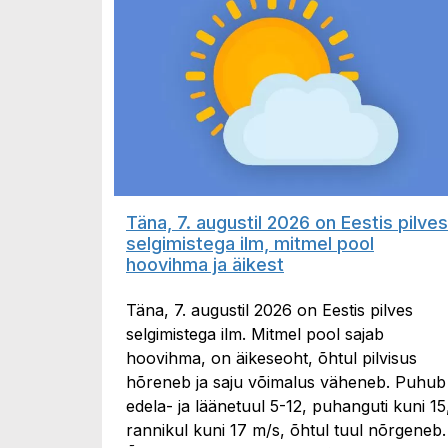
Täna, 7. augustil 2026 on Eestis pilves
selgimistega ilm, mitmel pool
hoovihma ja äikest
Täna, 7. augustil 2026 on Eestis pilves
selgimistega ilm. Mitmel pool sajab
hoovihma, on äikeseoht, õhtul pilvisus
hõreneb ja saju võimalus väheneb. Puhub
edela- ja läänetuul 5-12, puhanguti kuni 15
rannikul kuni 17 m/s, õhtul tuul nõrgeneb.