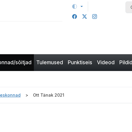
nnad/sõitjad
Tulemused
Punktiseis
Videod
Pildi
eeskonnad
Ott Tänak 2021