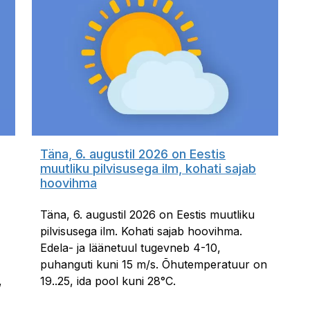
Täna, 6. augustil 2026 on Eestis
muutliku pilvisusega ilm, kohati sajab
hoovihma
Täna, 6. augustil 2026 on Eestis muutliku
pilvisusega ilm. Kohati sajab hoovihma.
Edela- ja läänetuul tugevneb 4-10,
puhanguti kuni 15 m/s. Õhutemperatuur on
,
19..25, ida pool kuni 28°C.