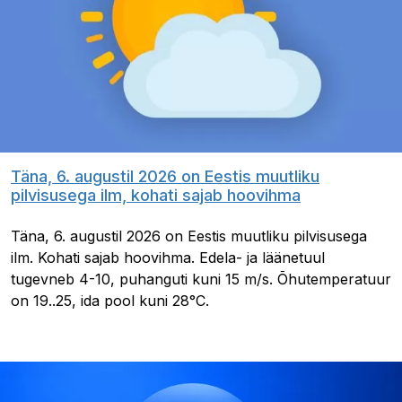
Täna, 6. augustil 2026 on Eestis muutliku
pilvisusega ilm, kohati sajab hoovihma
Täna, 6. augustil 2026 on Eestis muutliku pilvisusega
ilm. Kohati sajab hoovihma. Edela- ja läänetuul
tugevneb 4-10, puhanguti kuni 15 m/s. Õhutemperatuur
on 19..25, ida pool kuni 28°C.