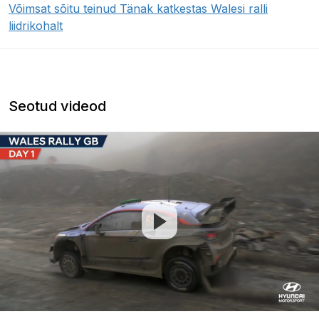
Võimsat sõitu teinud Tänak katkestas Walesi ralli
liidrikohalt
Seotud videod