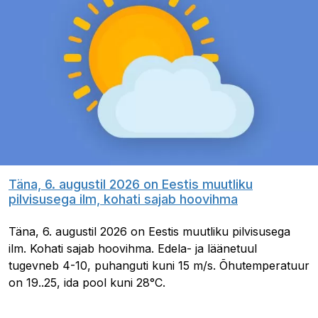
Täna, 6. augustil 2026 on Eestis muutliku
pilvisusega ilm, kohati sajab hoovihma
Täna, 6. augustil 2026 on Eestis muutliku pilvisusega
ilm. Kohati sajab hoovihma. Edela- ja läänetuul
tugevneb 4-10, puhanguti kuni 15 m/s. Õhutemperatuur
on 19..25, ida pool kuni 28°C.