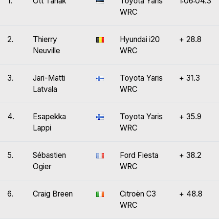
1.
Ott Tänak
Toyota Yaris
1:06:04.3
WRC
2.
Thierry
Hyundai i20
+ 28.8
Neuville
WRC
3.
Jari-Matti
Toyota Yaris
+ 31.3
Latvala
WRC
4.
Esapekka
Toyota Yaris
+ 35.9
Lappi
WRC
5.
Sébastien
Ford Fiesta
+ 38.2
Ogier
WRC
6.
Craig Breen
Citroën C3
+ 48.8
WRC