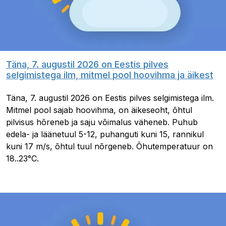
Täna, 7. augustil 2026 on Eestis pilves
selgimistega ilm, mitmel pool hoovihma ja äikest
Täna, 7. augustil 2026 on Eestis pilves selgimistega ilm.
Mitmel pool sajab hoovihma, on äikeseoht, õhtul
pilvisus hõreneb ja saju võimalus väheneb. Puhub
edela- ja läänetuul 5-12, puhanguti kuni 15, rannikul
kuni 17 m/s, õhtul tuul nõrgeneb. Õhutemperatuur on
18..23°C.