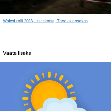
Walesi ralli 2018 - testikatse, Tänaku apsakas
Vaata lisaks