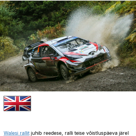
05.10.2018 22:13
Walesi rallit
juhib reedese, ralli teise võistluspäeva järel