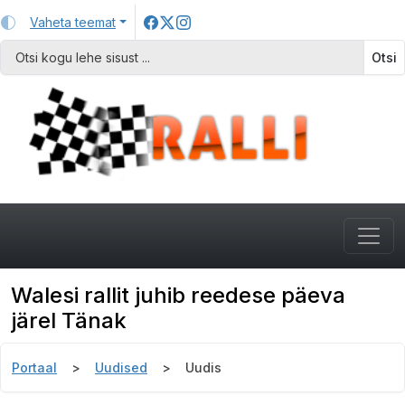
Vaheta teemat
Otsi
Walesi rallit juhib reedese päeva
järel Tänak
Portaal
Uudised
Uudis