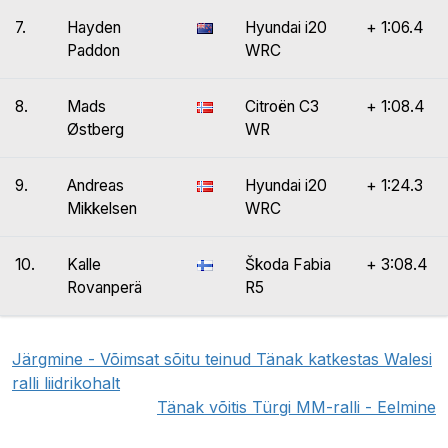
7.
Hayden
Hyundai i20
+ 1:06.4
Paddon
WRC
8.
Mads
Citroën C3
+ 1:08.4
Østberg
WR
9.
Andreas
Hyundai i20
+ 1:24.3
Mikkelsen
WRC
10.
Kalle
Škoda Fabia
+ 3:08.4
Rovanperä
R5
Järgmine - Võimsat sõitu teinud Tänak katkestas Walesi
ralli liidrikohalt
Tänak võitis Türgi MM-ralli - Eelmine