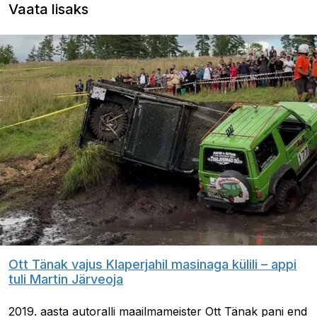
Vaata lisaks
Ott Tänak vajus Klaperjahil masinaga külili – appi
tuli Martin Järveoja
2019. aasta autoralli maailmameister Ott Tänak pani end