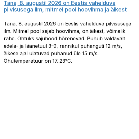
Täna, 8. augustil 2026 on Eestis vahelduva
pilvisusega ilm, mitmel pool hoovihma ja äikest
Täna, 8. augustil 2026 on Eestis vahelduva pilvisusega
ilm. Mitmel pool sajab hoovihma, on äikest, võimalik
rahe. Õhtuks sajuhood hõrenevad. Puhub valdavalt
edela- ja läänetuul 3-9, rannikul puhanguti 12 m/s,
äikese ajal ulatuvad puhanud üle 15 m/s.
Õhutemperatuur on 17..23°C.