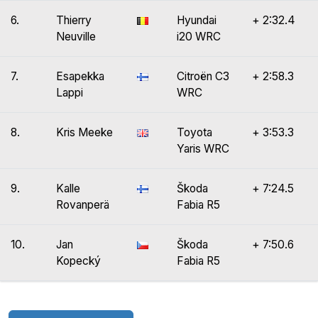
6.
Thierry
Hyundai
+ 2:32.4
Neuville
i20 WRC
7.
Esapekka
Citroën C3
+ 2:58.3
Lappi
WRC
8.
Kris Meeke
Toyota
+ 3:53.3
Yaris WRC
9.
Kalle
Škoda
+ 7:24.5
Rovanperä
Fabia R5
10.
Jan
Škoda
+ 7:50.6
Kopecký
Fabia R5