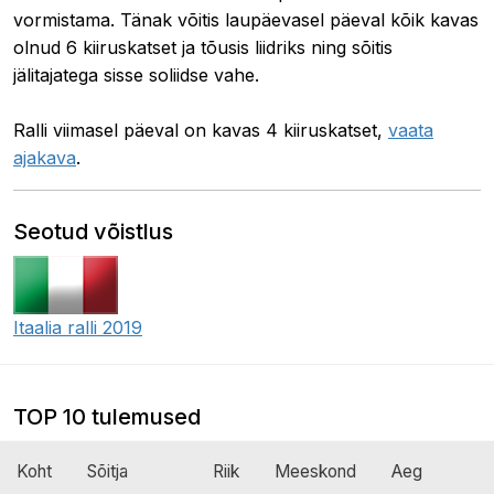
vormistama. Tänak võitis laupäevasel päeval kõik kavas
olnud 6 kiiruskatset ja tõusis liidriks ning sõitis
jälitajatega sisse soliidse vahe.
Ralli viimasel päeval on kavas 4 kiiruskatset,
vaata
ajakava
.
Seotud võistlus
Itaalia ralli 2019
TOP 10 tulemused
Koht
Sõitja
Riik
Meeskond
Aeg