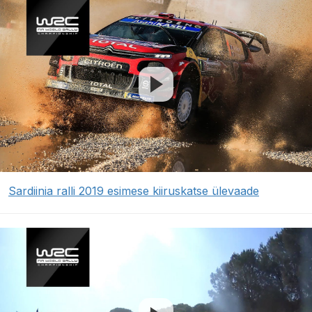
Sardiinia ralli 2019 esimese kiiruskatse ülevaade