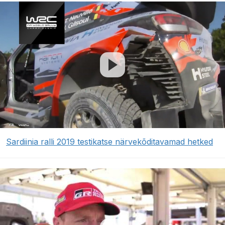
Sardiinia ralli 2019 testikatse närvekõditavamad hetked