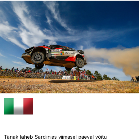
16.06.2019 09:51
Tänak läheb Sardiinias viimasel päeval võitu