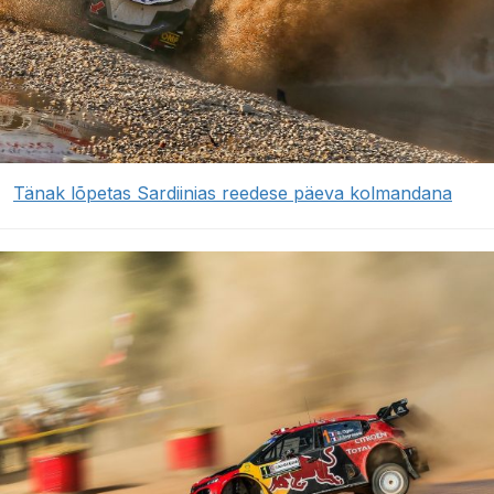
Tänak lõpetas Sardiinias reedese päeva kolmandana