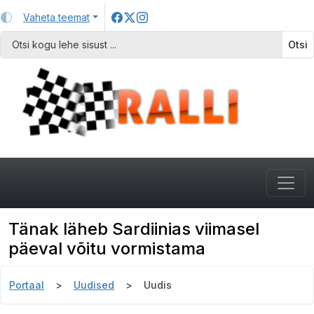
Vaheta teemat
Otsi
Tänak läheb Sardiinias viimasel
päeval võitu vormistama
Portaal
Uudised
Uudis