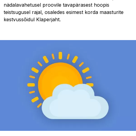
nädalavahetusel proovile tavapärasest hoopis
teistsugusel rajal, osaledes esimest korda maasturite
kestvussõidul Klaperjaht.