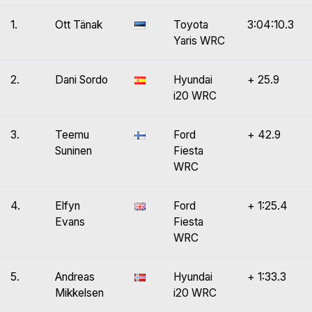
1.
Ott Tänak
Toyota
3:04:10.3
Yaris WRC
2.
Dani Sordo
Hyundai
+ 25.9
i20 WRC
3.
Teemu
Ford
+ 42.9
Suninen
Fiesta
WRC
4.
Elfyn
Ford
+ 1:25.4
Evans
Fiesta
WRC
5.
Andreas
Hyundai
+ 1:33.3
Mikkelsen
i20 WRC