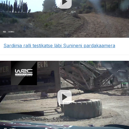
Sardiinia ralli testikatse läbi Sunineni pardakaamera