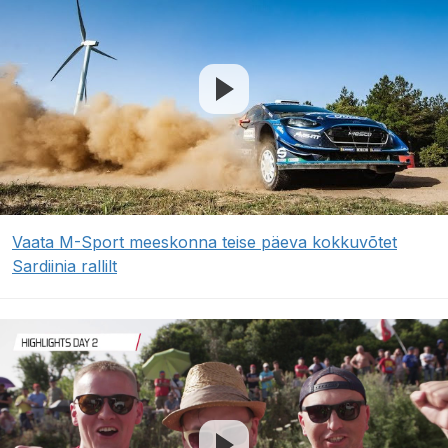
Vaata M-Sport meeskonna teise päeva kokkuvõtet
Sardiinia rallilt