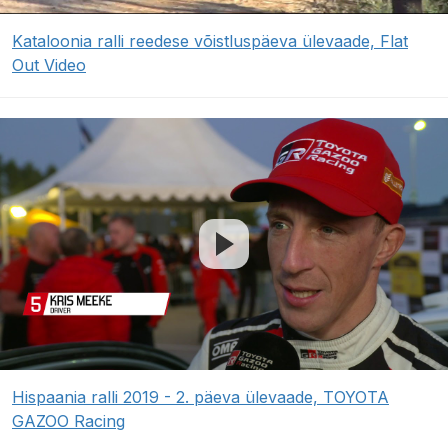
Kataloonia ralli reedese võistluspäeva ülevaade, Flat
Out Video
Hispaania ralli 2019 - 2. päeva ülevaade, TOYOTA
GAZOO Racing