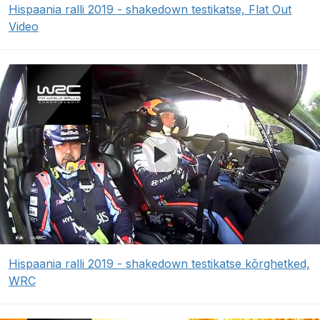
Hispaania ralli 2019 - shakedown testikatse, Flat Out
Video
Hispaania ralli 2019 - shakedown testikatse kõrghetked,
WRC