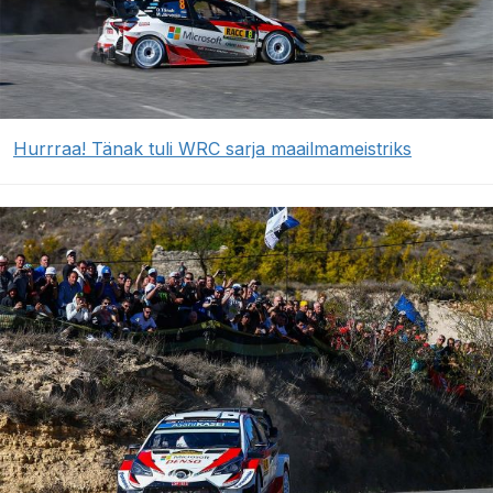
Hurrraa! Tänak tuli WRC sarja maailmameistriks