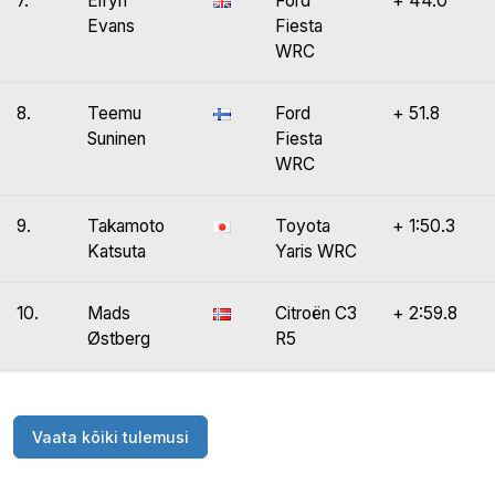
7.
Elfyn
Ford
+ 44.0
Evans
Fiesta
WRC
8.
Teemu
Ford
+ 51.8
Suninen
Fiesta
WRC
9.
Takamoto
Toyota
+ 1:50.3
Katsuta
Yaris WRC
10.
Mads
Citroën C3
+ 2:59.8
Østberg
R5
Vaata kõiki tulemusi