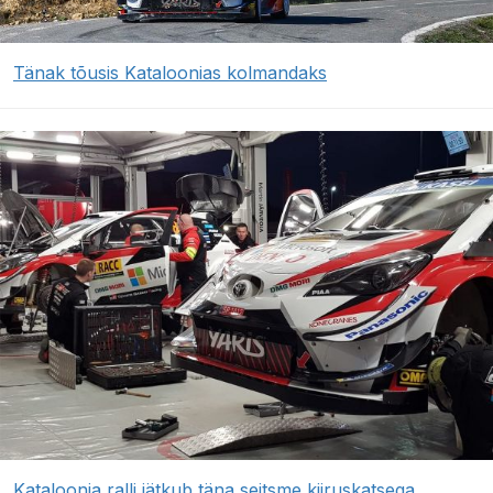
Tänak tõusis Kataloonias kolmandaks
Kataloonia ralli jätkub täna seitsme kiiruskatsega