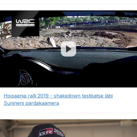
Hispaania ralli 2019 - shakedown testikatse läbi
Sunineni pardakaamera