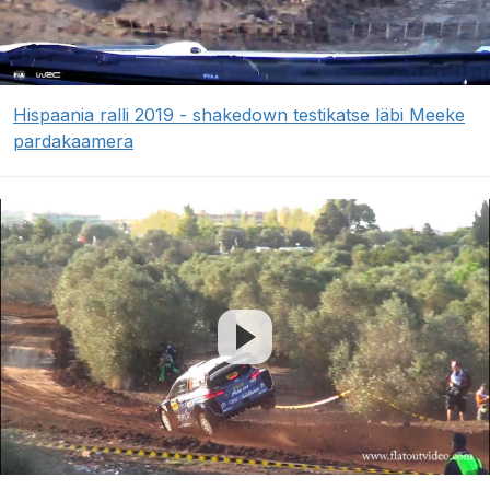
Hispaania ralli 2019 - shakedown testikatse läbi Meeke
pardakaamera