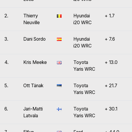
2.
Thierry
Hyundai
+ 1.7
Neuville
i20 WRC
3.
Dani Sordo
Hyundai
+ 7.6
i20 WRC
4.
Kris Meeke
Toyota
+ 13.0
Yaris WRC
5.
Ott Tänak
Toyota
+ 21.7
Yaris WRC
6.
Jari-Matti
Toyota
+ 30.1
Latvala
Yaris WRC