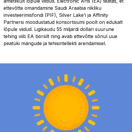
ametlikult lõpule viidud. Electronic Arts (EA) teatas, et
ettevõtte omandamine Saudi Araabia riikliku
investeerimisfondi (PIF), Silver Lake'i ja Affinity
Partnersi moodustatud konsortsiumi poolt on edukalt
lõpule viidud. Ligikaudu 55 miljardi dollari suurune
tehing viib EA börsilt ning avab ettevõtte sõnul uue
peatüki mängude ja tehisintellekti arendamisel.