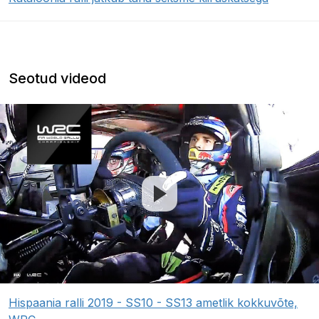
Seotud videod
Hispaania ralli 2019 - SS10 - SS13 ametlik kokkuvõte,