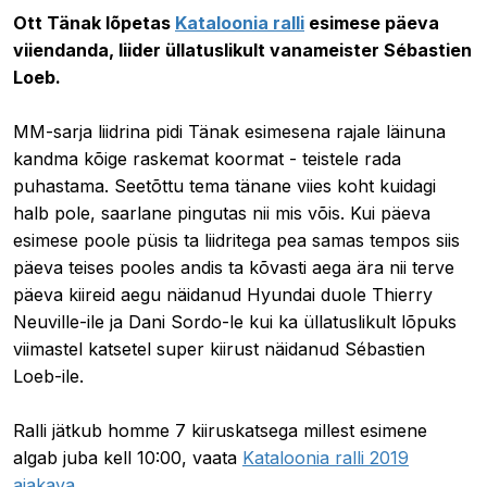
Ott Tänak lõpetas
Kataloonia ralli
esimese päeva
viiendanda, liider üllatuslikult vanameister Sébastien
Loeb.
MM-sarja liidrina pidi Tänak esimesena rajale läinuna
kandma kõige raskemat koormat - teistele rada
puhastama. Seetõttu tema tänane viies koht kuidagi
halb pole, saarlane pingutas nii mis võis. Kui päeva
esimese poole püsis ta liidritega pea samas tempos siis
päeva teises pooles andis ta kõvasti aega ära nii terve
päeva kiireid aegu näidanud Hyundai duole Thierry
Neuville-ile ja
Dani
Sordo-le kui ka üllatuslikult lõpuks
viimastel katsetel super kiirust näidanud Sébastien
Loeb-ile.
Ralli jätkub homme 7 kiiruskatsega millest esimene
algab juba kell 10:00, vaata
Kataloonia ralli 2019
ajakava
.