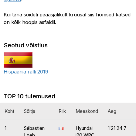
Kui täna sõideti peaasjalikult kruusal siis homsed katsed
on kõik hoopis asfaldil.
Seotud võistlus
Hispaania ralli 2019
TOP 10 tulemused
Koht
Sõitja
Riik
Meeskond
Aeg
1.
Sébastien
Hyundai
1:21:24.7
Loeb
i20 WRC