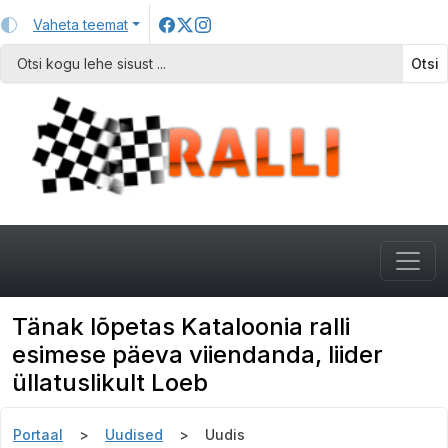
Vaheta teemat
Otsi
Tänak lõpetas Kataloonia ralli
esimese päeva viiendanda, liider
üllatuslikult Loeb
Portaal
Uudised
Uudis