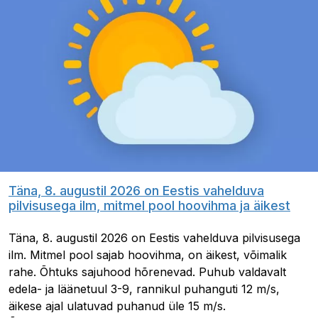
Täna, 8. augustil 2026 on Eestis vahelduva
pilvisusega ilm, mitmel pool hoovihma ja äikest
Täna, 8. augustil 2026 on Eestis vahelduva pilvisusega
ilm. Mitmel pool sajab hoovihma, on äikest, võimalik
rahe. Õhtuks sajuhood hõrenevad. Puhub valdavalt
edela- ja läänetuul 3-9, rannikul puhanguti 12 m/s,
äikese ajal ulatuvad puhanud üle 15 m/s.