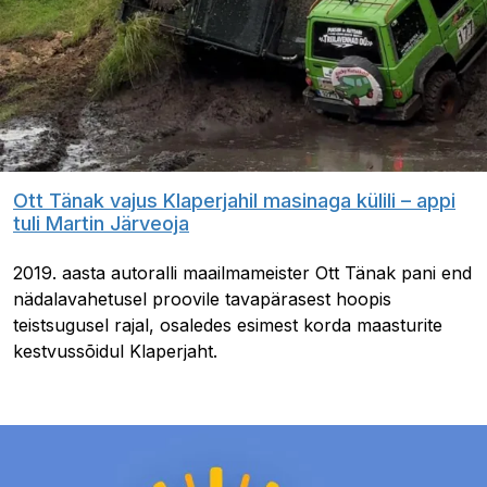
Ott Tänak vajus Klaperjahil masinaga külili – appi
tuli Martin Järveoja
2019. aasta autoralli maailmameister Ott Tänak pani end
nädalavahetusel proovile tavapärasest hoopis
teistsugusel rajal, osaledes esimest korda maasturite
kestvussõidul Klaperjaht.