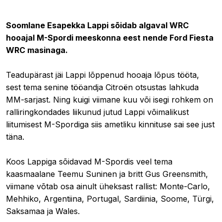
02.01.2020 20:22
Soomlane Esapekka Lappi sõidab algaval WRC
hooajal M-Spordi meeskonna eest nende Ford Fiesta
WRC masinaga.
Teadupärast jäi Lappi lõppenud hooaja lõpus tööta,
sest tema senine tööandja Citroën otsustas lahkuda
MM-sarjast. Ning kuigi viimane kuu või isegi rohkem on
ralliringkondades liikunud jutud
Lappi võimalikust
liitumisest M-Spordiga siis ametliku kinnituse sai see just
täna.
Koos Lappiga sõidavad M-Spordis veel tema
kaasmaalane Teemu Suninen ja britt Gus Greensmith,
viimane võtab osa ainult üheksast rallist: Monte-Carlo,
Mehhiko, Argentiina, Portugal, Sardiinia, Soome, Türgi,
Saksamaa ja Wales.