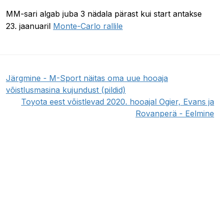
MM-sari algab juba 3 nädala pärast kui start antakse
23. jaanuaril
Monte-Carlo rallile
Järgmine - M-Sport näitas oma uue hooaja
võistlusmasina kujundust (pildid)
Toyota eest võistlevad 2020. hooajal Ogier, Evans ja
Rovanperä - Eelmine