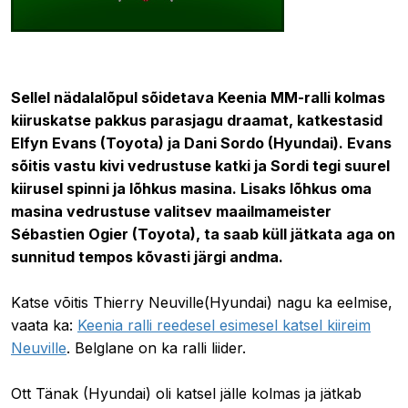
25.06.2021 10:48
Sellel nädalalõpul sõidetava Keenia MM-ralli kolmas
kiiruskatse pakkus parasjagu draamat, katkestasid
Elfyn Evans (Toyota) ja Dani Sordo (Hyundai). Evans
sõitis vastu kivi vedrustuse katki ja Sordi tegi suurel
kiirusel spinni ja lõhkus masina. Lisaks lõhkus oma
masina vedrustuse valitsev maailmameister
Sébastien Ogier (Toyota), ta saab küll jätkata aga on
sunnitud tempos kõvasti järgi andma.
Katse võitis
Thierry Neuville
(Hyundai)
nagu ka eelmise,
vaata ka:
Keenia ralli reedesel esimesel katsel kiireim
Neuville
. Belglane on ka ralli liider.
Ott Tänak (Hyundai) oli katsel jälle kolmas ja jätkab