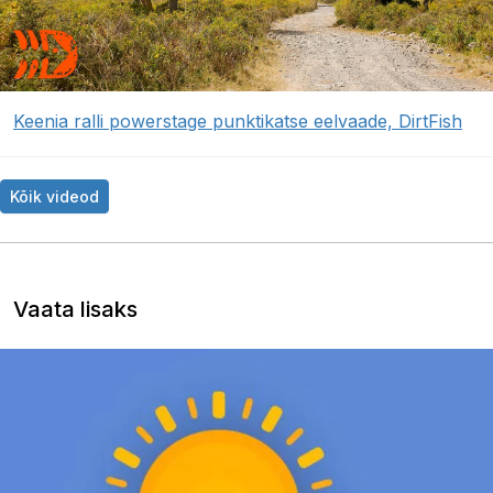
Keenia ralli powerstage punktikatse eelvaade, DirtFish
Kõik videod
Vaata lisaks