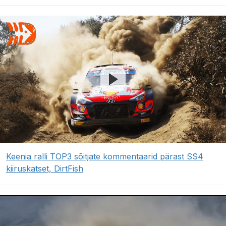
Keenia ralli TOP3 sõitjate kommentaarid pärast SS4
kiiruskatset, DirtFish