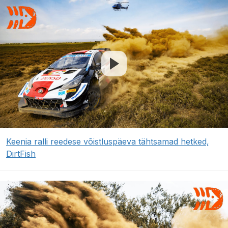
Keenia ralli reedese võistluspäeva tähtsamad hetked,
DirtFish