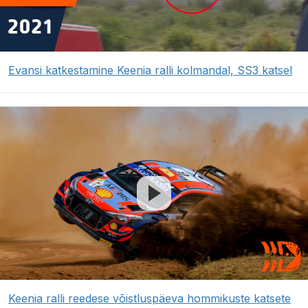
Evansi katkestamine Keenia ralli kolmandal, SS3 katsel
Keenia ralli reedese võistluspäeva hommikuste katsete