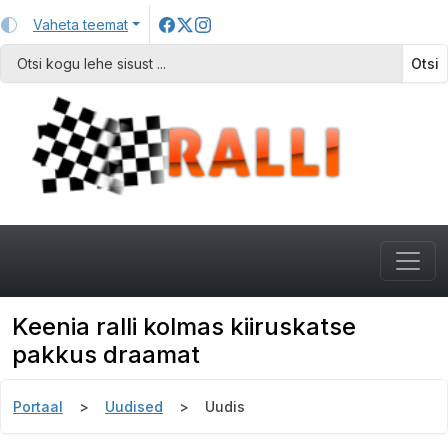
Vaheta teemat
Otsi
Keenia ralli kolmas kiiruskatse
pakkus draamat
Portaal
Uudised
Uudis