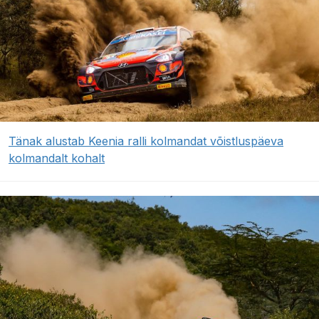
Tänak alustab Keenia ralli kolmandat võistluspäeva
kolmandalt kohalt