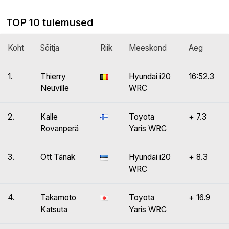
TOP 10 tulemused
Koht
Sõitja
Riik
Meeskond
Aeg
1.
Thierry
Hyundai i20
16:52.3
Neuville
WRC
2.
Kalle
Toyota
+ 7.3
Rovanperä
Yaris WRC
3.
Ott Tänak
Hyundai i20
+ 8.3
WRC
4.
Takamoto
Toyota
+ 16.9
Katsuta
Yaris WRC