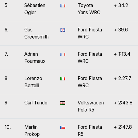
5.
Sébastien
Toyota
+ 34.2
Ogier
Yaris WRC
6.
Gus
Ford Fiesta
+ 39.6
Greensmith
WRC
7.
Adrien
Ford Fiesta
+ 1:13.4
Fourmaux
WRC
8.
Lorenzo
Ford Fiesta
+ 2:27.7
Bertelli
WRC
9.
Carl Tundo
Volkswagen
+ 2:43.8
Polo R5
10.
Martin
Ford Fiesta
+ 2:47.8
Prokop
R5