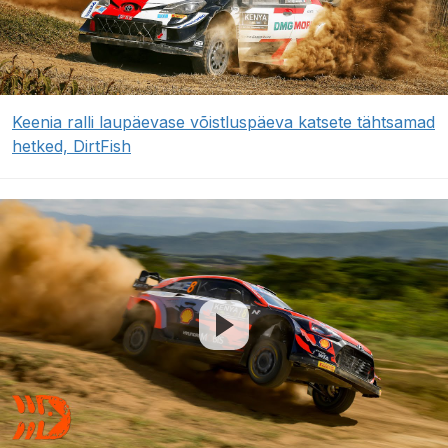
Keenia ralli laupäevase võistluspäeva katsete tähtsamad
hetked, DirtFish