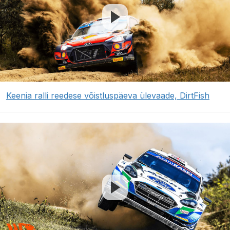
Keenia ralli reedese võistluspäeva ülevaade, DirtFish