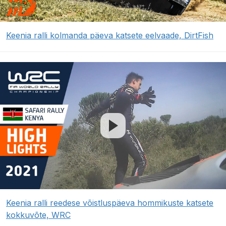
Keenia ralli kolmanda päeva katsete eelvaade, DirtFish
Keenia ralli reedese võistluspäeva hommikuste katsete
kokkuvõte, WRC