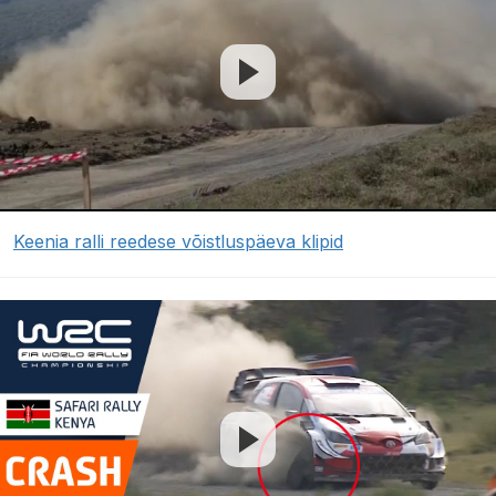
Keenia ralli reedese võistluspäeva klipid