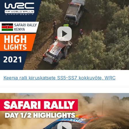
Keenia ralli kiiruskatsete SS5-SS7 kokkuvõte, WRC