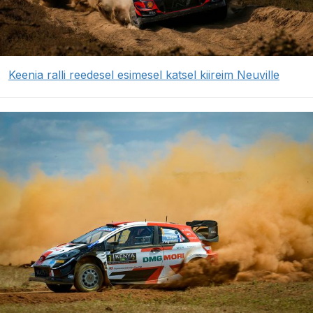
Keenia ralli reedesel esimesel katsel kiireim Neuville