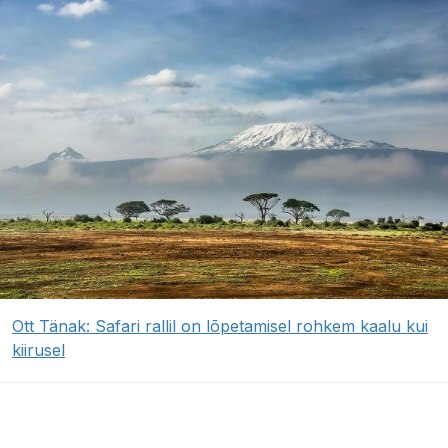
Ott Tänak: Safari rallil on lõpetamisel rohkem kaalu kui
kiirusel