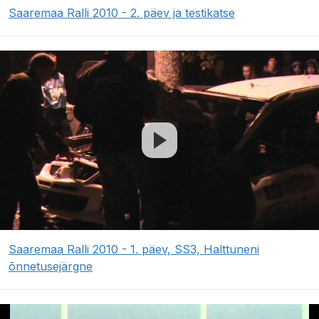
Saaremaa Ralli 2010 - 2. päev ja testikatse
Saaremaa Ralli 2010 - 1. päev, SS3, Halttuneni
õnnetusejärgne