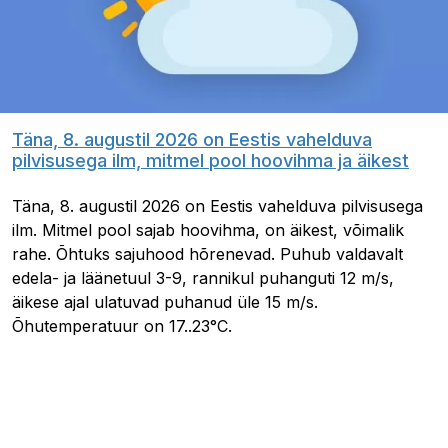
Täna, 8. augustil 2026 on Eestis vahelduva
pilvisusega ilm, mitmel pool hoovihma ja äikest
Täna, 8. augustil 2026 on Eestis vahelduva pilvisusega
ilm. Mitmel pool sajab hoovihma, on äikest, võimalik
rahe. Õhtuks sajuhood hõrenevad. Puhub valdavalt
edela- ja läänetuul 3-9, rannikul puhanguti 12 m/s,
äikese ajal ulatuvad puhanud üle 15 m/s.
Õhutemperatuur on 17..23°C.