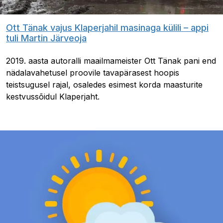
Ott Tänak vajus Klaperjahil masinaga külili – appi
tuli Martin Järveoja
2019. aasta autoralli maailmameister Ott Tänak pani end
nädalavahetusel proovile tavapärasest hoopis
teistsugusel rajal, osaledes esimest korda maasturite
kestvussõidul Klaperjaht.