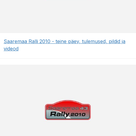
Saaremaa Ralli 2010 - teine päev, tulemused, pildid ja
videod