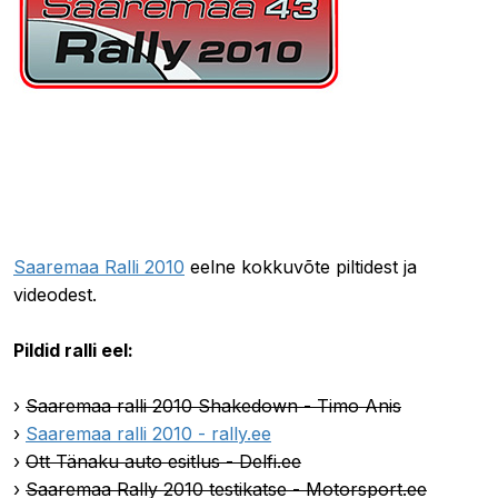
09.10.2010 08:11
Saaremaa Ralli 2010
eelne kokkuvõte piltidest ja
videodest.
Pildid ralli eel:
›
Saaremaa ralli 2010 Shakedown - Timo Anis
›
Saaremaa ralli 2010 - rally.ee
›
Ott Tänaku auto esitlus - Delfi.ee
›
Saaremaa Rally 2010 testikatse - Motorsport.ee