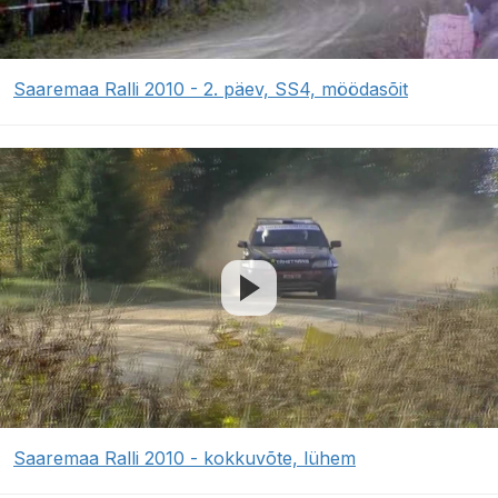
Saaremaa Ralli 2010 - 2. päev, SS4, möödasõit
Saaremaa Ralli 2010 - kokkuvõte, lühem