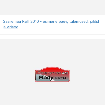
Saaremaa Ralli 2010 - esimene päev, tulemused, pildid
ja videod