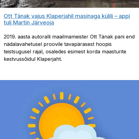
Ott Tänak vajus Klaperjahil masinaga külili – appi
tuli Martin Järveoja
2019. aasta autoralli maailmameister Ott Tänak pani end
nädalavahetusel proovile tavapärasest hoopis
teistsugusel rajal, osaledes esimest korda maasturite
kestvussõidul Klaperjaht.