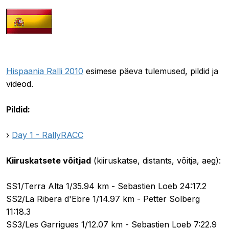
23.10.2010 08:53
Hispaania Ralli 2010
esimese päeva tulemused, pildid ja
videod.
Pildid:
›
Day 1 - RallyRACC
Kiiruskatsete võitjad
(kiiruskatse, distants, võitja, aeg):
SS1/Terra Alta 1/35.94 km - Sebastien Loeb 24:17.2
SS2/La Ribera d'Ebre 1/14.97 km - Petter Solberg
11:18.3
SS3/Les Garrigues 1/12.07 km - Sebastien Loeb 7:22.9