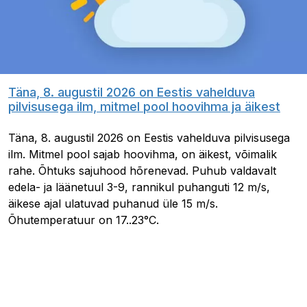
Täna, 8. augustil 2026 on Eestis vahelduva
pilvisusega ilm, mitmel pool hoovihma ja äikest
Täna, 8. augustil 2026 on Eestis vahelduva pilvisusega
ilm. Mitmel pool sajab hoovihma, on äikest, võimalik
rahe. Õhtuks sajuhood hõrenevad. Puhub valdavalt
edela- ja läänetuul 3-9, rannikul puhanguti 12 m/s,
äikese ajal ulatuvad puhanud üle 15 m/s.
Õhutemperatuur on 17..23°C.