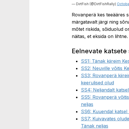
— DirtFish (@DirtFishRally)
Octobe
Rovanperä kes teeääres se
märgatavalt järgi ning sõn
mõtet riskida, sõiduolud o
näitas, et eksida on lihtne.
Eelnevate katsete
SS1: Tänak kiireim Kes
SS2: Neuville võitis K
SS3: Rovanperä kiirei
keerulised olud
SS4: Neljandalt katsel
SS5: Rovanperä võitis
neljas
SS6: Kuuendal katsel 
SS7: Kuivavates oludes
Tänak neljas