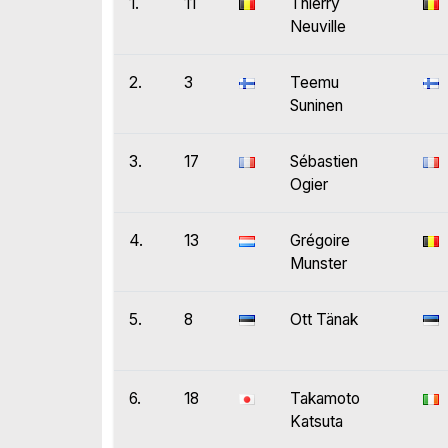
1.
11
Thierry
Neuville
2.
3
Teemu
Suninen
3.
17
Sébastien
Ogier
4.
13
Grégoire
Munster
5.
8
Ott Tänak
6.
18
Takamoto
Katsuta