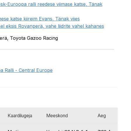
esk-Euroopa ralli reedese viimase katse, Tänak
se katse kiireim Evans, Tänak viies
l eksis Rovanperä, vahe liidrite vahel kahanes
perä, Toyota Gazoo Racing
 Ralli - Central Europe
Kaardilugeja
Meeskond
Aeg