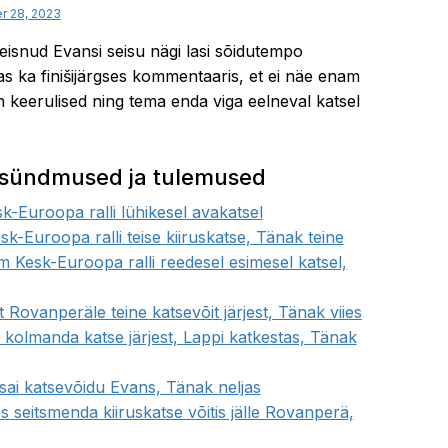
r 28, 2023
isnud Evansi seisu nägi lasi sõidutempo
as ka finišijärgses kommentaaris, et ei näe enam
n keerulised ning tema enda viga eelneval katsel
 sündmused ja tulemused
k-Euroopa ralli lühikesel avakatsel
esk-Euroopa ralli teise kiiruskatse, Tänak teine
m Kesk-Euroopa ralli reedesel esimesel katsel,
t Rovanperäle teine katsevõit järjest, Tänak viies
 kolmanda katse järjest, Lappi katkestas, Tänak
sai katsevõidu Evans, Tänak neljas
 seitsmenda kiiruskatse võitis jälle Rovanperä,