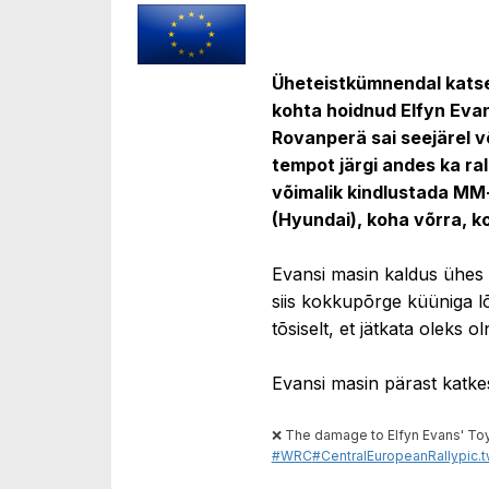
Üheteistkümnendal katsel
kohta hoidnud Elfyn Eva
Rovanperä sai seejärel võ
tempot järgi andes ka rall
võimalik kindlustada MM-t
(Hyundai), koha võrra, k
Evansi masin kaldus ühes p
siis kokkupõrge küüniga lõ
tõsiselt, et jätkata oleks o
Evansi masin pärast katkes
❌ The damage to Elfyn Evans' Toyo
#WRC
#CentralEuropeanRally
pic.