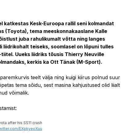
28.10.2023 13:42
 katkestas Kesk-Euroopa rallil seni kolmandat
ns (Toyota), tema meeskonnakaaslane Kalle
istlust juba rahulikumalt võtta ning langes
i liidrikohalt teiseks, soomlasel on lõpuni tulles
iitel. Uueks liidriks tõusis Thierry Neuville
olmandaks, kerkis ka Ott Tänak (M-Sport).
aremkurvis teelt välja ning kuigi kiirus polnud suur
petas tema sõidu, sest masina kahjustused olid liialt
lnud võimalik.
tamist:
ta after his SS11 crash
twitter.com/EXpkyeoXuu