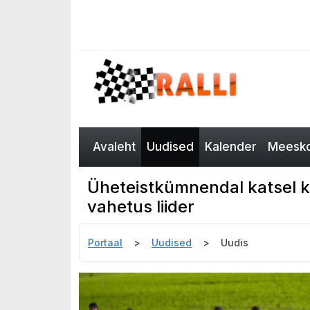
Avaleht
Uudised
Kalender
Meesko
Üheteistkümnendal katsel k
vahetus liider
Portaal
Uudised
Uudis