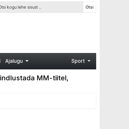
Otsi
d
Ajalugu
Sport
ndlustada MM-tiitel,