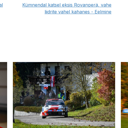
al
Kümnendal katsel eksis Rovanperä, vahe
liidrite vahel kahanes - Eelmine