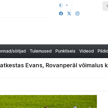
nnad/sõitjad
Tulemused
Punktiseis
Videod
Pildi
atkestas Evans, Rovanperäl võimalus ki