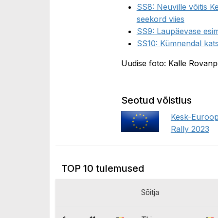
SS8: Neuville võitis K
seekord viies
SS9: Laupäevase esime
SS10: Kümnendal katse
Uudise foto: Kalle Rovan
Seotud võistlus
Kesk-Euroopa
Rally 2023
TOP 10 tulemused
Sõitja