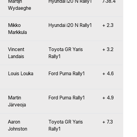
Martijn
Hyundai i20 N Rally1
7:38.4
Wydaeghe
Mikko
Hyundai i20 N Rally1
+ 2.3
Markkula
Vincent
Toyota GR Yaris
+ 3.2
Landais
Rally1
Louis Louka
Ford Puma Rally1
+ 4.6
Martin
Ford Puma Rally1
+ 4.9
Järveoja
Aaron
Toyota GR Yaris
+ 7.3
Johnston
Rally1