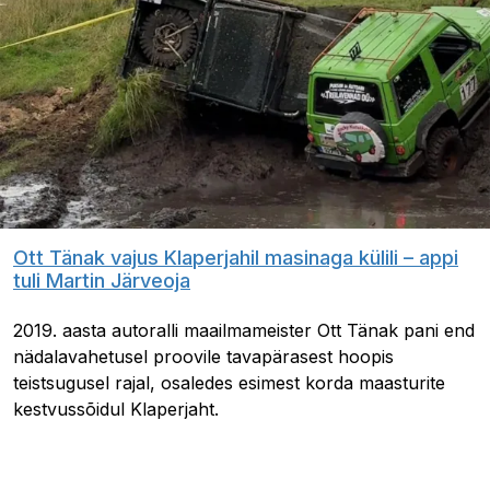
Ott Tänak vajus Klaperjahil masinaga külili – appi
tuli Martin Järveoja
2019. aasta autoralli maailmameister Ott Tänak pani end
nädalavahetusel proovile tavapärasest hoopis
teistsugusel rajal, osaledes esimest korda maasturite
kestvussõidul Klaperjaht.