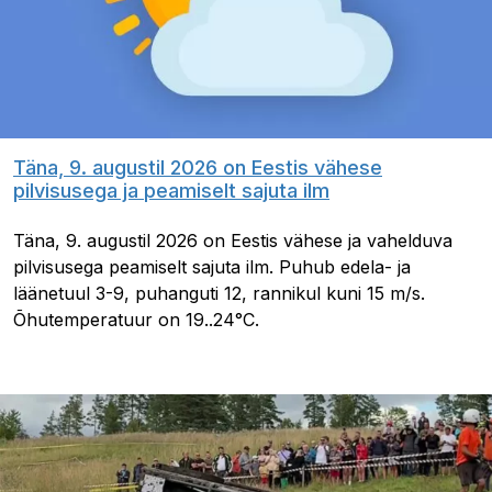
Täna, 9. augustil 2026 on Eestis vähese
pilvisusega ja peamiselt sajuta ilm
Täna, 9. augustil 2026 on Eestis vähese ja vahelduva
pilvisusega peamiselt sajuta ilm. Puhub edela- ja
läänetuul 3-9, puhanguti 12, rannikul kuni 15 m/s.
Õhutemperatuur on 19..24°C.