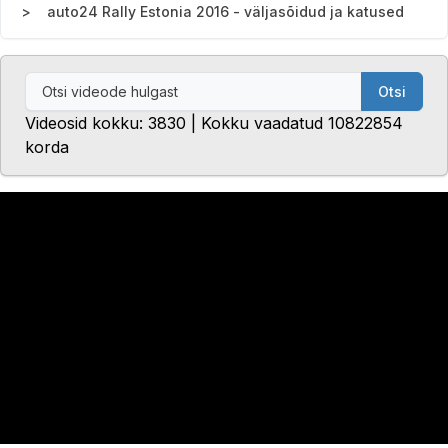
auto24 Rally Estonia 2016 - väljasõidud ja katused
Otsi
Videosid kokku: 3830 | Kokku vaadatud 10822854
korda