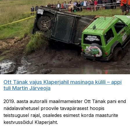
Ott Tänak vajus Klaperjahil masinaga külili – appi
tuli Martin Järveoja
2019. aasta autoralli maailmameister Ott Tänak pani end
nädalavahetusel proovile tavapärasest hoopis
teistsugusel rajal, osaledes esimest korda maasturite
kestvussõidul Klaperjaht.