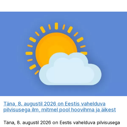
Täna, 8. augustil 2026 on Eestis vahelduva
pilvisusega ilm, mitmel pool hoovihma ja äikest
Täna, 8. augustil 2026 on Eestis vahelduva pilvisusega