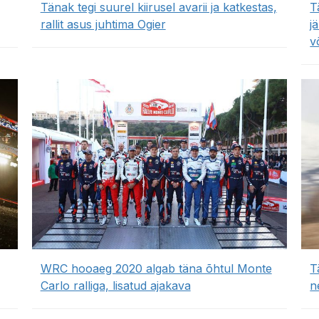
Tänak tegi suurel kiirusel avarii ja katkestas,
T
rallit asus juhtima Ogier
j
v
WRC hooaeg 2020 algab täna õhtul Monte
T
Carlo ralliga, lisatud ajakava
n