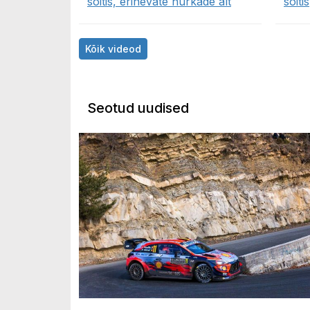
sõitis, erinevate nurkade alt
sõitis
Kõik videod
Seotud uudised