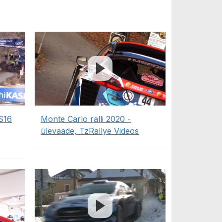
SS16
Monte Carlo ralli 2020 -
ülevaade, TzRallye Videos