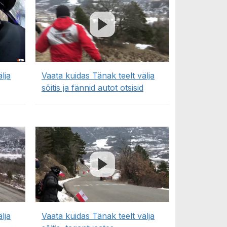
lja
Vaata kuidas Tänak teelt välja
sõitis ja fännid autot otsisid
lja
Vaata kuidas Tänak teelt välja