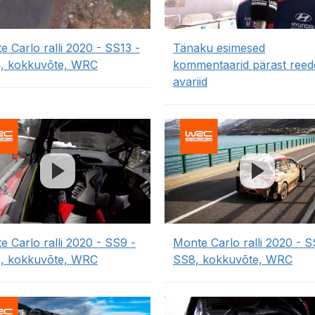
e Carlo ralli 2020 - SS13 -
Tänaku esimesed
, kokkuvõte, WRC
kommentaarid pärast reed
avariid
e Carlo ralli 2020 - SS9 -
Monte Carlo ralli 2020 - S
, kokkuvõte, WRC
SS8, kokkuvõte, WRC