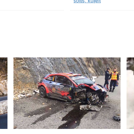
sõitis, küljelt