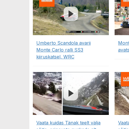
Umberto Scandola avarii
Monte
Monte Carlo ralli SS3
avat
kiiruskatsel, WRC
Vaata kuidas Tänak teelt välja
Vaata