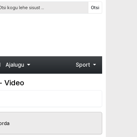
Otsi
d
Ajalugu
Sport
- Video
orda