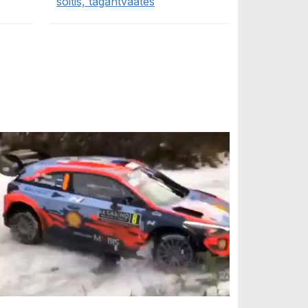
sõitis, tagantvaates