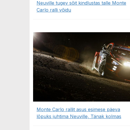
Neuville tugev sõit kindlustas talle Monte
Carlo ralli võidu
Monte Carlo rallit asus esimese päeva
lõpuks juhtima Neuville, Tänak kolmas