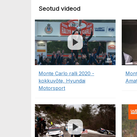
Seotud videod
Monte Carlo ralli 2020 -
Mont
kokkuvõte, Hyundai
Amat
Motorsport