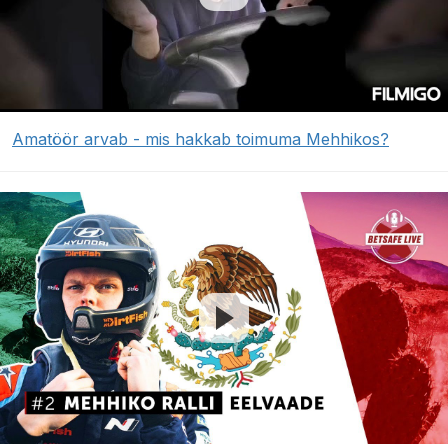
Amatöör arvab - mis hakkab toimuma Mehhikos?