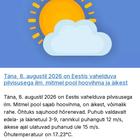
Täna, 8. augustil 2026 on Eestis vahelduva
pilvisusega ilm, mitmel pool hoovihma ja äikest
Täna, 8. augustil 2026 on Eestis vahelduva pilvisusega
ilm. Mitmel pool sajab hoovihma, on äikest, võimalik
rahe. Õhtuks sajuhood hõrenevad. Puhub valdavalt
edela- ja läänetuul 3-9, rannikul puhanguti 12 m/s,
äikese ajal ulatuvad puhanud üle 15 m/s.
Õhutemperatuur on 17..23°C.