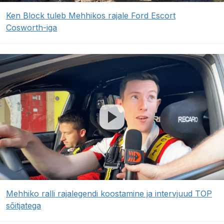
Ken Block tuleb Mehhikos rajale Ford Escort
Cosworth-iga
Mehhiko ralli rajalegendi koostamine ja intervjuud TOP
sõitjatega