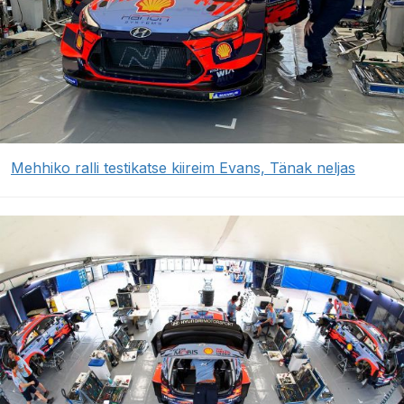
Mehhiko ralli testikatse kiireim Evans, Tänak neljas