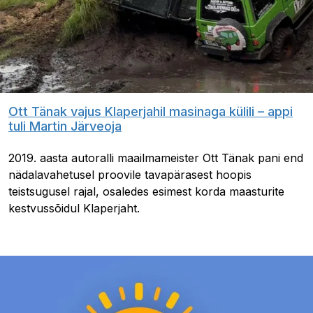
Ott Tänak vajus Klaperjahil masinaga külili – appi
tuli Martin Järveoja
2019. aasta autoralli maailmameister Ott Tänak pani end
nädalavahetusel proovile tavapärasest hoopis
teistsugusel rajal, osaledes esimest korda maasturite
kestvussõidul Klaperjaht.