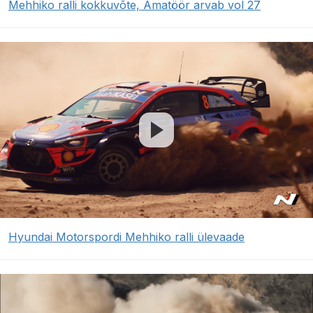
Mehhiko ralli kokkuvõte, Amatöör arvab vol 27
Hyundai Motorspordi Mehhiko ralli ülevaade