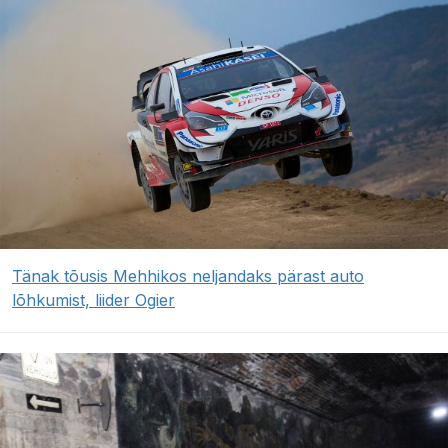
Tänak tõusis Mehhikos neljandaks pärast auto
lõhkumist, liider Ogier