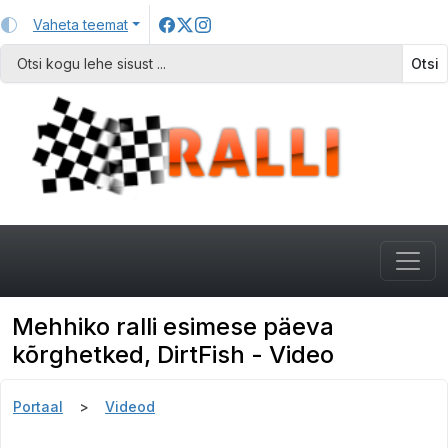
Vaheta teemat
Otsi
Mehhiko ralli esimese päeva
kõrghetked, DirtFish - Video
Portaal
Videod