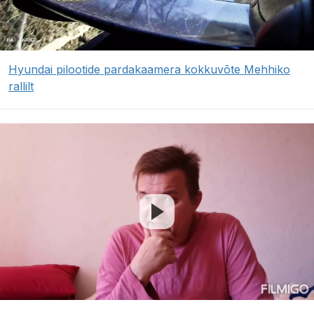
Hyundai pilootide pardakaamera kokkuvõte Mehhiko
rallilt