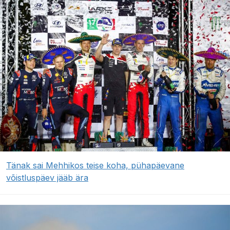
Tänak sai Mehhikos teise koha, pühapäevane
võistluspäev jääb ära