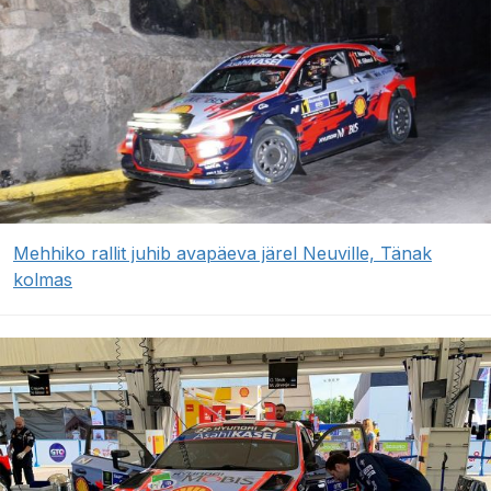
Mehhiko rallit juhib avapäeva järel Neuville, Tänak
kolmas