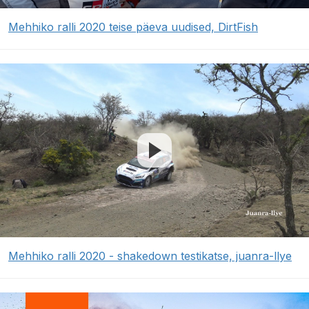
Mehhiko ralli 2020 teise päeva uudised, DirtFish
Mehhiko ralli 2020 - shakedown testikatse, juanra-llye