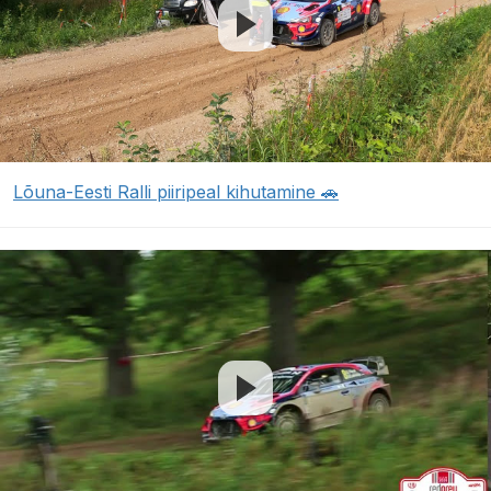
Lõuna-Eesti Ralli piiripeal kihutamine 🚗