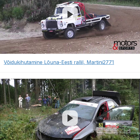
Võidukihutamine Lõuna-Eesti rallil, Martini2771