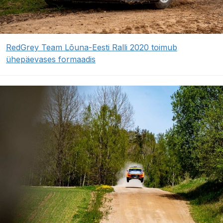
RedGrey Team Lõuna-Eesti Ralli 2020 toimub
ühepäevases formaadis