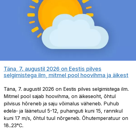
Täna, 7. augustil 2026 on Eestis pilves
selgimistega ilm, mitmel pool hoovihma ja äikest
Täna, 7. augustil 2026 on Eestis pilves selgimistega ilm.
Mitmel pool sajab hoovihma, on äikeseoht, õhtul
pilvisus hõreneb ja saju võimalus väheneb. Puhub
edela- ja läänetuul 5-12, puhanguti kuni 15, rannikul
kuni 17 m/s, õhtul tuul nõrgeneb. Õhutemperatuur on
18..23°C.