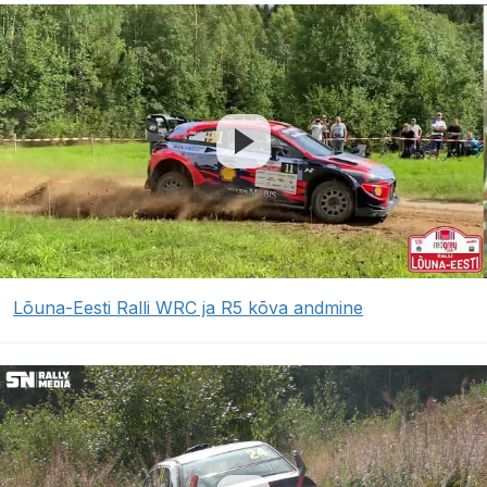
Lõuna-Eesti Ralli WRC ja R5 kõva andmine