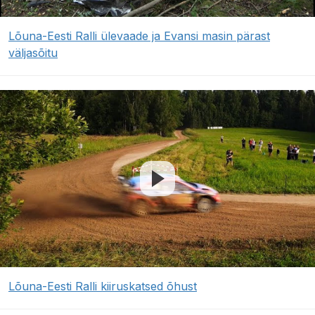
Lõuna-Eesti Ralli ülevaade ja Evansi masin pärast
väljasõitu
Lõuna-Eesti Ralli kiiruskatsed õhust