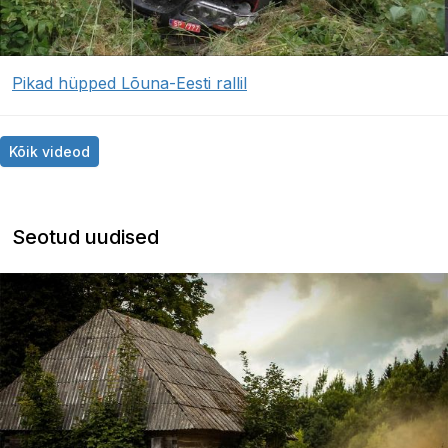
Pikad hüpped Lõuna-Eesti rallil
Kõik videod
Seotud uudised