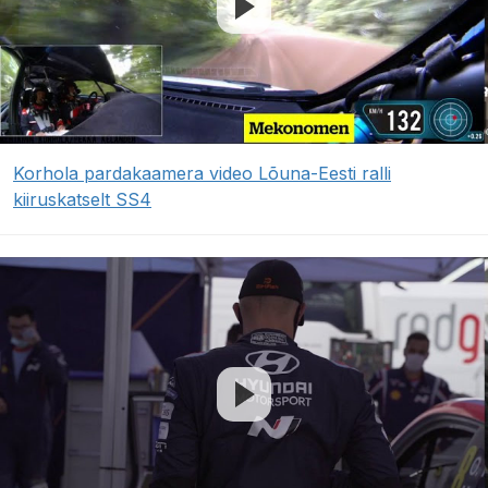
Korhola pardakaamera video Lõuna-Eesti ralli
kiiruskatselt SS4