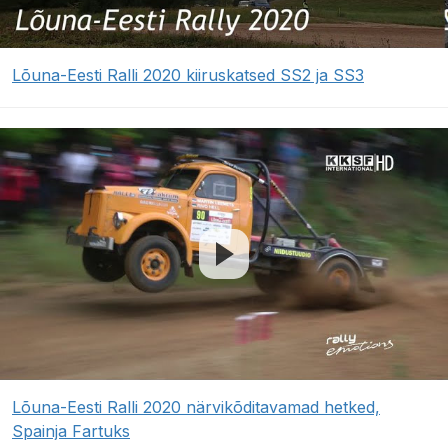
Lõuna-Eesti Ralli 2020 kiiruskatsed SS2 ja SS3
Lõuna-Eesti Ralli 2020 närvikõditavamad hetked,
Spainja Fartuks