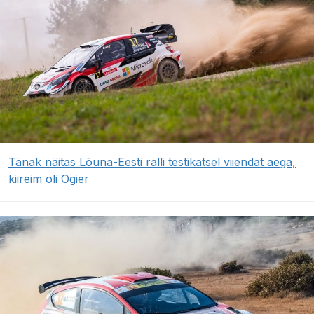
Tänak näitas Lõuna-Eesti ralli testikatsel viiendat aega,
kiireim oli Ogier