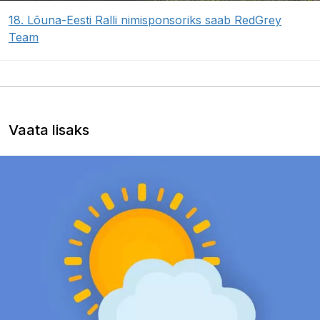
18. Lõuna-Eesti Ralli nimisponsoriks saab RedGrey
Team
Vaata lisaks