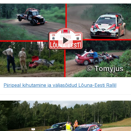
Piiripeal kihutamine ja väljasõidud Lõuna-Eesti Rallil