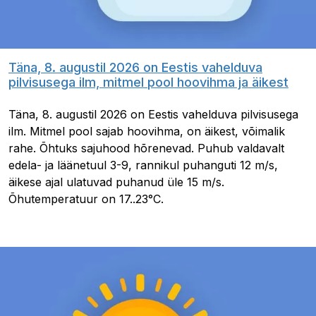
Täna, 8. augustil 2026 on Eestis vahelduva
pilvisusega ilm, mitmel pool hoovihma ja äikest
Täna, 8. augustil 2026 on Eestis vahelduva pilvisusega
ilm. Mitmel pool sajab hoovihma, on äikest, võimalik
rahe. Õhtuks sajuhood hõrenevad. Puhub valdavalt
edela- ja läänetuul 3-9, rannikul puhanguti 12 m/s,
äikese ajal ulatuvad puhanud üle 15 m/s.
Õhutemperatuur on 17..23°C.