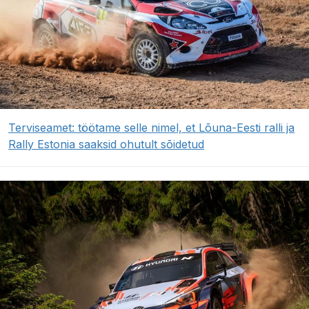
Terviseamet: töötame selle nimel, et Lõuna-Eesti ralli ja
Rally Estonia saaksid ohutult sõidetud