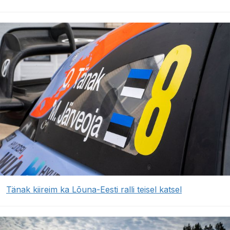
Tänak kiireim ka Lõuna-Eesti ralli teisel katsel