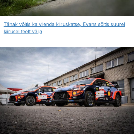
Tänak võitis ka viienda kiiruskatse, Evans sõitis suurel
kiirusel teelt välja