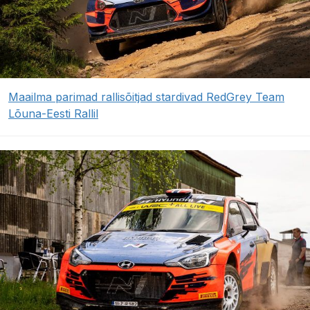
Maailma parimad rallisõitjad stardivad RedGrey Team
Lõuna-Eesti Rallil