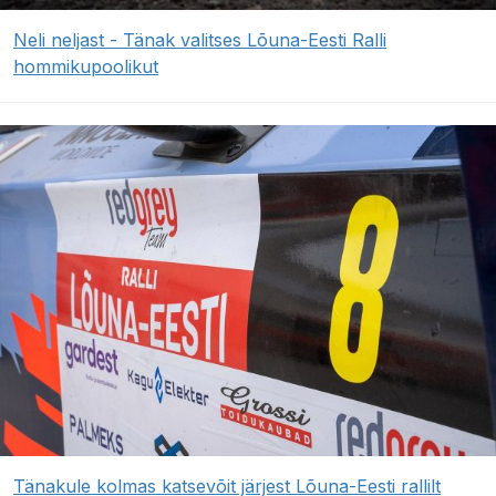
Neli neljast - Tänak valitses Lõuna-Eesti Ralli
hommikupoolikut
Tänakule kolmas katsevõit järjest Lõuna-Eesti rallilt