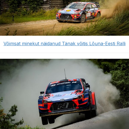
Võimsat minekut näidanud Tänak võitis Lõuna-Eesti Ralli