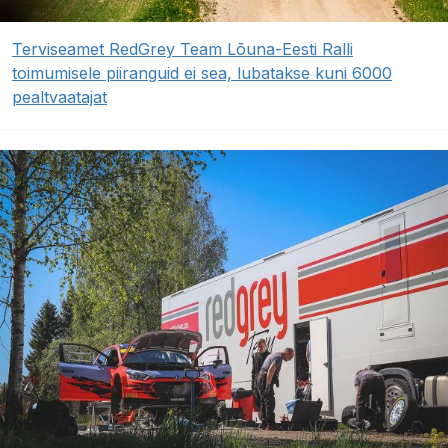
Terviseamet RedGrey Team Lõuna-Eesti Ralli
toimumisele piiranguid ei sea, lubatakse kuni 6000
pealtvaatajat