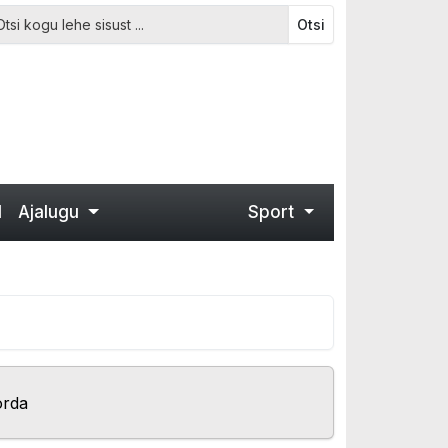
Otsi
d
Ajalugu
Sport
orda