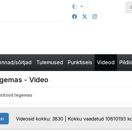
nnad/sõitjad
Tulemused
Punktiseis
Videod
Pildi
tegemas - Video
estitööd tegemas
Videosid kokku: 3830 | Kokku vaadatud 10810193 k
si