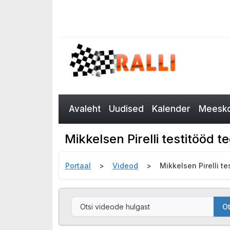
Avaleht
Uudised
Kalender
Meesko
Mikkelsen Pirelli testitööd 
Portaal
Videod
Mikkelsen Pirelli t
Ot