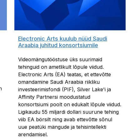
Electronic Arts kuulub nüüd Saudi
Araabia juhitud konsortsiumile
Videomängutööstuse üks suurimaid
tehinguid on ametlikult lõpule viidud.
Electronic Arts (EA) teatas, et ettevõtte
omandamine Saudi Araabia riikliku
n
investeerimisfondi (PIF), Silver Lake'i ja
Affinity Partnersi moodustatud
konsortsiumi poolt on edukalt lõpule viidud.
Ligikaudu 55 miljardi dollari suurune tehing
viib EA börsilt ning avab ettevõtte sõnul
uue peatüki mängude ja tehisintellekti
arendamisel.