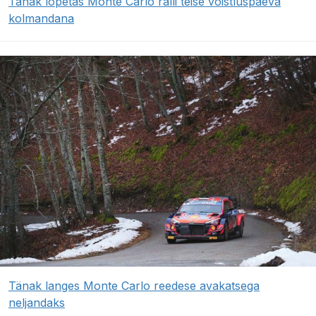
Tänak lõpetas Monte Carlo ralli teise võistluspäeva
kolmandana
Tänak langes Monte Carlo reedese avakatsega
neljandaks