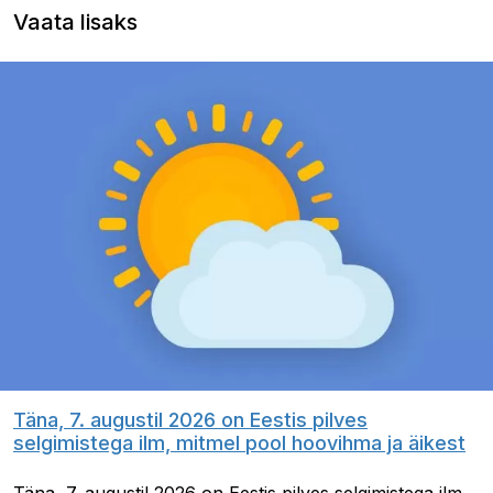
Vaata lisaks
Täna, 7. augustil 2026 on Eestis pilves
selgimistega ilm, mitmel pool hoovihma ja äikest
Täna, 7. augustil 2026 on Eestis pilves selgimistega ilm.