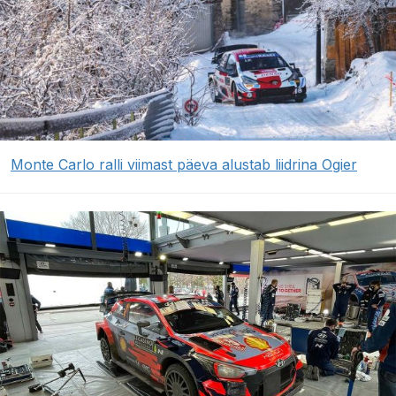
Monte Carlo ralli viimast päeva alustab liidrina Ogier