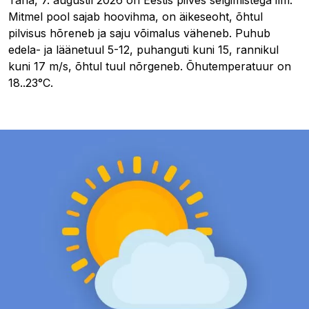
Mitmel pool sajab hoovihma, on äikeseoht, õhtul
pilvisus hõreneb ja saju võimalus väheneb. Puhub
edela- ja läänetuul 5-12, puhanguti kuni 15, rannikul
kuni 17 m/s, õhtul tuul nõrgeneb. Õhutemperatuur on
18..23°C.