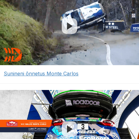
Sunineni õnnetus Monte Carlos