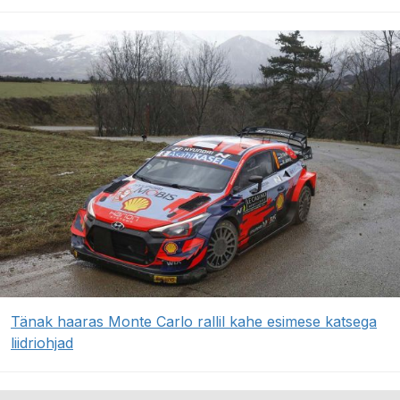
Tänak haaras Monte Carlo rallil kahe esimese katsega
liidriohjad