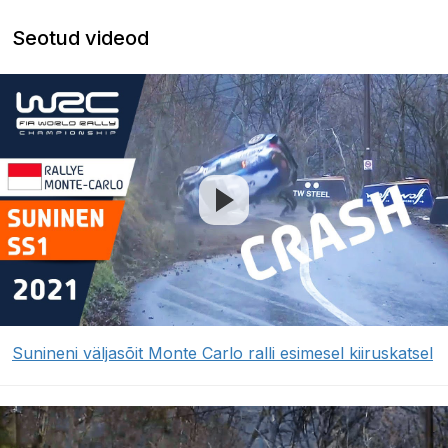
Seotud videod
Sunineni väljasõit Monte Carlo ralli esimesel kiiruskatsel