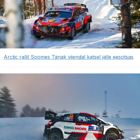
Arctic rallil Soomes Tänak viiendal katsel jälle eesotsas