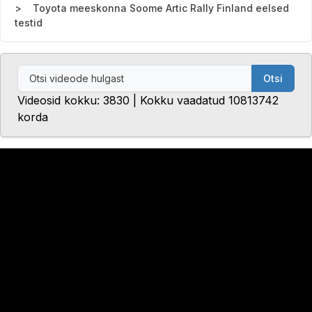
Toyota meeskonna Soome Artic Rally Finland eelsed
testid
Otsi
Videosid kokku: 3830 | Kokku vaadatud 10813742
korda