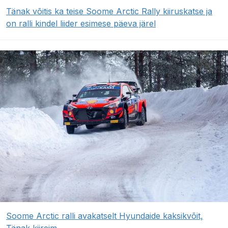
Tänak võitis ka teise Soome Arctic Rally kiiruskatse ja
on ralli kindel liider esimese päeva järel
Soome Arctic ralli avakatselt Hyundaide kaksikvõit,