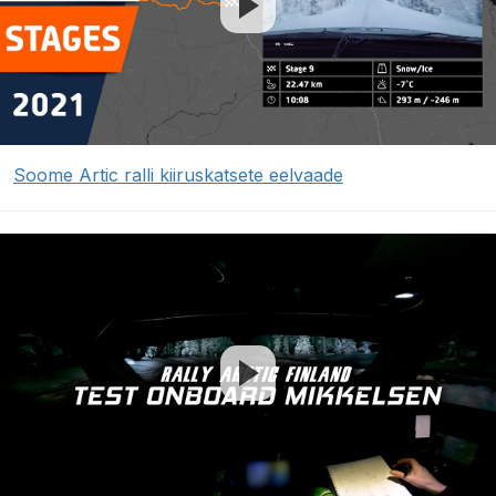
Soome Artic ralli kiiruskatsete eelvaade