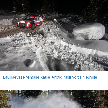
Laupäevase viimase katse Arctic rallil võitis Neuville