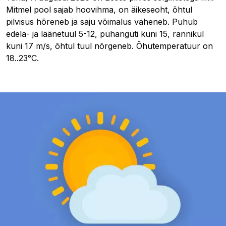
Mitmel pool sajab hoovihma, on äikeseoht, õhtul
pilvisus hõreneb ja saju võimalus väheneb. Puhub
edela- ja läänetuul 5-12, puhanguti kuni 15, rannikul
kuni 17 m/s, õhtul tuul nõrgeneb. Õhutemperatuur on
18..23°C.