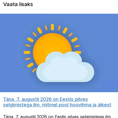
Vaata lisaks
Täna, 7. augustil 2026 on Eestis pilves
selgimistega ilm, mitmel pool hoovihma ja äikest
Täna, 7. augustil 2026 on Eestis pilves selgimistega ilm.