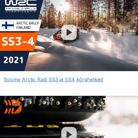
Soome Arctic Ralli SS3 ja SS4 kõrghetked