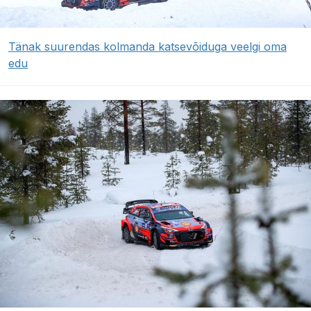
Tänak suurendas kolmanda katsevõiduga veelgi oma
edu