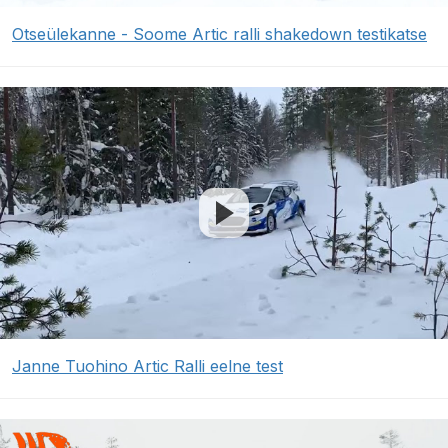
Otseülekanne - Soome Artic ralli shakedown testikatse
Janne Tuohino Artic Ralli eelne test