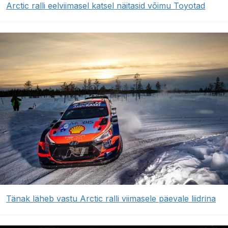
Arctic ralli eelviimasel katsel näitasid võimu Toyotad
Tänak läheb vastu Arctic ralli viimasele päevale liidrina