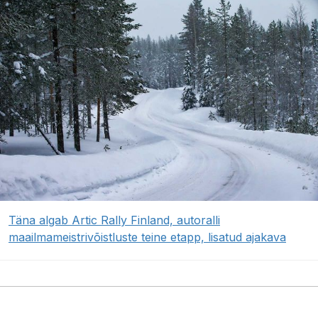
Täna algab Artic Rally Finland, autoralli
maailmameistrivõistluste teine etapp, lisatud ajakava