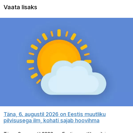
Vaata lisaks
Täna, 6. augustil 2026 on Eestis muutliku
pilvisusega ilm, kohati sajab hoovihma