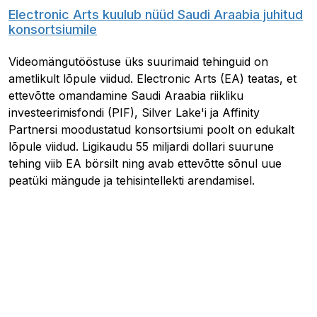
Electronic Arts kuulub nüüd Saudi Araabia juhitud
konsortsiumile
Videomängutööstuse üks suurimaid tehinguid on
ametlikult lõpule viidud. Electronic Arts (EA) teatas, et
ettevõtte omandamine Saudi Araabia riikliku
investeerimisfondi (PIF), Silver Lake'i ja Affinity
Partnersi moodustatud konsortsiumi poolt on edukalt
lõpule viidud. Ligikaudu 55 miljardi dollari suurune
tehing viib EA börsilt ning avab ettevõtte sõnul uue
peatüki mängude ja tehisintellekti arendamisel.