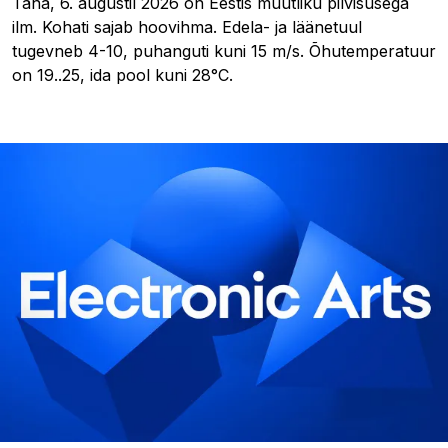
Täna, 6. augustil 2026 on Eestis muutliku pilvisusega
ilm. Kohati sajab hoovihma. Edela- ja läänetuul
tugevneb 4-10, puhanguti kuni 15 m/s. Õhutemperatuur
on 19..25, ida pool kuni 28°C.