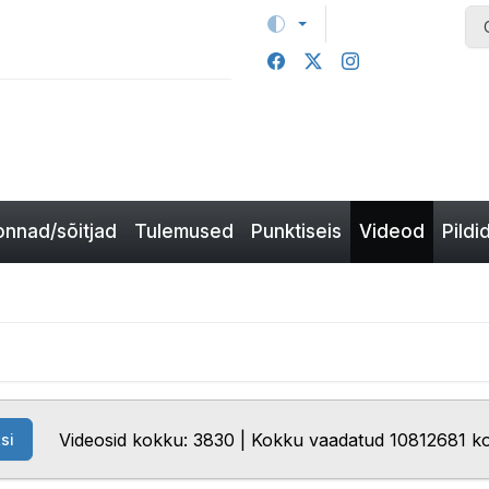
nnad/sõitjad
Tulemused
Punktiseis
Videod
Pildi
Videosid kokku: 3830 | Kokku vaadatud 10812681 k
si