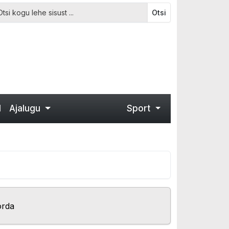
Otsi
d
Ajalugu
Sport
orda