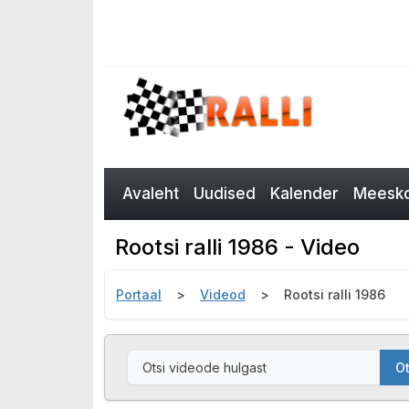
Avaleht
Uudised
Kalender
Meesko
Rootsi ralli 1986 - Video
Portaal
Videod
Rootsi ralli 1986
Ot