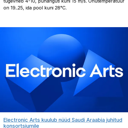
tugevneb 4-10, puhanguti kuni 15 m/s. Õhutemperatuur
on 19..25, ida pool kuni 28°C.
Electronic Arts kuulub nüüd Saudi Araabia juhitud
konsortsiumile