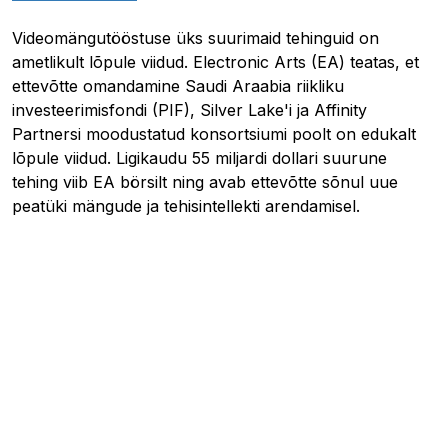
Videomängutööstuse üks suurimaid tehinguid on
ametlikult lõpule viidud. Electronic Arts (EA) teatas, et
ettevõtte omandamine Saudi Araabia riikliku
investeerimisfondi (PIF), Silver Lake'i ja Affinity
Partnersi moodustatud konsortsiumi poolt on edukalt
lõpule viidud. Ligikaudu 55 miljardi dollari suurune
tehing viib EA börsilt ning avab ettevõtte sõnul uue
peatüki mängude ja tehisintellekti arendamisel.