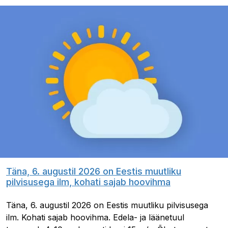
Täna, 6. augustil 2026 on Eestis muutliku
pilvisusega ilm, kohati sajab hoovihma
Täna, 6. augustil 2026 on Eestis muutliku pilvisusega
ilm. Kohati sajab hoovihma. Edela- ja läänetuul