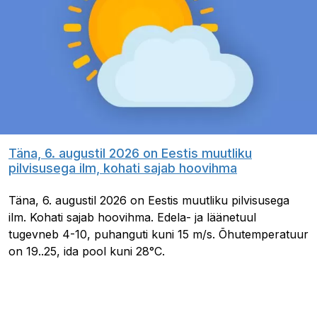
Täna, 6. augustil 2026 on Eestis muutliku
pilvisusega ilm, kohati sajab hoovihma
Täna, 6. augustil 2026 on Eestis muutliku pilvisusega
ilm. Kohati sajab hoovihma. Edela- ja läänetuul
tugevneb 4-10, puhanguti kuni 15 m/s. Õhutemperatuur
on 19..25, ida pool kuni 28°C.