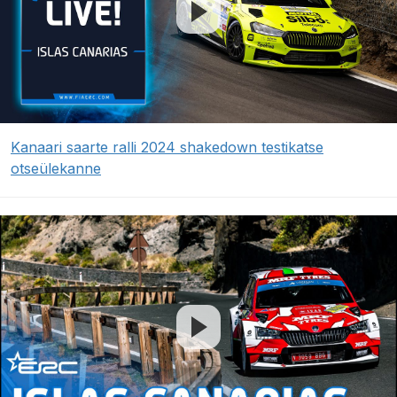
Kanaari saarte ralli 2024 shakedown testikatse
otseülekanne