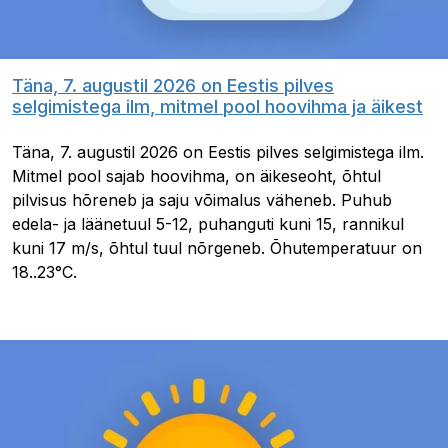
Täna, 7. augustil 2026 on Eestis pilves
selgimistega ilm, mitmel pool hoovihma ja äikest
Täna, 7. augustil 2026 on Eestis pilves selgimistega ilm.
Mitmel pool sajab hoovihma, on äikeseoht, õhtul
pilvisus hõreneb ja saju võimalus väheneb. Puhub
edela- ja läänetuul 5-12, puhanguti kuni 15, rannikul
kuni 17 m/s, õhtul tuul nõrgeneb. Õhutemperatuur on
18..23°C.