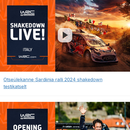
Otseülekanne Sardiinia ralli 2024 shakedown
testikatselt