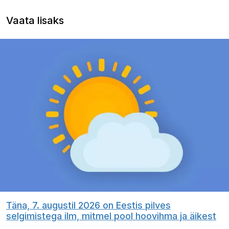
Vaata lisaks
Täna, 7. augustil 2026 on Eestis pilves
selgimistega ilm, mitmel pool hoovihma ja äikest