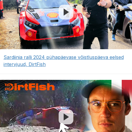
Sardiinia ralli 2024 pühapäevase võistluspäeva eelsed
intervjuud, DirtFish