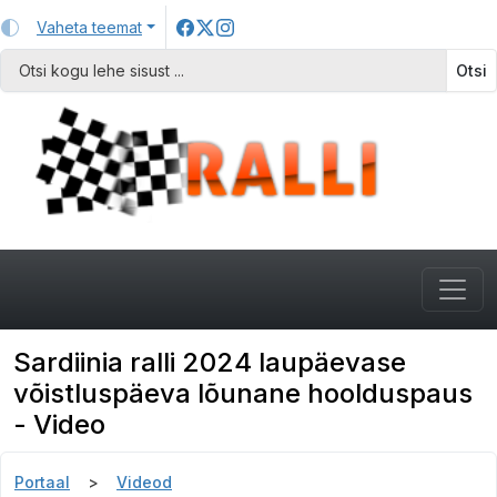
Vaheta teemat
Otsi
Sardiinia ralli 2024 laupäevase
võistluspäeva lõunane hoolduspaus
- Video
Portaal
Videod