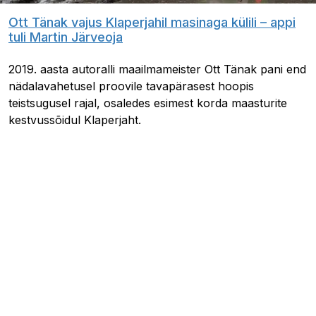
Ott Tänak vajus Klaperjahil masinaga külili – appi
tuli Martin Järveoja
2019. aasta autoralli maailmameister Ott Tänak pani end
nädalavahetusel proovile tavapärasest hoopis
teistsugusel rajal, osaledes esimest korda maasturite
kestvussõidul Klaperjaht.