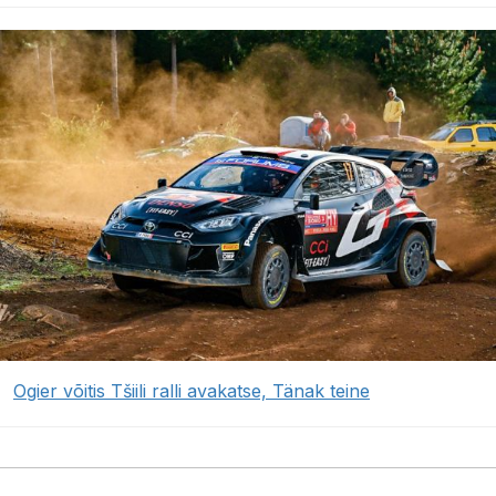
Ogier võitis Tšiili ralli avakatse, Tänak teine