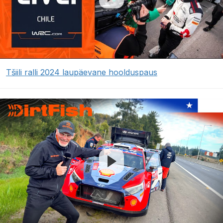
Tšiili ralli 2024 laupäevane hoolduspaus