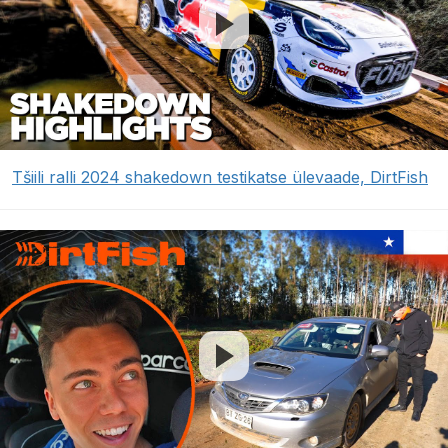
Tšiili ralli 2024 shakedown testikatse ülevaade, DirtFish