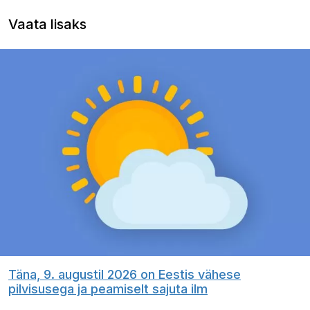
Vaata lisaks
Täna, 9. augustil 2026 on Eestis vähese
pilvisusega ja peamiselt sajuta ilm