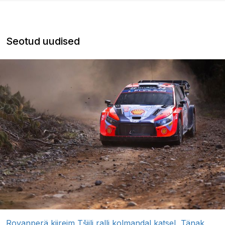
Seotud uudised
Rovanperä kiireim Tšiili ralli kolmandal katsel, Tänak