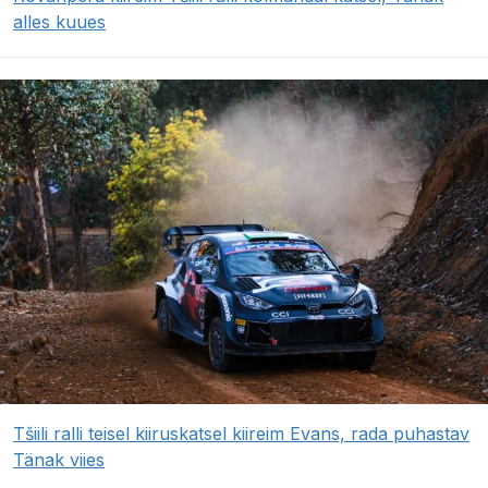
alles kuues
Tšiili ralli teisel kiiruskatsel kiireim Evans, rada puhastav
Tänak viies