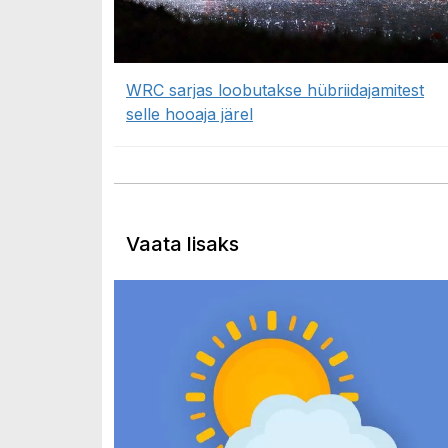
WRC sarjas loobutakse hübriidajamitest
selle hooaja järel
Vaata lisaks