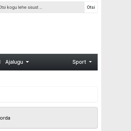
Otsi
d
Ajalugu
Sport
korda