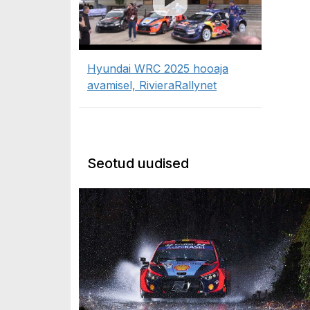
Hyundai WRC 2025 hooaja
avamisel, RivieraRallynet
Seotud uudised