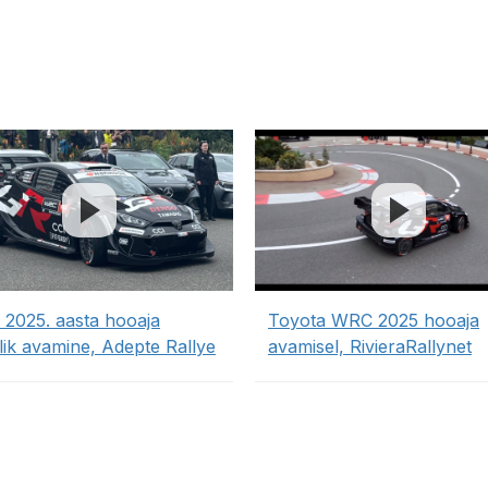
2025. aasta hooaja
Toyota WRC 2025 hooaja
lik avamine, Adepte Rallye
avamisel, RivieraRallynet