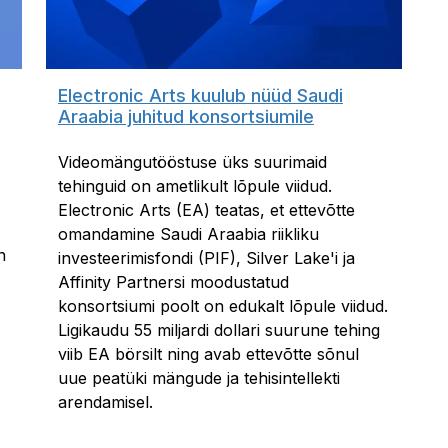
Electronic Arts kuulub nüüd Saudi
Araabia juhitud konsortsiumile
Videomängutööstuse üks suurimaid
tehinguid on ametlikult lõpule viidud.
Electronic Arts (EA) teatas, et ettevõtte
omandamine Saudi Araabia riikliku
n
investeerimisfondi (PIF), Silver Lake'i ja
Affinity Partnersi moodustatud
konsortsiumi poolt on edukalt lõpule viidud.
Ligikaudu 55 miljardi dollari suurune tehing
viib EA börsilt ning avab ettevõtte sõnul
uue peatüki mängude ja tehisintellekti
arendamisel.