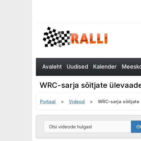
Avaleht
Uudised
Kalender
Meesko
WRC-sarja sõitjate ülevaade
Portaal
Videod
WRC-sarja sõitjate
Ot