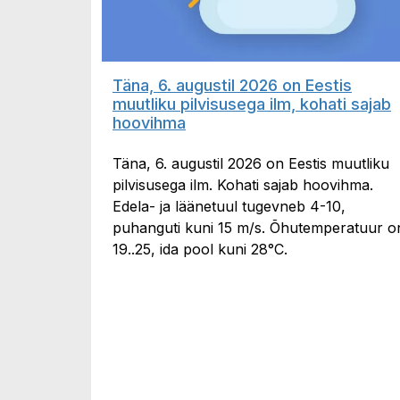
Täna, 6. augustil 2026 on Eestis
muutliku pilvisusega ilm, kohati sajab
hoovihma
Täna, 6. augustil 2026 on Eestis muutliku
pilvisusega ilm. Kohati sajab hoovihma.
Edela- ja läänetuul tugevneb 4-10,
puhanguti kuni 15 m/s. Õhutemperatuur o
19..25, ida pool kuni 28°C.