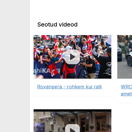
Seotud videod
Rovanperä - rohkem kui ralli
WRC 
amet