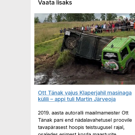
Vaata lisaks
Ott Tänak vajus Klaperjahil masinaga
külili – appi tuli Martin Järveoja
2019. aasta autoralli maailmameister Ott
Tänak pani end nädalavahetusel proovile
tavapärasest hoopis teistsugusel rajal,
osaledes esimest korda maasturite