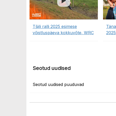
Tšiili ralli 2025 esimese
Tänak
võistluspäeva kokkuvõte, WRC
2025
Seotud uudised
Seotud uudised puuduvad