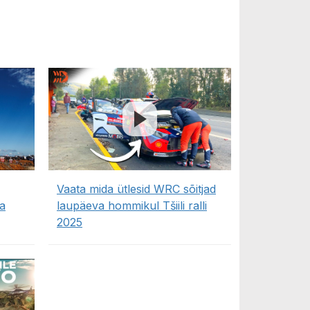
Vaata mida ütlesid WRC sõitjad
a
laupäeva hommikul Tšiili ralli
2025