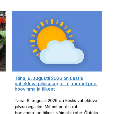
Täna, 8. augustil 2026 on Eestis
vahelduva pilvisusega ilm, mitmel pool
hoovihma ja äikest
Täna, 8. augustil 2026 on Eestis vahelduva
pilvisusega ilm. Mitmel pool sajab
hoovihma, on äikest, võimalik rahe. Õhtuks