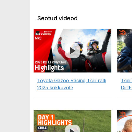
Seotud videod
Toyota Gazoo Racing Tšiili ralli
Tšiil
2025 kokkuvõte
DirtF