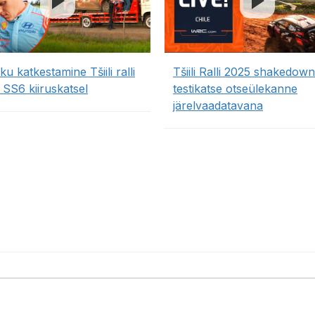
u katkestamine Tšiili ralli
Tšiili Ralli 2025 shakedown
 SS6 kiiruskatsel
testikatse otseülekanne
järelvaadatavana