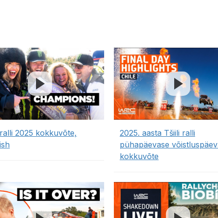
i ralli 2025 kokkuvõte,
2025. aasta Tšiili ralli
ish
pühapäevase võistluspäev
kokkuvõte