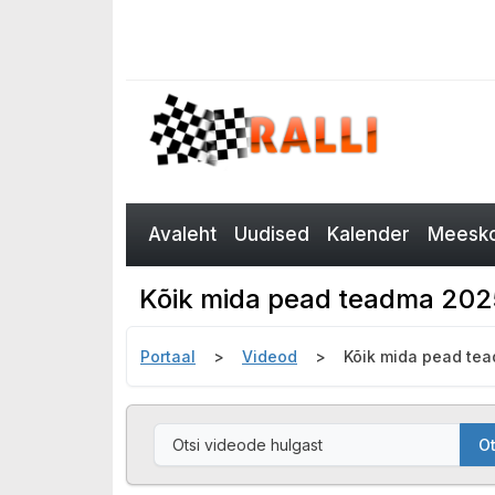
Avaleht
Uudised
Kalender
Meesko
Kõik mida pead teadma 2025. 
Portaal
Videod
Kõik mida pead tead
Ot