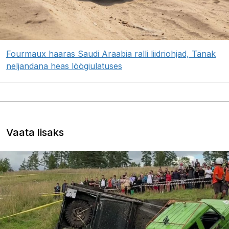
Fourmaux haaras Saudi Araabia ralli liidriohjad, Tänak
neljandana heas löögiulatuses
Vaata lisaks