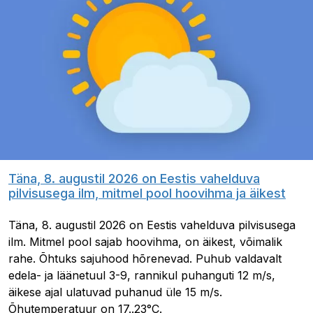
Täna, 8. augustil 2026 on Eestis vahelduva
pilvisusega ilm, mitmel pool hoovihma ja äikest
Täna, 8. augustil 2026 on Eestis vahelduva pilvisusega
ilm. Mitmel pool sajab hoovihma, on äikest, võimalik
rahe. Õhtuks sajuhood hõrenevad. Puhub valdavalt
edela- ja läänetuul 3-9, rannikul puhanguti 12 m/s,
äikese ajal ulatuvad puhanud üle 15 m/s.
Õhutemperatuur on 17..23°C.