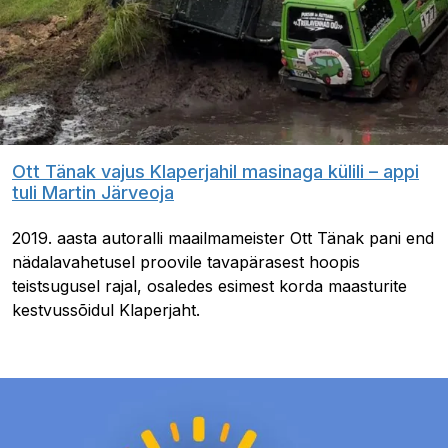
Ott Tänak vajus Klaperjahil masinaga külili – appi
tuli Martin Järveoja
2019. aasta autoralli maailmameister Ott Tänak pani end
nädalavahetusel proovile tavapärasest hoopis
teistsugusel rajal, osaledes esimest korda maasturite
kestvussõidul Klaperjaht.