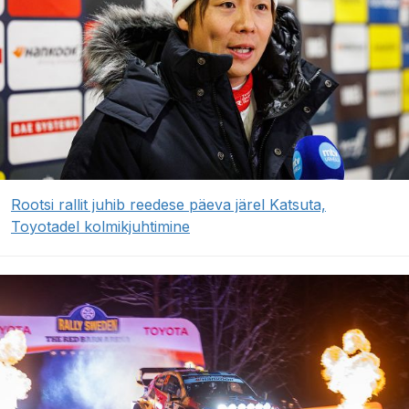
Rootsi rallit juhib reedese päeva järel Katsuta,
Toyotadel kolmikjuhtimine