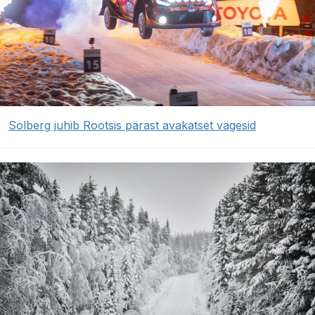
Solberg juhib Rootsis pärast avakatset vägesid