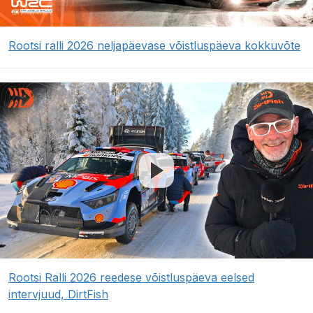
Rootsi ralli 2026 neljapäevase võistluspäeva kokkuvõte
Rootsi Ralli 2026 reedese võistluspäeva eelsed
intervjuud, DirtFish