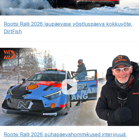
Rootsi Ralli 2026 laupäevase võistluspäeva kokkuvõte,
DirtFish
Rootsi Ralli 2026 pühapäevahommikused intervjuud,