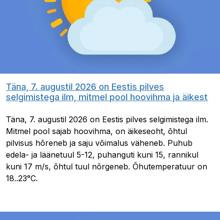
Täna, 7. augustil 2026 on Eestis pilves
selgimistega ilm, mitmel pool hoovihma ja äikest
Täna, 7. augustil 2026 on Eestis pilves selgimistega ilm.
Mitmel pool sajab hoovihma, on äikeseoht, õhtul
pilvisus hõreneb ja saju võimalus väheneb. Puhub
edela- ja läänetuul 5-12, puhanguti kuni 15, rannikul
kuni 17 m/s, õhtul tuul nõrgeneb. Õhutemperatuur on
18..23°C.