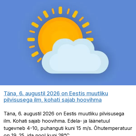
Täna, 6. augustil 2026 on Eestis muutliku
pilvisusega ilm, kohati sajab hoovihma
Täna, 6. augustil 2026 on Eestis muutliku pilvisusega
ilm. Kohati sajab hoovihma. Edela- ja läänetuul
tugevneb 4-10, puhanguti kuni 15 m/s. Õhutemperatuur
on 19..25, ida pool kuni 28°C.