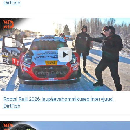
DirtFish
Rootsi Ralli 2026 laupäevahommikused intervjuud,
DirtFish