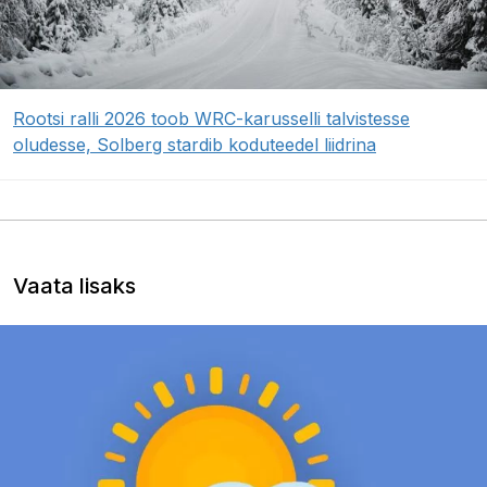
Rootsi ralli 2026 toob WRC-karusselli talvistesse
oludesse, Solberg stardib koduteedel liidrina
Vaata lisaks