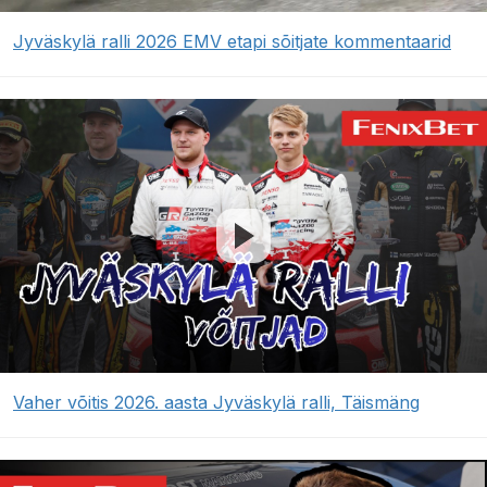
Jyväskylä ralli 2026 EMV etapi sõitjate kommentaarid
Vaher võitis 2026. aasta Jyväskylä ralli, Täismäng