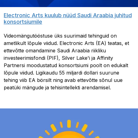
Electronic Arts kuulub nüüd Saudi Araabia juhitud
konsortsiumile
Videomängutööstuse üks suurimaid tehinguid on
ametlikult lõpule viidud. Electronic Arts (EA) teatas, et
ettevõtte omandamine Saudi Araabia riikliku
investeerimisfondi (PIF), Silver Lake'i ja Affinity
Partnersi moodustatud konsortsiumi poolt on edukalt
lõpule viidud. Ligikaudu 55 miljardi dollari suurune
tehing viib EA börsilt ning avab ettevõtte sõnul uue
peatüki mängude ja tehisintellekti arendamisel.