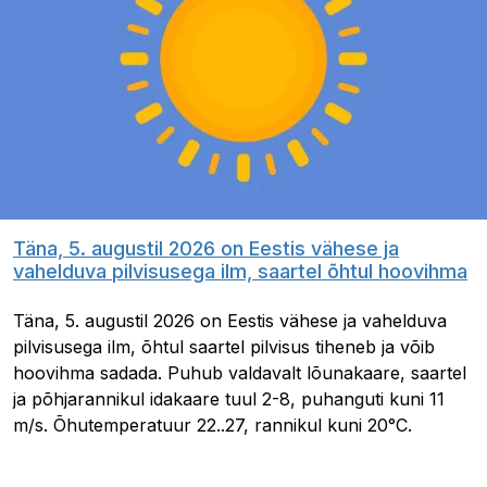
Täna, 5. augustil 2026 on Eestis vähese ja
vahelduva pilvisusega ilm, saartel õhtul hoovihma
Täna, 5. augustil 2026 on Eestis vähese ja vahelduva
pilvisusega ilm, õhtul saartel pilvisus tiheneb ja võib
hoovihma sadada. Puhub valdavalt lõunakaare, saartel
ja põhjarannikul idakaare tuul 2-8, puhanguti kuni 11
m/s. Õhutemperatuur 22..27, rannikul kuni 20°C.