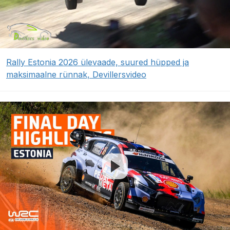
Rally Estonia 2026 ülevaade, suured hüpped ja
maksimaalne rünnak, Devillersvideo