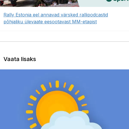
Rally Estonia eel annavad värsked rallipodcastid
põhjaliku ülevaate eesootavast MM-etapist
Vaata lisaks