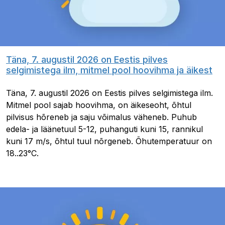
Täna, 7. augustil 2026 on Eestis pilves
selgimistega ilm, mitmel pool hoovihma ja äikest
Täna, 7. augustil 2026 on Eestis pilves selgimistega ilm.
Mitmel pool sajab hoovihma, on äikeseoht, õhtul
pilvisus hõreneb ja saju võimalus väheneb. Puhub
edela- ja läänetuul 5-12, puhanguti kuni 15, rannikul
kuni 17 m/s, õhtul tuul nõrgeneb. Õhutemperatuur on
18..23°C.