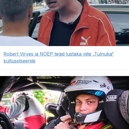
Robert Virves ja NOËP tegid lustaka viite „Tulnuka“
kultusstseenile