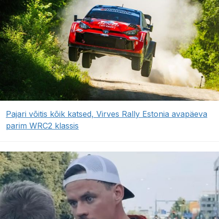
Pajari võitis kõik katsed, Virves Rally Estonia avapäeva
parim WRC2 klassis