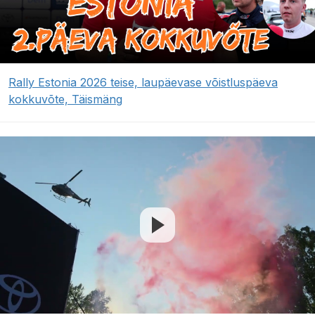
Rally Estonia 2026 teise, laupäevase võistluspäeva
kokkuvõte, Täismäng