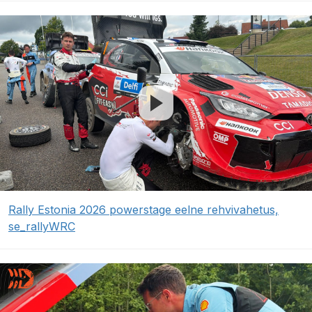
Rally Estonia 2026 powerstage eelne rehvivahetus,
se_rallyWRC