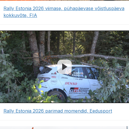
Rally Estonia 2026 viimase, pühapäevase võistluspäeva
kokkuvõte, FIA
Rally Estonia 2026 parimad momendid, Eedusport