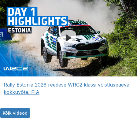
Rally Estonia 2026 reedese WRC2 klassi võistluspäeva
kokkuvõte, FIA
Kõik videod