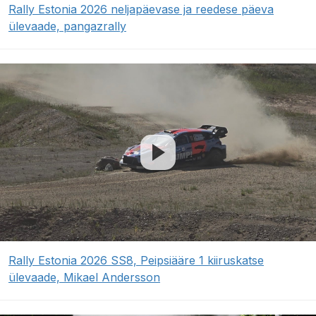
Rally Estonia 2026 neljapäevase ja reedese päeva
ülevaade, pangazrally
Rally Estonia 2026 SS8, Peipsiääre 1 kiiruskatse
ülevaade, Mikael Andersson