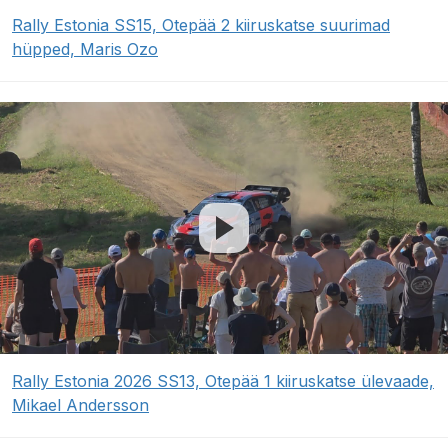
Rally Estonia SS15, Otepää 2 kiiruskatse suurimad
hüpped, Maris Ozo
Rally Estonia 2026 SS13, Otepää 1 kiiruskatse ülevaade,
Mikael Andersson