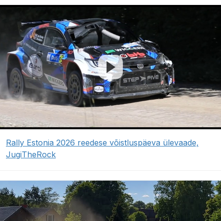
Rally Estonia 2026 reedese võistluspäeva ülevaade,
JugiTheRock