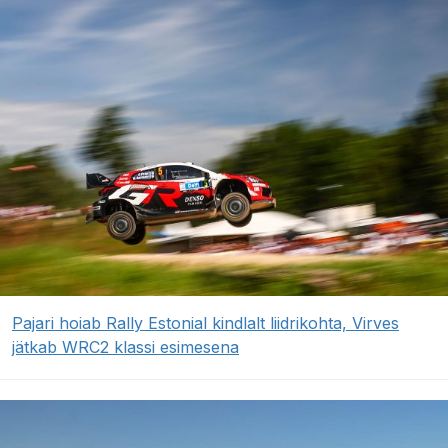
Pajari hoiab Rally Estonial kindlalt liidrikohta, Virves
jätkab WRC2 klassi esimesena