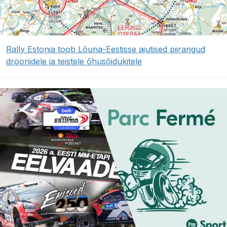
Rally Estonia toob Lõuna-Eestisse ajutised piirangud
droonidele ja teistele õhusõidukitele