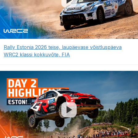
Rally Estonia 2026 teise, laupäevase võistluspäeva
WRC2 klassi kokkuvõte, FIA