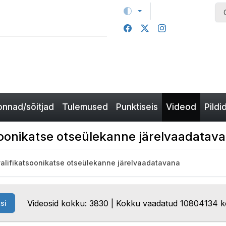
nnad/sõitjad
Tulemused
Punktiseis
Videod
Pildi
soonikatse otseülekanne järelvaadatava
valifikatsoonikatse otseülekanne järelvaadatavana
Videosid kokku: 3830 | Kokku vaadatud 10804134 
si