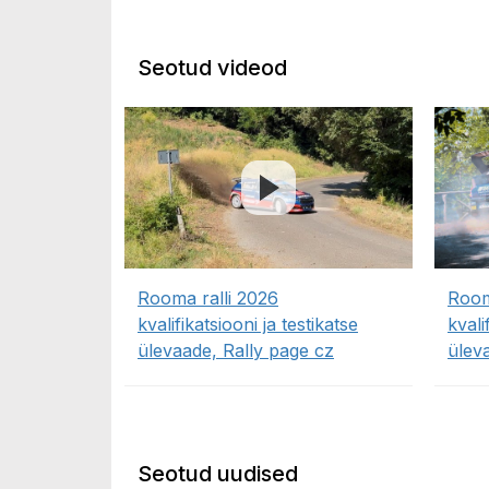
Seotud videod
Rooma ralli 2026
Room
kvalifikatsiooni ja testikatse
kvali
ülevaade, Rally page cz
ülev
Seotud uudised