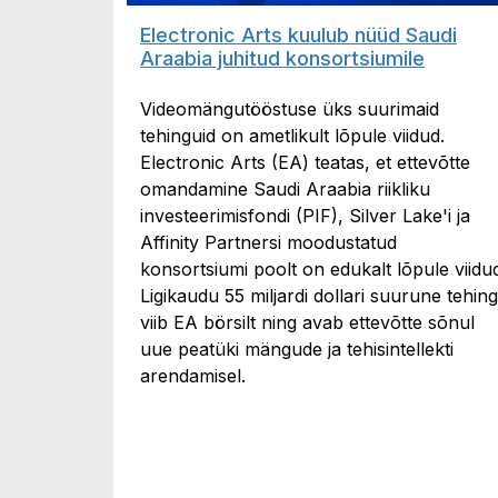
Electronic Arts kuulub nüüd Saudi
Araabia juhitud konsortsiumile
Videomängutööstuse üks suurimaid
tehinguid on ametlikult lõpule viidud.
Electronic Arts (EA) teatas, et ettevõtte
omandamine Saudi Araabia riikliku
investeerimisfondi (PIF), Silver Lake'i ja
Affinity Partnersi moodustatud
konsortsiumi poolt on edukalt lõpule viidu
Ligikaudu 55 miljardi dollari suurune tehing
viib EA börsilt ning avab ettevõtte sõnul
uue peatüki mängude ja tehisintellekti
arendamisel.