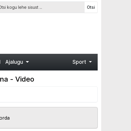
Otsi
d
Ajalugu
Sport
na - Video
korda