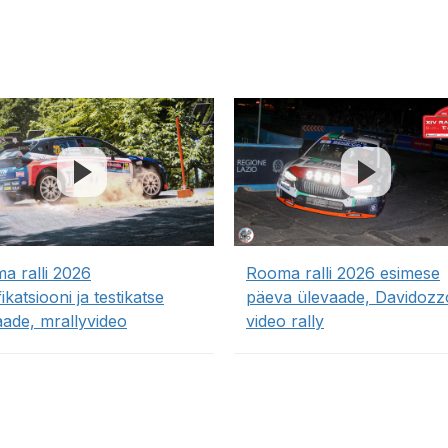
a ralli 2026
Rooma ralli 2026 esimese
fikatsiooni ja testikatse
päeva ülevaade, Davidozz
aade, mrallyvideo
video rally