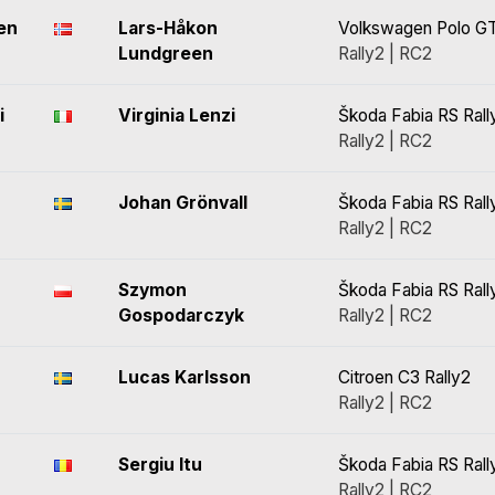
en
Lars-Håkon
Volkswagen Polo GT
Lundgreen
Rally2 | RC2
i
Virginia Lenzi
Škoda Fabia RS Rall
Rally2 | RC2
Johan Grönvall
Škoda Fabia RS Rall
Rally2 | RC2
Szymon
Škoda Fabia RS Rall
Gospodarczyk
Rally2 | RC2
Lucas Karlsson
Citroen C3 Rally2
Rally2 | RC2
Sergiu Itu
Škoda Fabia RS Rall
Rally2 | RC2