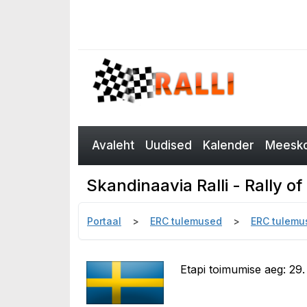
Avaleht
Uudised
Kalender
Meesko
Skandinaavia Ralli - Rally 
Portaal
ERC tulemused
ERC tulemu
Etapi toimumise aeg: 29. 