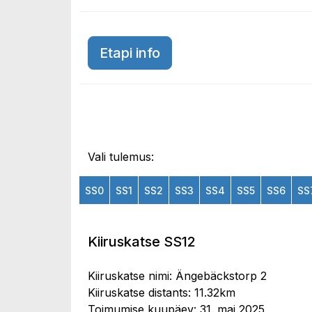
Etapi info
Vali tulemus:
SS0
SS1
SS2
SS3
SS4
SS5
SS6
SS
Kiiruskatse SS12
Kiiruskatse nimi: Ängebäckstorp 2
Kiiruskatse distants: 11.32km
Toimumise kuupäev: 31. mai 2025