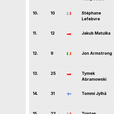
10.
10
Stéphane
Lefebvre
11.
12
Jakub Matulka
12.
9
Jon Armstrong
13.
25
Tymek
Abramowski
14.
31
Tommi Jylhä
15.
22
Tristan