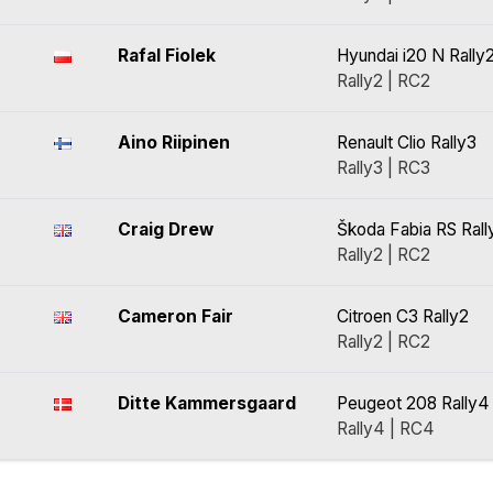
Rafal Fiolek
Hyundai i20 N Rally
Rally2 | RC2
Aino Riipinen
Renault Clio Rally3
Rally3 | RC3
Craig Drew
Škoda Fabia RS Rall
Rally2 | RC2
Cameron Fair
Citroen C3 Rally2
Rally2 | RC2
Ditte Kammersgaard
Peugeot 208 Rally4
Rally4 | RC4