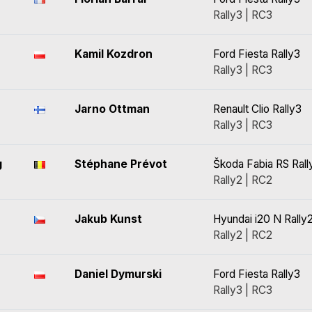
Rally3 | RC3
Kamil Kozdron
Ford Fiesta Rally3
Rally3 | RC3
Jarno Ottman
Renault Clio Rally3
Rally3 | RC3
g
Stéphane Prévot
Škoda Fabia RS Rall
Rally2 | RC2
Jakub Kunst
Hyundai i20 N Rally
Rally2 | RC2
Daniel Dymurski
Ford Fiesta Rally3
Rally3 | RC3