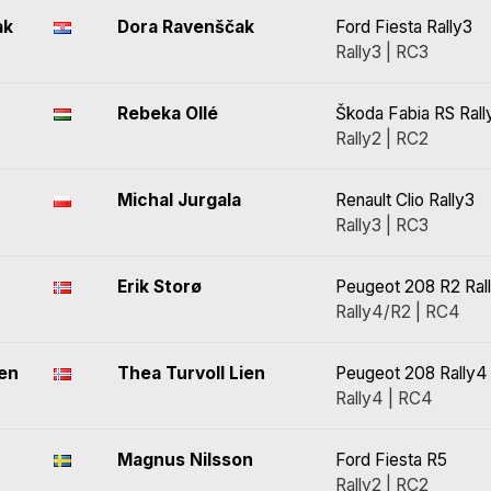
ak
Dora Ravenščak
Ford Fiesta Rally3
Rally3 | RC3
Rebeka Ollé
Škoda Fabia RS Rall
Rally2 | RC2
Michal Jurgala
Renault Clio Rally3
Rally3 | RC3
Erik Storø
Peugeot 208 R2 Ral
Rally4/R2 | RC4
sen
Thea Turvoll Lien
Peugeot 208 Rally4
Rally4 | RC4
Magnus Nilsson
Ford Fiesta R5
Rally2 | RC2