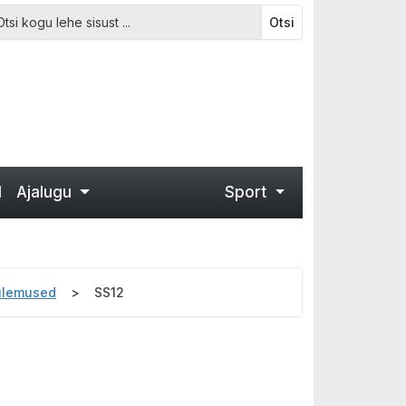
Otsi
d
Ajalugu
Sport
tulemused
SS12