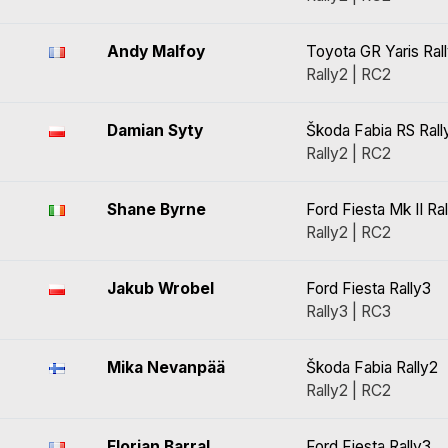
Andy Malfoy
Toyota GR Yaris Ral
Rally2 | RC2
Damian Syty
Škoda Fabia RS Rall
Rally2 | RC2
Shane Byrne
Ford Fiesta Mk II Ra
Rally2 | RC2
Jakub Wrobel
Ford Fiesta Rally3
Rally3 | RC3
Mika Nevanpää
Škoda Fabia Rally2
Rally2 | RC2
Florian Barral
Ford Fiesta Rally3