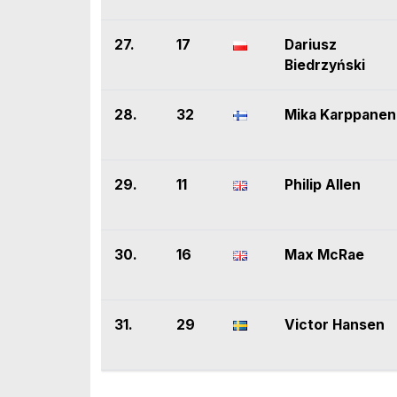
27.
17
Dariusz
Biedrzyński
28.
32
Mika Karppanen
29.
11
Philip Allen
30.
16
Max McRae
31.
29
Victor Hansen