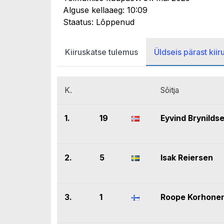
Alguse kellaaeg: 10:09
Staatus: Lõppenud
Kiiruskatse tulemus
Üldseis pärast kiir
K.
Sõitja
1.
19
Eyvind Brynilds
2.
5
Isak Reiersen
3.
1
Roope Korhone