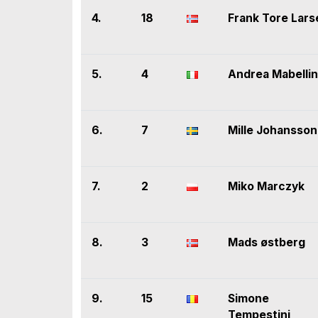
4.
18
Frank Tore Lars
5.
4
Andrea Mabellin
6.
7
Mille Johansson
7.
2
Miko Marczyk
8.
3
Mads østberg
9.
15
Simone
Tempestini