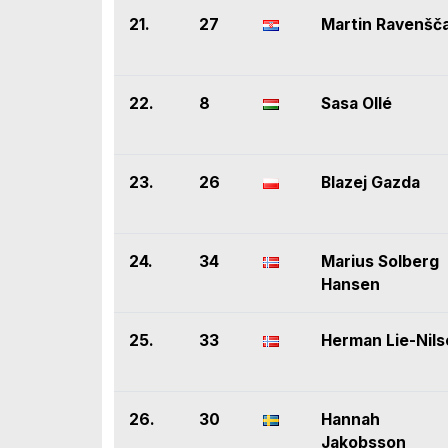
21.
27
Martin Ravenšč
22.
8
Sasa Ollé
23.
26
Blazej Gazda
24.
34
Marius Solberg
Hansen
25.
33
Herman Lie-Nil
26.
30
Hannah
Jakobsson