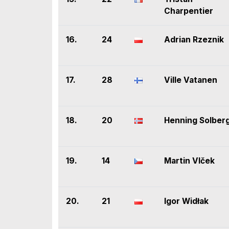
Charpentier
16.
24
Adrian Rzeznik
17.
28
Ville Vatanen
18.
20
Henning Solber
19.
14
Martin Vlček
20.
21
Igor Widłak