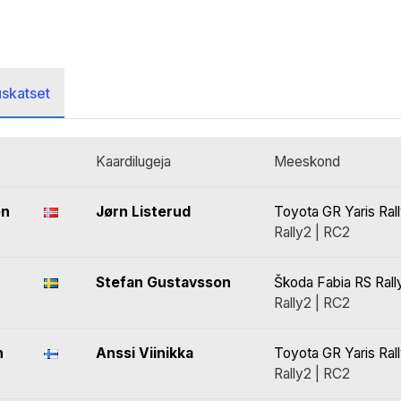
uskatset
Kaardilugeja
Meeskond
en
Jørn Listerud
Toyota GR Yaris Ral
Rally2 | RC2
Stefan Gustavsson
Škoda Fabia RS Rall
Rally2 | RC2
n
Anssi Viinikka
Toyota GR Yaris Ral
Rally2 | RC2