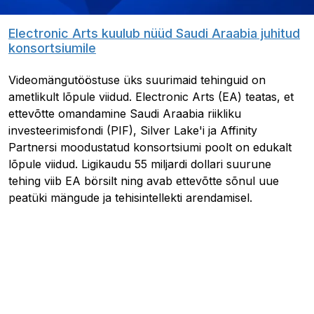
Electronic Arts kuulub nüüd Saudi Araabia juhitud
konsortsiumile
Videomängutööstuse üks suurimaid tehinguid on
ametlikult lõpule viidud. Electronic Arts (EA) teatas, et
ettevõtte omandamine Saudi Araabia riikliku
investeerimisfondi (PIF), Silver Lake'i ja Affinity
Partnersi moodustatud konsortsiumi poolt on edukalt
lõpule viidud. Ligikaudu 55 miljardi dollari suurune
tehing viib EA börsilt ning avab ettevõtte sõnul uue
peatüki mängude ja tehisintellekti arendamisel.