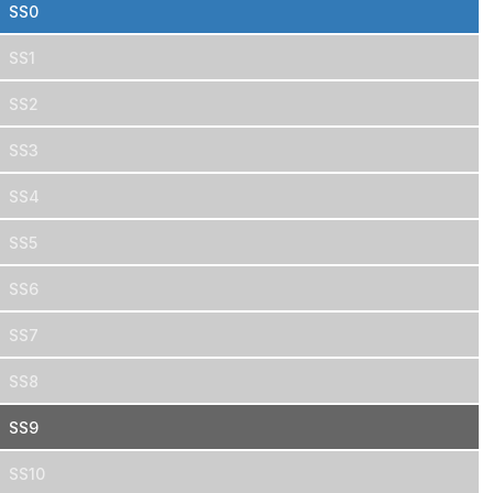
SS0
SS1
SS2
SS3
SS4
SS5
SS6
SS7
SS8
SS9
SS10