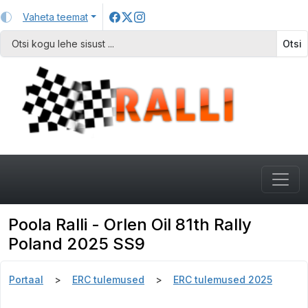
Vaheta teemat
Otsi
Poola Ralli - Orlen Oil 81th Rally
Poland 2025 SS9
Portaal
ERC tulemused
ERC tulemused 2025