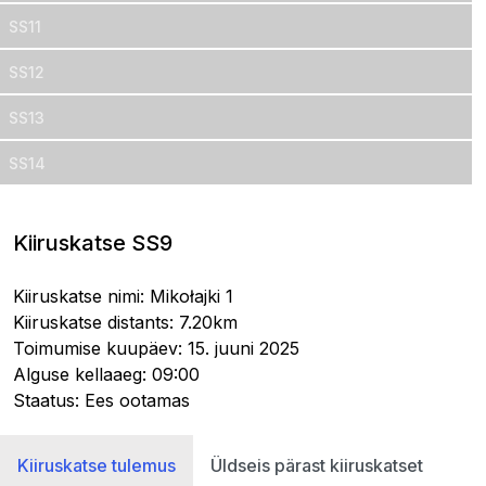
SS11
SS12
SS13
SS14
Kiiruskatse SS9
Kiiruskatse nimi: Mikołajki 1
Kiiruskatse distants: 7.20km
Toimumise kuupäev: 15. juuni 2025
Alguse kellaaeg: 09:00
Staatus: Ees ootamas
Kiiruskatse tulemus
Üldseis pärast kiiruskatset