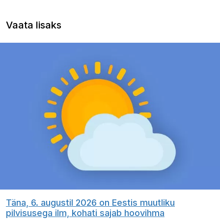
Vaata lisaks
Täna, 6. augustil 2026 on Eestis muutliku
pilvisusega ilm, kohati sajab hoovihma