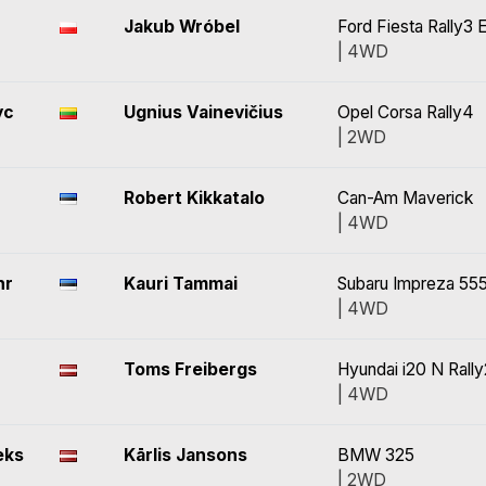
Jakub Wróbel
Ford Fiesta Rally3 
| 4WD
yc
Ugnius Vainevičius
Opel Corsa Rally4
| 2WD
Robert Kikkatalo
Can-Am Maverick
| 4WD
hr
Kauri Tammai
Subaru Impreza 55
| 4WD
Toms Freibergs
Hyundai i20 N Rally
| 4WD
eks
Kārlis Jansons
BMW 325
| 2WD