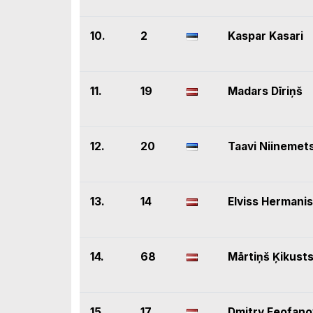
10.
2
Kaspar Kasari
11.
19
Madars Dīriņš
12.
20
Taavi Niinemet
13.
14
Elviss Hermanis
14.
68
Mārtiņš Ķikust
15.
17
Dmitry Feofano