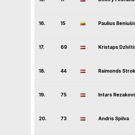
16.
15
Paulius Beniuši
17.
69
Kristaps Dzīvīti
18.
44
Raimonds Stro
19.
75
Intars Rezakov
20.
73
Andris Spilva