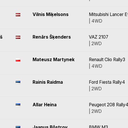
Vilnis Miķelsons
Mitsubishi Lancer 
| 4WD
ņš
Renārs Šķenders
VAZ 2107
| 2WD
Mateusz Martynek
Renault Clio Rally3
| 4WD
Rainis Raidma
Ford Fiesta Rally4
| 2WD
Allar Heina
Peugeot 208 Rally
| 2WD
Jaanus Bõstrov
BMW M3