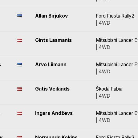
Allan Birjukov
Ford Fiesta Rally2
| 4WD
Gints Lasmanis
Mitsubishi Lancer 
| 4WD
s
Arvo Liimann
Mitsubishi Lancer 
| 4WD
Gatis Veilands
Škoda Fabia
| 4WD
s
Ingars Andževs
Mitsubishi Lancer E
| 4WD
v
Normunds Kokins
Ford Fiesta Rally3