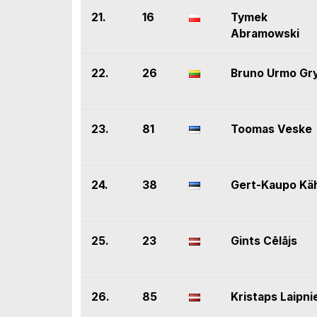
21.
16
Tymek
Abramowski
22.
26
Bruno Urmo Gr
23.
81
Toomas Veske
24.
38
Gert-Kaupo Kä
25.
23
Gints Cēlājs
26.
85
Kristaps Laipni