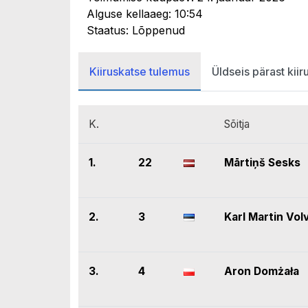
Alguse kellaaeg: 10:54
Staatus: Lõppenud
Kiiruskatse tulemus
Üldseis pärast kiir
K.
Sõitja
1.
22
Mārtiņš Sesks
2.
3
Karl Martin Vol
3.
4
Aron Domżała