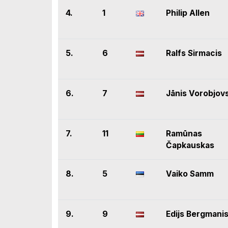
4.
1
Philip Allen
5.
6
Ralfs Sirmacis
6.
7
Jānis Vorobjov
7.
11
Ramūnas
Čapkauskas
8.
5
Vaiko Samm
9.
9
Edijs Bergmani