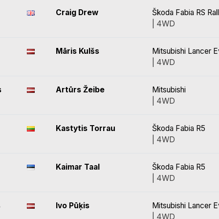
Craig Drew
Škoda Fabia RS Ral
| 4WD
Māris Kulšs
Mitsubishi Lancer E
| 4WD
s
Artūrs Žeibe
Mitsubishi
| 4WD
Kastytis Torrau
Škoda Fabia R5
| 4WD
Kaimar Taal
Škoda Fabia R5
| 4WD
s
Ivo Pūķis
Mitsubishi Lancer E
| 4WD