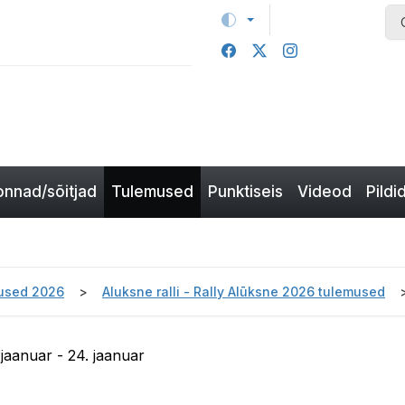
nnad/sõitjad
Tulemused
Punktiseis
Videod
Pildi
used 2026
Aluksne ralli - Rally Alūksne 2026 tulemused
 jaanuar - 24. jaanuar