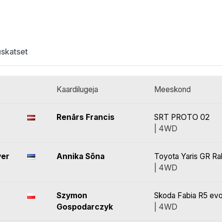
uskatset
Kaardilugeja
Meeskond
Renārs Francis
SRT PROTO 02
| 4WD
ver
Annika Sõna
Toyota Yaris GR Ra
| 4WD
Szymon
Skoda Fabia R5 ev
Gospodarczyk
| 4WD