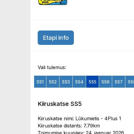
Etapi info
Vali tulemus:
SS1
SS2
SS3
SS4
SS5
SS6
SS7
SS
Kiiruskatse SS5
Kiiruskatse nimi: Lūkumietis - 4Plus 1
Kiiruskatse distants: 7.79km
Toimumise kuupäev: 24. jaanuar 2026