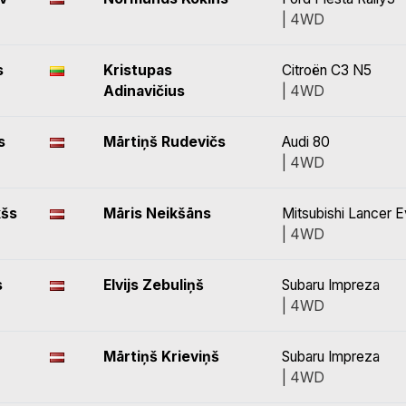
| 4WD
s
Kristupas
Citroën C3 N5
Adinavičius
| 4WD
s
Mārtiņš Rudevičs
Audi 80
| 4WD
kšs
Māris Neikšāns
Mitsubishi Lancer 
| 4WD
s
Elvijs Zebuliņš
Subaru Impreza
| 4WD
Mārtiņš Krieviņš
Subaru Impreza
| 4WD