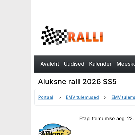
Avaleht
Uudised
Kalender
Meesko
Aluksne ralli 2026 SS5
Portaal
EMV tulemused
EMV tulem
Etapi toimumise aeg: 23.