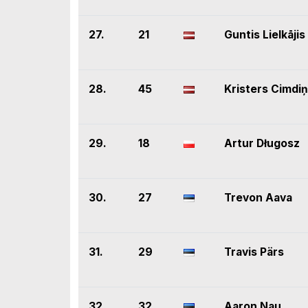
27.
21
Guntis Lielkājis
28.
45
Kristers Cimdi
29.
18
Artur Długosz
30.
27
Trevon Aava
31.
29
Travis Pärs
32.
32
Aaron Nau