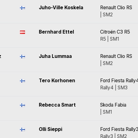
Juho-Ville Koskela
Renault Clio RS
| SM2
Bernhard Ettel
Citroën C3 R5
R5 | SM1
z
Juha Lummaa
Renault Clio RS
| SM2
Tero Korhonen
Ford Fiesta Rally
Rally4 | SM3
Rebecca Smart
Skoda Fabia
| SM1
Olli Sieppi
Ford Fiesta Rally
Rally3 | SM2