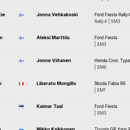
tie
Jonna Vehkakoski
Ford Fiesta Rally
Rally4 | SM3
en
Aleksi Marttila
Ford Fiesta
| SM3
Jonne Viitanen
Honda Civic Type
| SM6
o
Liberato Mongillo
Skoda Fabia RS
| SM1
Kaimar Taal
Ford Fiesta
| SM3
a
Mikko Kaikkonen
Toyota GR Yaris R