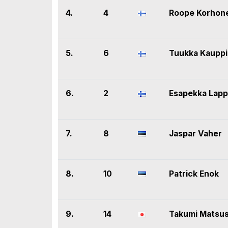
4.
4
Roope Korhon
5.
6
Tuukka Kaupp
6.
2
Esapekka Lapp
7.
8
Jaspar Vaher
8.
10
Patrick Enok
9.
14
Takumi Matsus