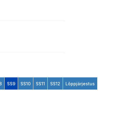
8
SS9
SS10
SS11
SS12
Lõppjärjestus