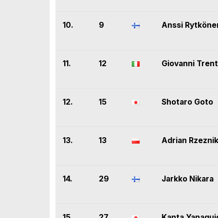
10.
9
Anssi Rytköne
11.
12
Giovanni Trent
12.
15
Shotaro Goto
13.
13
Adrian Rzezni
14.
29
Jarkko Nikara
15.
27
Kanta Yanagui