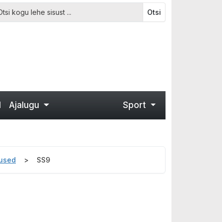
Otsi
d
Ajalugu
Sport
mused
SS9