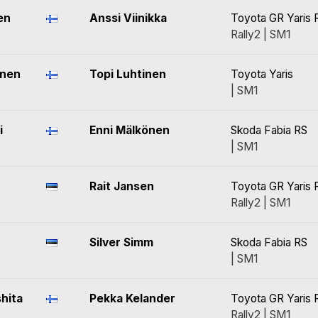
en
Anssi Viinikka
Toyota GR Yaris R
Rally2 | SM1
inen
Topi Luhtinen
Toyota Yaris
| SM1
i
Enni Mälkönen
Skoda Fabia RS
| SM1
Rait Jansen
Toyota GR Yaris R
Rally2 | SM1
Silver Simm
Skoda Fabia RS
| SM1
hita
Pekka Kelander
Toyota GR Yaris R
Rally2 | SM1