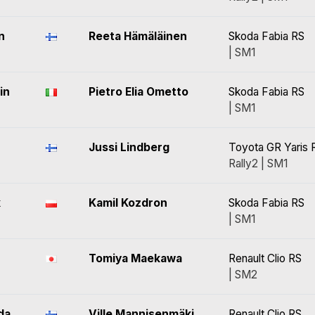
n
Reeta Hämäläinen
Skoda Fabia RS
| SM1
in
Pietro Elia Ometto
Skoda Fabia RS
| SM1
Jussi Lindberg
Toyota GR Yaris R
Rally2 | SM1
k
Kamil Kozdron
Skoda Fabia RS
| SM1
Tomiya Maekawa
Renault Clio RS
| SM2
da
Ville Mannisenmäki
Renault Clio RS