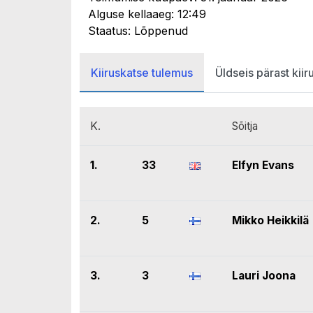
Alguse kellaaeg: 12:49
Staatus: Lõppenud
Kiiruskatse tulemus
Üldseis pärast kiir
K.
Sõitja
1.
33
Elfyn Evans
2.
5
Mikko Heikkilä
3.
3
Lauri Joona