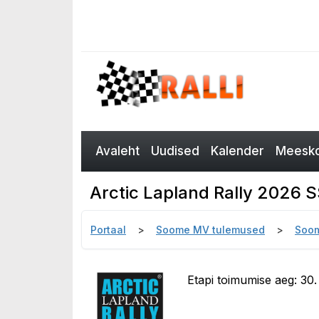
Avaleht
Uudised
Kalender
Meesko
Arctic Lapland Rally 2026 
Portaal
Soome MV tulemused
Soom
Etapi toimumise aeg: 30.