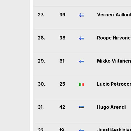
27.
39
Verneri Aallon
28.
38
Roope Hirvon
29.
61
Mikko Viitanen
30.
25
Lucio Petrocc
31.
42
Hugo Arendi
32.
19
Jussi Keskiniv