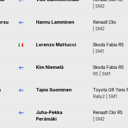
| SM2
orsu
Hannu Lamminen
Renault Clio
| SM2
Lorenzo Mattucci
Skoda Fabia RS
| SM1
Kim Niemelä
Skoda Fabia R5
R5 | SM1
n
Tapio Suominen
Toyota GR Yaris R
Rally2 | SM1
Juha-Pekka
Renault Clio RS
Perämäki
| SM2