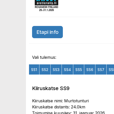
Etapi info
Vali tulemus:
SS1
SS2
SS3
SS4
SS5
SS6
SS7
SS
Kiiruskatse SS9
Kiiruskatse nimi: Murtotunturi
Kiiruskatse distants: 24.0km
Toimumise kuupäev: 31. jaanuar 2026