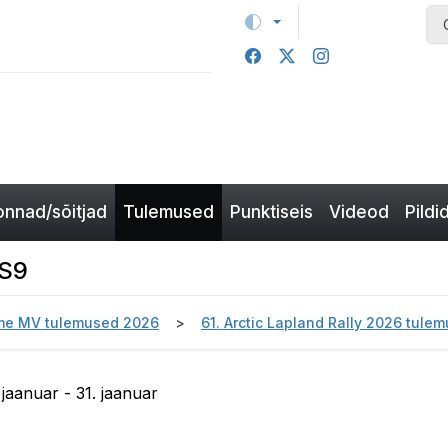
nnad/sõitjad
Tulemused
Punktiseis
Videod
Pildi
SS9
e MV tulemused 2026
61. Arctic Lapland Rally 2026 tule
 jaanuar - 31. jaanuar