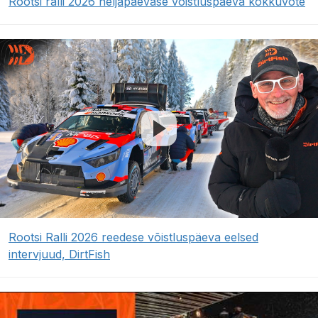
Rootsi ralli 2026 neljapäevase võistluspäeva kokkuvõte
Rootsi Ralli 2026 reedese võistluspäeva eelsed
intervjuud, DirtFish