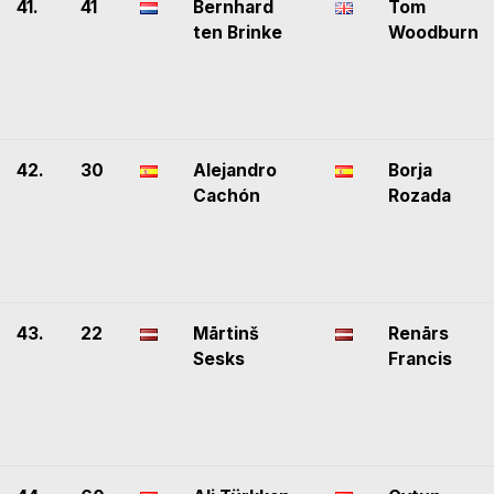
41.
41
Bernhard
Tom
ten Brinke
Woodburn
42.
30
Alejandro
Borja
Cachón
Rozada
43.
22
Mārtinš
Renārs
Sesks
Francis