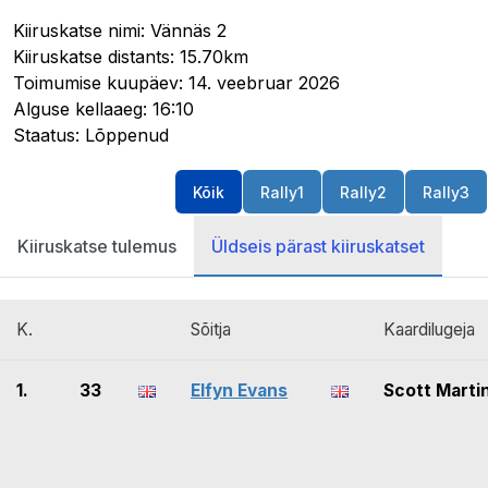
Kiiruskatse nimi: Vännäs 2
Kiiruskatse distants: 15.70km
Toimumise kuupäev: 14. veebruar 2026
Alguse kellaaeg: 16:10
Staatus: Lõppenud
Kõik
Rally1
Rally2
Rally3
Kiiruskatse tulemus
Üldseis pärast kiiruskatset
K.
Sõitja
Kaardilugeja
1.
33
Elfyn Evans
Scott Marti