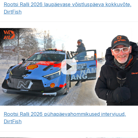
Rootsi Ralli 2026 laupäevase võistluspäeva kokkuvõte,
DirtFish
Rootsi Ralli 2026 pühapäevahommikused intervjuud,
DirtFish