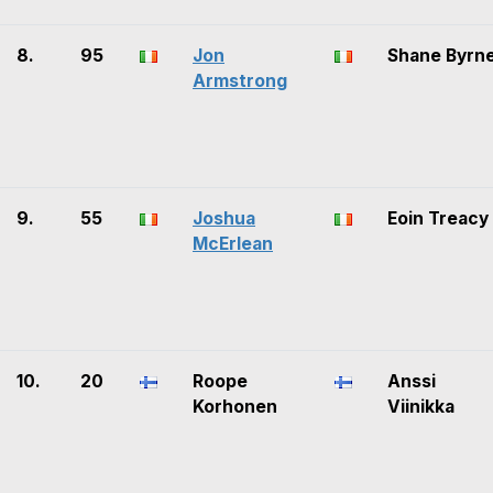
8.
95
Jon
Shane Byrn
Armstrong
9.
55
Joshua
Eoin Treacy
McErlean
10.
20
Roope
Anssi
Korhonen
Viinikka