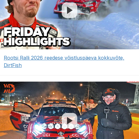
Rootsi Ralli 2026 reedese võistluspäeva kokkuvõte,
DirtFish