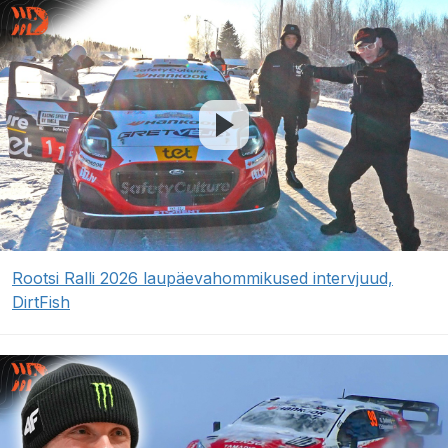
Rootsi Ralli 2026 laupäevahommikused intervjuud,
DirtFish