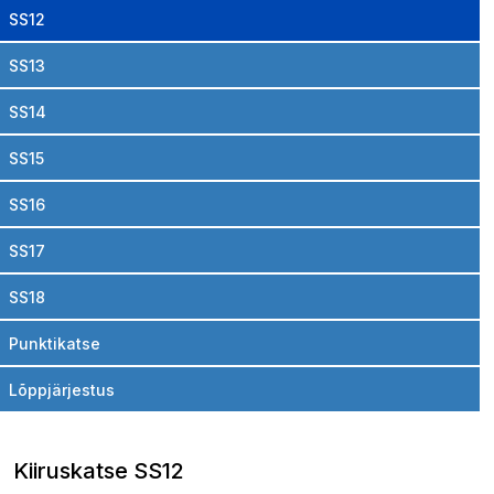
SS12
SS13
SS14
SS15
SS16
SS17
SS18
Punktikatse
Lõppjärjestus
Kiiruskatse SS12