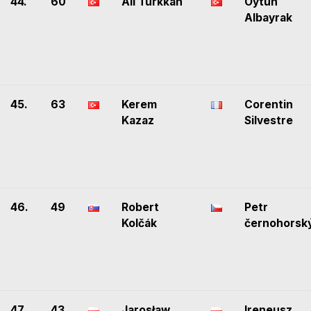
44.
60
Ali Türkkan
Oytun
Albayrak
45.
63
Kerem
Corentin
Kazaz
Silvestre
46.
49
Robert
Petr
Kolčák
černohorsk
47.
43
Jarosław
Ireneusz