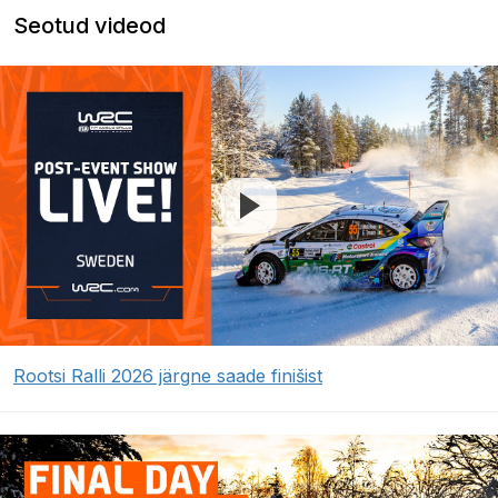
Seotud videod
Rootsi Ralli 2026 järgne saade finišist