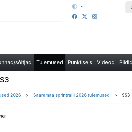
nnad/sõitjad
Tulemused
Punktiseis
Videod
Pildi
SS3
used 2026
Saaremaa sprintralli 2026 tulemused
SS3
mai