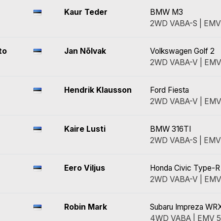
Kaur Teder
BMW M3
2WD VABA-S | EMV
to
Jan Nõlvak
Volkswagen Golf 2
2WD VABA-V | EMV
Hendrik Klausson
Ford Fiesta
2WD VABA-V | EMV
Kaire Lusti
BMW 316TI
2WD VABA-S | EMV
Eero Viljus
Honda Civic Type-R
2WD VABA-V | EMV
Robin Mark
Subaru Impreza WRX
4WD VABA | EMV 5