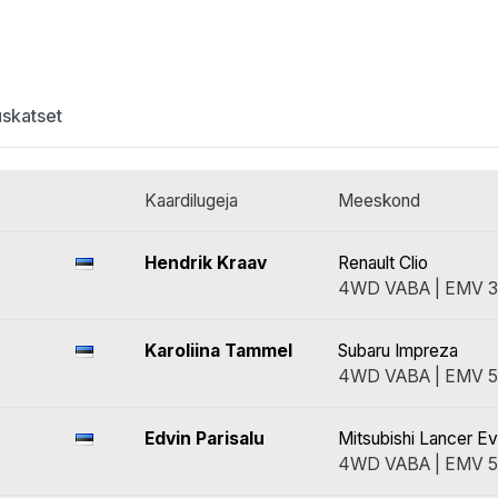
uskatset
Kaardilugeja
Meeskond
Hendrik Kraav
Renault Clio
4WD VABA | EMV 3
Karoliina Tammel
Subaru Impreza
4WD VABA | EMV 5
Edvin Parisalu
Mitsubishi Lancer E
4WD VABA | EMV 5