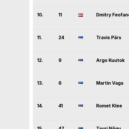
10.
11
Dmitry Feofan
11.
24
Travis Pärs
12.
9
Argo Kuutok
13.
6
Martin Vaga
14.
41
Romet Klee
15.
47
Tauri Nõgu