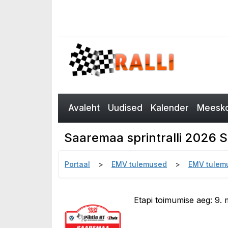
Avaleht
Uudised
Kalender
Meesko
Saaremaa sprintralli 2026 
Portaal
EMV tulemused
EMV tulem
Etapi toimumise aeg: 9. 