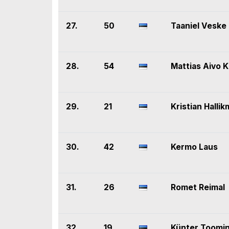
27.
50
Taaniel Veske
28.
54
Mattias Aivo K
29.
21
Kristian Hallik
30.
42
Kermo Laus
31.
26
Romet Reimal
32.
19
Künter Toomi