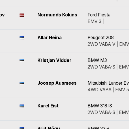
ov
Normunds Kokins
Ford Fiesta
EMV 3 |
Allar Heina
Peugeot 208
2WD VABA-V | EMV
Kristjan Vidder
BMW M3
2WD VABA-S | EMV
Joosep Ausmees
Mitsubishi Lancer E
4WD VABA | EMV 5
Karel Eist
BMW 318 IS
2WD VABA-S | EMV
Priit Nõgu
BMW 325i