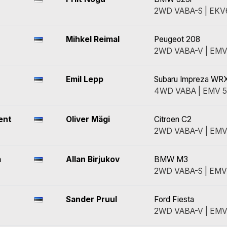
2WD VABA-S | EKV
Mihkel Reimal
Peugeot 208
2WD VABA-V | EMV
Emil Lepp
Subaru Impreza WRX
4WD VABA | EMV 5
ent
Oliver Mägi
Citroen C2
2WD VABA-V | EMV
a
Allan Birjukov
BMW M3
2WD VABA-S | EMV
Sander Pruul
Ford Fiesta
2WD VABA-V | EMV