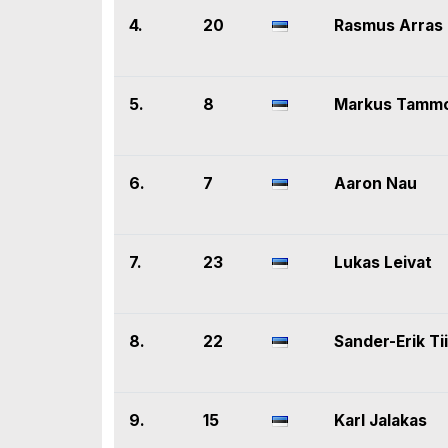
4.
20
Rasmus Arras
5.
8
Markus Tammo
6.
7
Aaron Nau
7.
23
Lukas Leivat
8.
22
Sander-Erik Ti
9.
15
Karl Jalakas