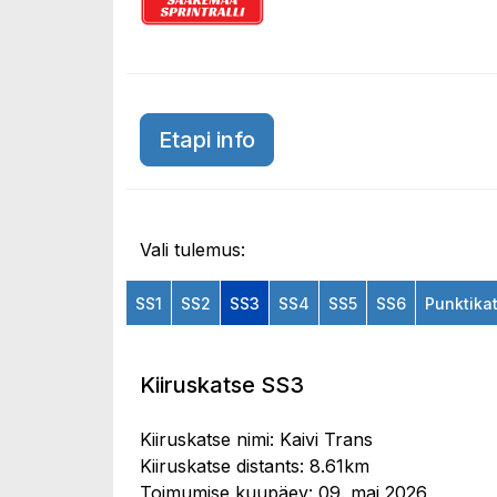
Etapi info
Vali tulemus:
SS1
SS2
SS3
SS4
SS5
SS6
Punktika
Kiiruskatse SS3
Kiiruskatse nimi: Kaivi Trans
Kiiruskatse distants: 8.61km
Toimumise kuupäev: 09. mai 2026