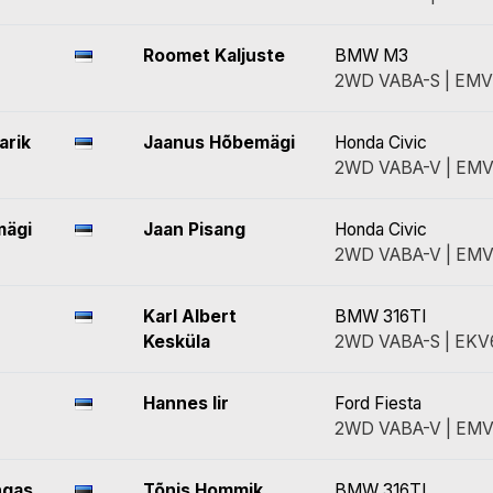
Roomet Kaljuste
BMW M3
2WD VABA-S | EMV
arik
Jaanus Hõbemägi
Honda Civic
2WD VABA-V | EMV
mägi
Jaan Pisang
Honda Civic
2WD VABA-V | EMV
Karl Albert
BMW 316TI
Kesküla
2WD VABA-S | EKV
Hannes Iir
Ford Fiesta
2WD VABA-V | EMV
ngas
Tõnis Hommik
BMW 316TI