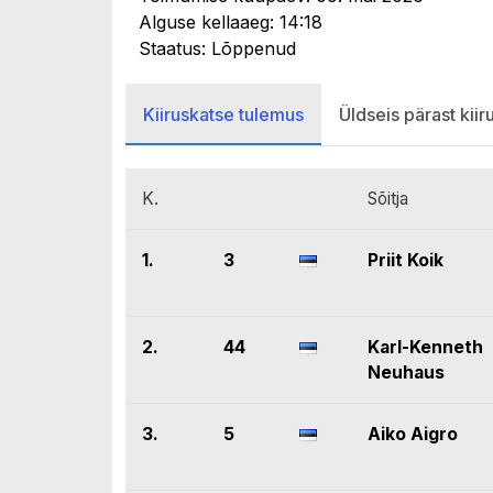
Alguse kellaaeg: 14:18
Staatus: Lõppenud
Kiiruskatse tulemus
Üldseis pärast kiir
K.
Sõitja
1.
3
Priit Koik
2.
44
Karl-Kenneth
Neuhaus
3.
5
Aiko Aigro