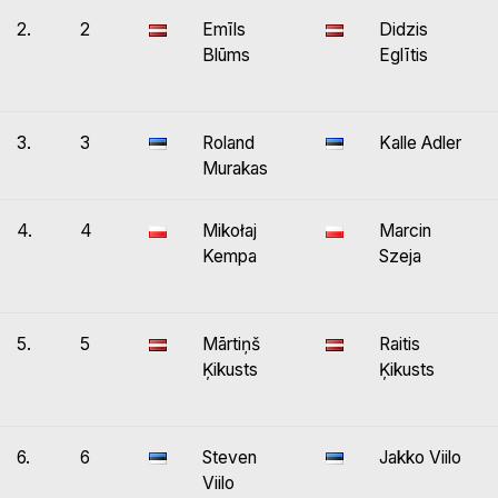
2.
2
Emīls
Didzis
Blūms
Eglītis
3.
3
Roland
Kalle Adler
Murakas
4.
4
Mikołaj
Marcin
Kempa
Szeja
5.
5
Mārtiņš
Raitis
Ķikusts
Ķikusts
6.
6
Steven
Jakko Viilo
Viilo