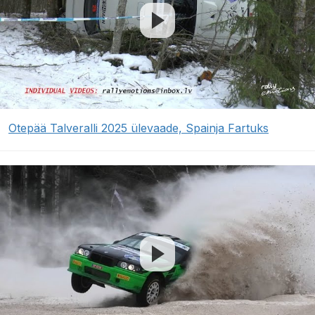
Otepää Talveralli 2025 ülevaade, Spainja Fartuks