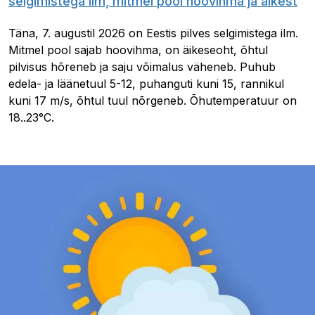
selgimistega ilm, mitmel pool hoovihma ja äikest
Täna, 7. augustil 2026 on Eestis pilves selgimistega ilm.
Mitmel pool sajab hoovihma, on äikeseoht, õhtul
pilvisus hõreneb ja saju võimalus väheneb. Puhub
edela- ja läänetuul 5-12, puhanguti kuni 15, rannikul
kuni 17 m/s, õhtul tuul nõrgeneb. Õhutemperatuur on
18..23°C.