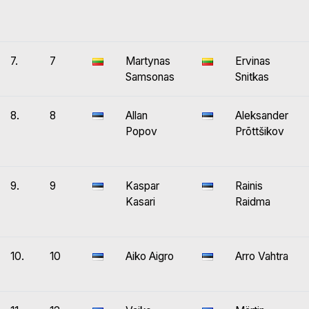
7.
7
Martynas
Ervinas
Samsonas
Snitkas
8.
8
Allan
Aleksander
Popov
Prõttšikov
9.
9
Kaspar
Rainis
Kasari
Raidma
10.
10
Aiko Aigro
Arro Vahtra