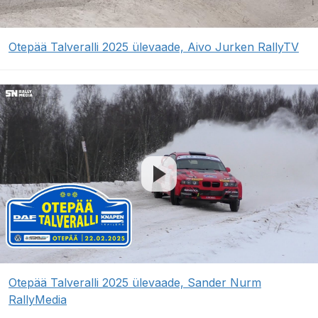
Otepää Talveralli 2025 ülevaade, Aivo Jurken RallyTV
Otepää Talveralli 2025 ülevaade, Sander Nurm
RallyMedia