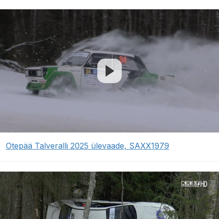
Otepää Talveralli 2025 ülevaade, SAXX1979