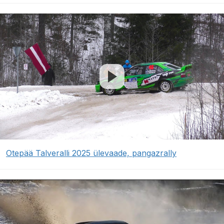
Otepää Talveralli 2025 ülevaade, pangazrally