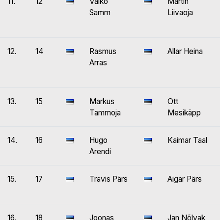
11.
12
Vaiko
Märtin
Samm
Liivaoja
12.
14
Rasmus
Allar Heina
Arras
13.
15
Markus
Ott
Tammoja
Mesikäpp
14.
16
Hugo
Kaimar Taal
Arendi
15.
17
Travis Pärs
Aigar Pärs
16.
18
Joonas
Jan Nõlvak