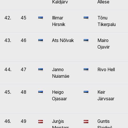
Kaldjärv
Allese
42.
45
Illimar
Tõnu
Hirsnik
Tikerpalu
43.
46
Ats Nõlvak
Mairo
Ojaviir
44.
47
Janno
Rivo Hell
Nuiamäe
45.
48
Heigo
Keir
Ojasaar
Järvsaar
46.
49
Jurģis
Guntis
Meistars
Slaidiņš