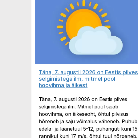
Täna, 7. augustil 2026 on Eestis pilves
selgimistega ilm, mitmel pool
hoovihma ja äikest
Täna, 7. augustil 2026 on Eestis pilves
selgimistega ilm. Mitmel pool sajab
hoovihma, on äikeseoht, õhtul pilvisus
hõreneb ja saju võimalus väheneb. Puhub
edela- ja läänetuul 5-12, puhanguti kuni 15
rannikul kuni 17 m/s, õhtul tuul nõrgeneb.