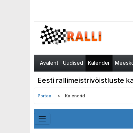
Avaleht
Uudised
Kalender
Meesko
Eesti rallimeistrivõistluste k
Portaal
Kalendrid