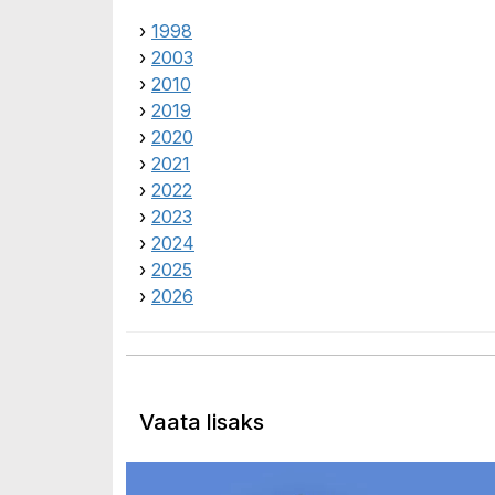
›
1998
›
2003
›
2010
›
2019
›
2020
›
2021
›
2022
›
2023
›
2024
›
2025
›
2026
Vaata lisaks