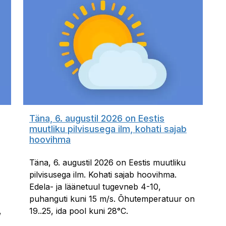
Täna, 6. augustil 2026 on Eestis
muutliku pilvisusega ilm, kohati sajab
hoovihma
Täna, 6. augustil 2026 on Eestis muutliku
pilvisusega ilm. Kohati sajab hoovihma.
Edela- ja läänetuul tugevneb 4-10,
puhanguti kuni 15 m/s. Õhutemperatuur on
,
19..25, ida pool kuni 28°C.