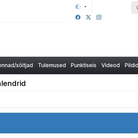
nnad/sõitjad
Tulemused
Punktiseis
Videod
Pildi
alendrid