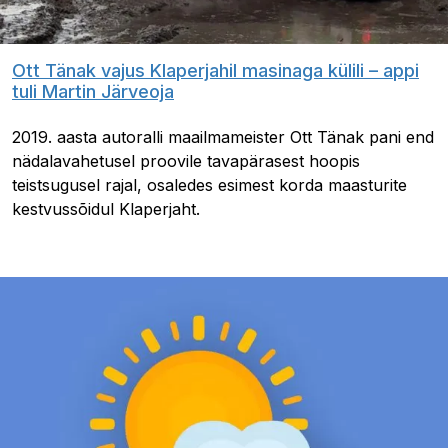
Ott Tänak vajus Klaperjahil masinaga külili – appi
tuli Martin Järveoja
2019. aasta autoralli maailmameister Ott Tänak pani end
nädalavahetusel proovile tavapärasest hoopis
teistsugusel rajal, osaledes esimest korda maasturite
kestvussõidul Klaperjaht.