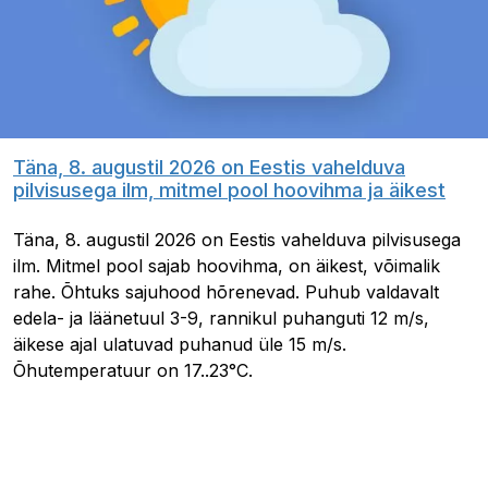
Täna, 8. augustil 2026 on Eestis vahelduva
pilvisusega ilm, mitmel pool hoovihma ja äikest
Täna, 8. augustil 2026 on Eestis vahelduva pilvisusega
ilm. Mitmel pool sajab hoovihma, on äikest, võimalik
rahe. Õhtuks sajuhood hõrenevad. Puhub valdavalt
edela- ja läänetuul 3-9, rannikul puhanguti 12 m/s,
äikese ajal ulatuvad puhanud üle 15 m/s.
Õhutemperatuur on 17..23°C.