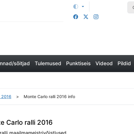
nad/sõitjad
Tulemused
Punktiseis
Videod
Pildid
 2016
Monte Carlo ralli 2016 info
e Carlo ralli 2016
ralli maailmameistrivõistlused