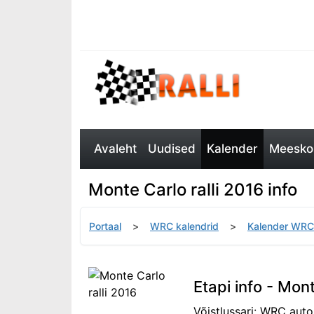
Avaleht
Uudised
Kalender
Meeskon
Monte Carlo ralli 2016 info
Portaal
WRC kalendrid
Kalender WRC
Etapi info - Mont
Võistlussari: WRC auto