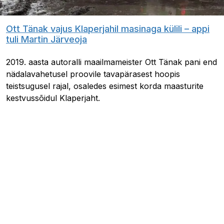
Ott Tänak vajus Klaperjahil masinaga külili – appi
tuli Martin Järveoja
2019. aasta autoralli maailmameister Ott Tänak pani end
nädalavahetusel proovile tavapärasest hoopis
teistsugusel rajal, osaledes esimest korda maasturite
kestvussõidul Klaperjaht.