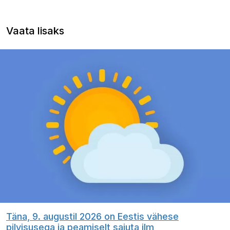
Vaata lisaks
Täna, 9. augustil 2026 on Eestis vähese
pilvisusega ja peamiselt sajuta ilm