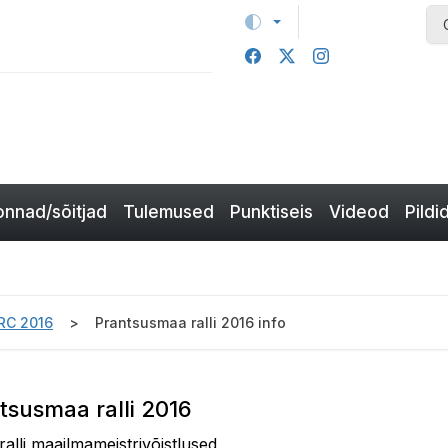
nnad/sõitjad
Tulemused
Punktiseis
Videod
Pildi
RC 2016
Prantsusmaa ralli 2016 info
ntsusmaa ralli 2016
ralli maailmameistrivõistlused