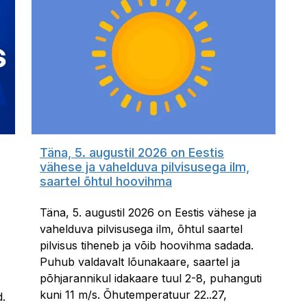
Täna, 5. augustil 2026 on Eestis
vähese ja vahelduva pilvisusega ilm,
saartel õhtul hoovihma
Täna, 5. augustil 2026 on Eestis vähese ja
vahelduva pilvisusega ilm, õhtul saartel
pilvisus tiheneb ja võib hoovihma sadada.
Puhub valdavalt lõunakaare, saartel ja
põhjarannikul idakaare tuul 2-8, puhanguti
kuni 11 m/s. Õhutemperatuur 22..27,
d.