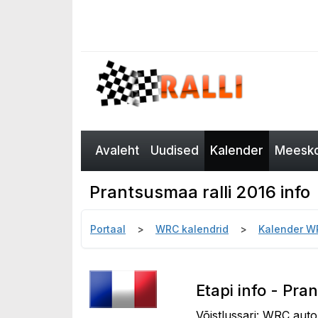
Avaleht
Uudised
Kalender
Meesko
Prantsusmaa ralli 2016 info
Portaal
WRC kalendrid
Kalender W
Etapi info - Pra
Võistlussari: WRC auto