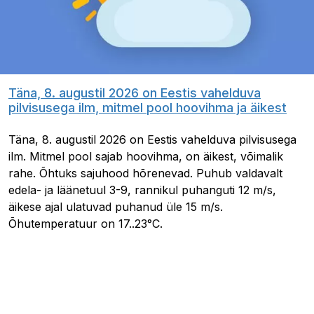
Täna, 8. augustil 2026 on Eestis vahelduva
pilvisusega ilm, mitmel pool hoovihma ja äikest
Täna, 8. augustil 2026 on Eestis vahelduva pilvisusega
ilm. Mitmel pool sajab hoovihma, on äikest, võimalik
rahe. Õhtuks sajuhood hõrenevad. Puhub valdavalt
edela- ja läänetuul 3-9, rannikul puhanguti 12 m/s,
äikese ajal ulatuvad puhanud üle 15 m/s.
Õhutemperatuur on 17..23°C.