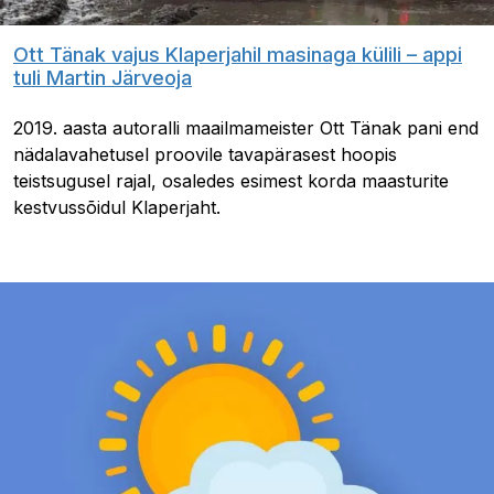
Ott Tänak vajus Klaperjahil masinaga külili – appi
tuli Martin Järveoja
2019. aasta autoralli maailmameister Ott Tänak pani end
nädalavahetusel proovile tavapärasest hoopis
teistsugusel rajal, osaledes esimest korda maasturite
kestvussõidul Klaperjaht.