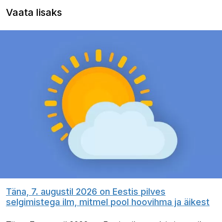
Vaata lisaks
Täna, 7. augustil 2026 on Eestis pilves
selgimistega ilm, mitmel pool hoovihma ja äikest