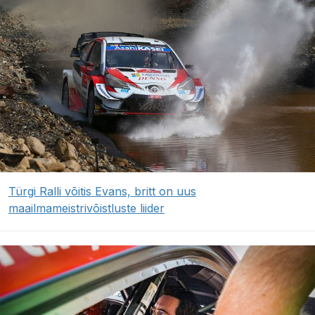
Türgi Ralli võitis Evans, britt on uus
maailmameistrivõistluste liider