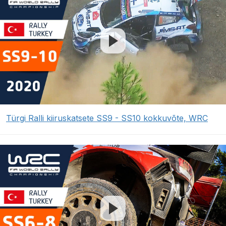
Türgi Ralli kiiruskatsete SS9 - SS10 kokkuvõte, WRC