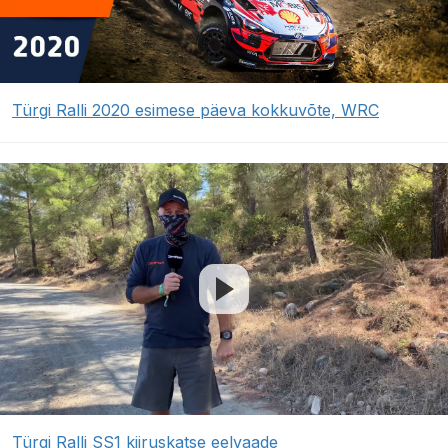
Türgi Ralli 2020 esimese päeva kokkuvõte, WRC
Türgi Ralli SS1 kiiruskatse eelvaade