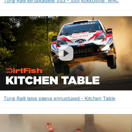
Türgi Ralli kiiruskatsete SS3 - SS5 kokkuvõte, WRC
Türgi Ralli teise päeva ennustused - Kitchen Table