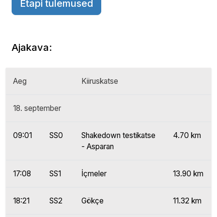
Etapi tulemused
Ajakava:
Aeg
Kiiruskatse
18. september
09:01
SS0
Shakedown testikatse
4.70 km
- Asparan
17:08
SS1
İçmeler
13.90 km
18:21
SS2
Gökçe
11.32 km