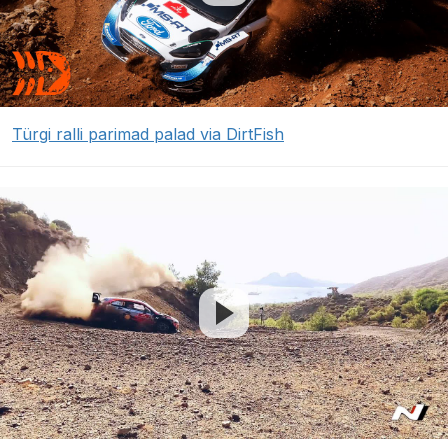
Türgi ralli parimad palad via DirtFish