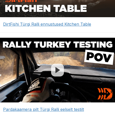
DirtFishi Türgi Ralli ennustused Kitchen Table
Pardakaamera pilt Türgi Ralli eelselt testilt