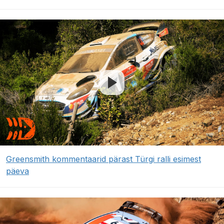
Greensmith kommentaarid pärast Türgi ralli esimest
päeva