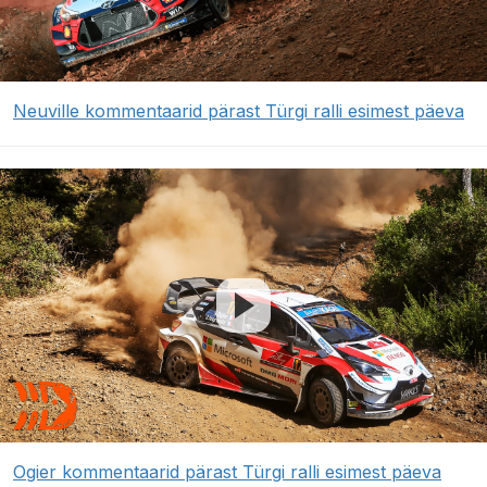
Neuville kommentaarid pärast Türgi ralli esimest päeva
Ogier kommentaarid pärast Türgi ralli esimest päeva