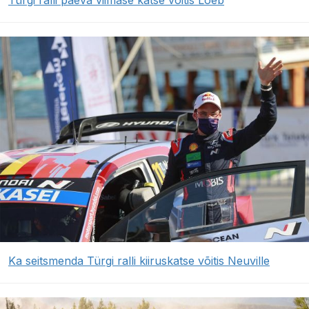
Ka seitsmenda Türgi ralli kiiruskatse võitis Neuville