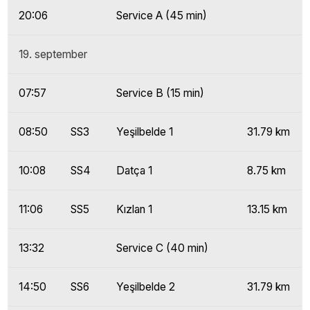
20:06
Service A (45 min)
19. september
07:57
Service B (15 min)
08:50
SS3
Yeşilbelde 1
31.79 km
10:08
SS4
Datça 1
8.75 km
11:06
SS5
Kızlan 1
13.15 km
13:32
Service C (40 min)
14:50
SS6
Yeşilbelde 2
31.79 km