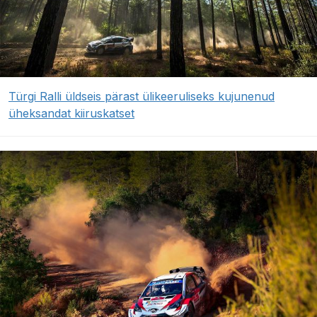
Türgi Ralli üldseis pärast ülikeeruliseks kujunenud
üheksandat kiiruskatset