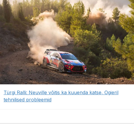
Türgi Ralli: Neuville võitis ka kuuenda katse, Ogieril
tehnilised probleemid