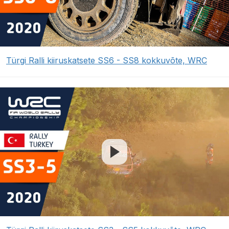
Türgi Ralli kiiruskatsete SS6 - SS8 kokkuvõte, WRC