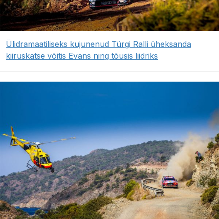
Ülidramaatiliseks kujunenud Türgi Ralli üheksanda
kiiruskatse võitis Evans ning tõusis liidriks