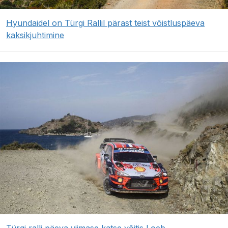
Hyundaidel on Türgi Rallil pärast teist võistluspäeva
kaksikjuhtimine
Türgi ralli päeva viimase katse võitis Loeb