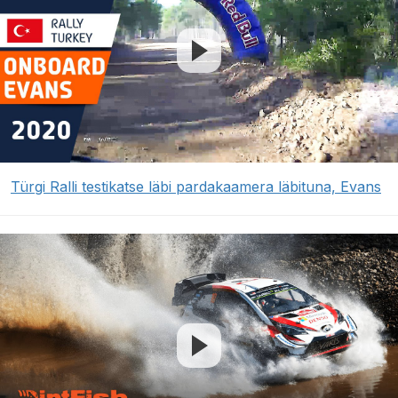
Türgi Ralli testikatse läbi pardakaamera läbituna, Evans