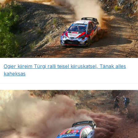
Ogier kiireim Türgi ralli teisel kiiruskatsel, Tänak alles
kaheksas