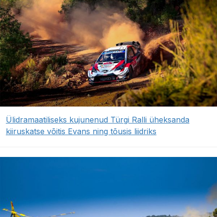
Ülidramaatiliseks kujunenud Türgi Ralli üheksanda
kiiruskatse võitis Evans ning tõusis liidriks