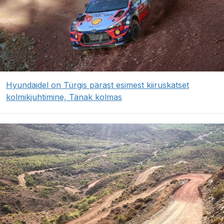
Hyundaidel on Türgis pärast esimest kiiruskatset
kolmikjuhtimine, Tänak kolmas