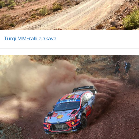
Türgi MM-ralli ajakava