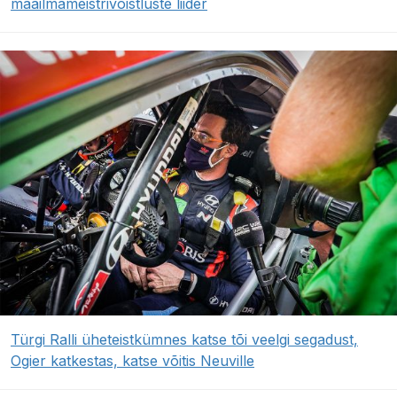
maailmameistrivõistluste liider
Türgi Ralli üheteistkümnes katse tõi veelgi segadust,
Ogier katkestas, katse võitis Neuville