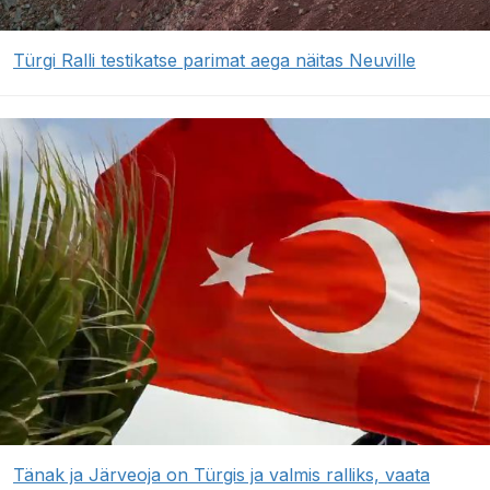
Türgi Ralli testikatse parimat aega näitas Neuville
Tänak ja Järveoja on Türgis ja valmis ralliks, vaata