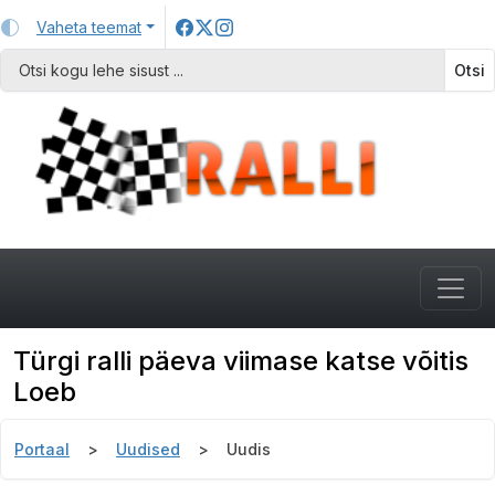
Vaheta teemat
Otsi
Türgi ralli päeva viimase katse võitis
Loeb
Portaal
Uudised
Uudis