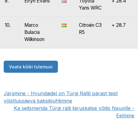
9.
Elfyn Evans
Toyota
+ 28.4
Yaris WRC
10.
Marco
Citroën C3
+ 28.7
Bulacia
R5
Wilkinson
Vaata kõiki tulemusi
Järgmine - Hyundaidel on Türgi Rallil pärast teist
võistluspäeva kaksikjuhtimine
Ka seitsmenda Türgi ralli kiiruskatse võitis Neuville -
Eelmine