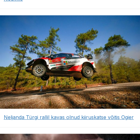
Neljanda Türgi rallil kavas olnud kiiruskatse võitis Ogier