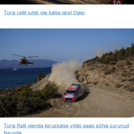
Türgi rallit juhib viie katse järel Ogier
Türgi Ralli viienda kiiruskatse võitis gaasi põhja surunud
Neuville