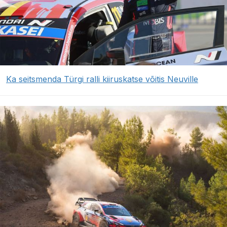
Ka seitsmenda Türgi ralli kiiruskatse võitis Neuville