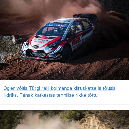
Ogier võitis Türgi ralli kolmanda kiiruskatse ja tõusis
liidriks, Tänak katkestas tehnilise rikke tõttu