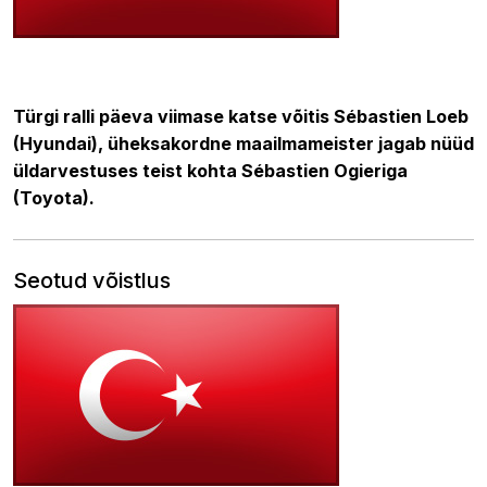
19.09.2020 18:03
Türgi ralli päeva viimase katse võitis Sébastien Loeb
(Hyundai), üheksakordne maailmameister jagab nüüd
üldarvestuses teist kohta Sébastien Ogieriga
(Toyota).
Seotud võistlus