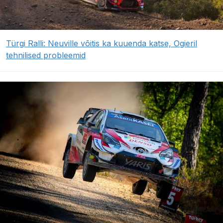
Türgi Ralli: Neuville võitis ka kuuenda katse, Ogieril
tehnilised probleemid