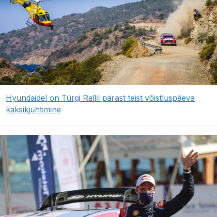
Hyundaidel on Türgi Rallil pärast teist võistluspäeva
kaksikjuhtimine