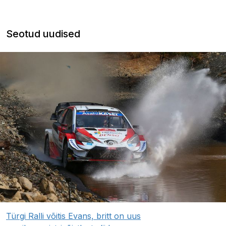
Seotud uudised
Türgi Ralli võitis Evans, britt on uus