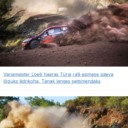
Vanameister Loeb haaras Türgi ralli esimese päeva
lõpuks liidrikoha, Tänak langes seitsmendaks