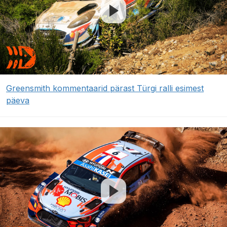
Greensmith kommentaarid pärast Türgi ralli esimest
päeva