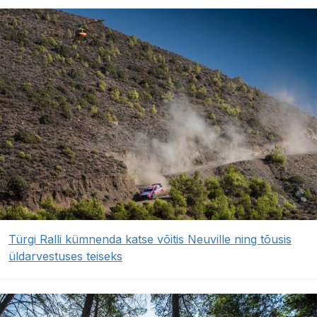
Türgi Ralli kümnenda katse võitis Neuville ning tõusis
üldarvestuses teiseks