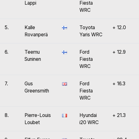
Lappi
Fiesta
WRC
5.
Kalle
Toyota
+ 12.0
Rovanperä
Yaris WRC
6.
Teemu
Ford
+ 12.9
Suninen
Fiesta
WRC
7.
Gus
Ford
+ 16.3
Greensmith
Fiesta
WRC
8.
Pierre-Louis
Hyundai
+ 21.3
Loubet
i20 WRC