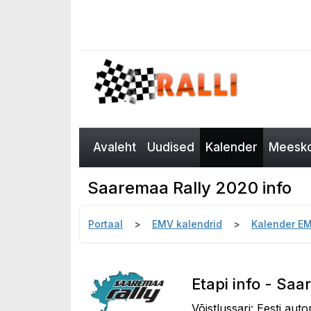
Avaleht
Uudised
Kalender
Meesko
Saaremaa Rally 2020 info
Portaal
EMV kalendrid
Kalender E
Etapi info - Sa
Võistlussari: Eesti auto