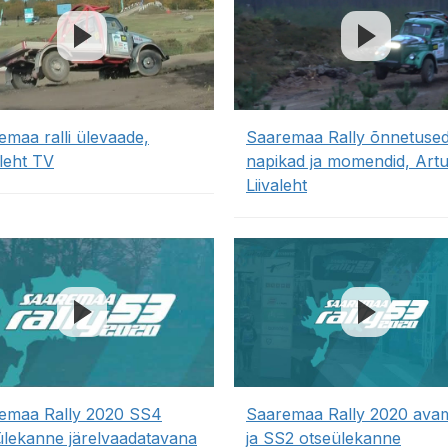
emaa ralli ülevaade,
Saaremaa Rally õnnetused
leht TV
napikad ja momendid, Artu
Liivaleht
emaa Rally 2020 SS4
Saaremaa Rally 2020 ava
ülekanne järelvaadatavana
ja SS2 otseülekanne