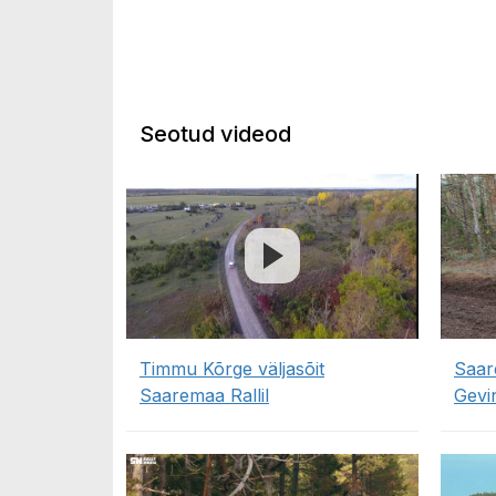
Seotud videod
Timmu Kõrge väljasõit
Saar
Saaremaa Rallil
Gevi