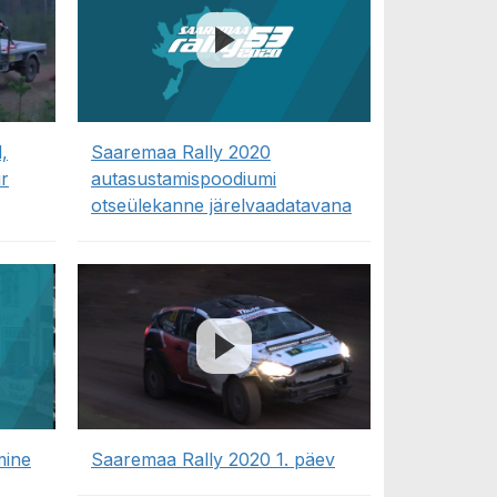
,
Saaremaa Rally 2020
r
autasustamispoodiumi
otseülekanne järelvaadatavana
mine
Saaremaa Rally 2020 1. päev