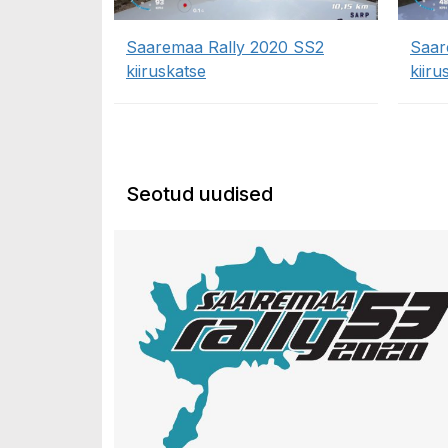
Saaremaa Rally 2020 SS2
Saar
kiiruskatse
kiiru
Seotud uudised