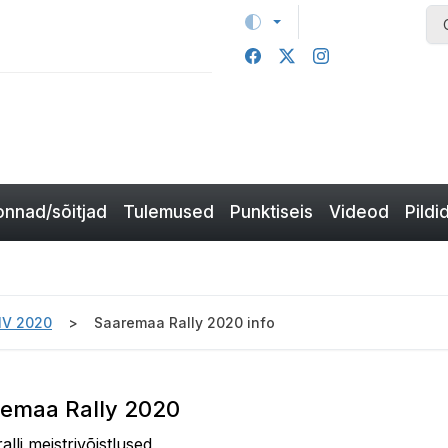
nnad/sõitjad
Tulemused
Punktiseis
Videod
Pildi
MV 2020
Saaremaa Rally 2020 info
aremaa Rally 2020
ralli meistrivõistlused