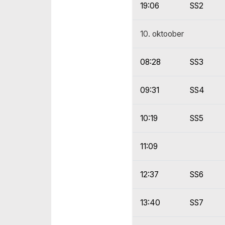
19:06
SS2
10. oktoober
08:28
SS3
09:31
SS4
10:19
SS5
11:09
12:37
SS6
13:40
SS7