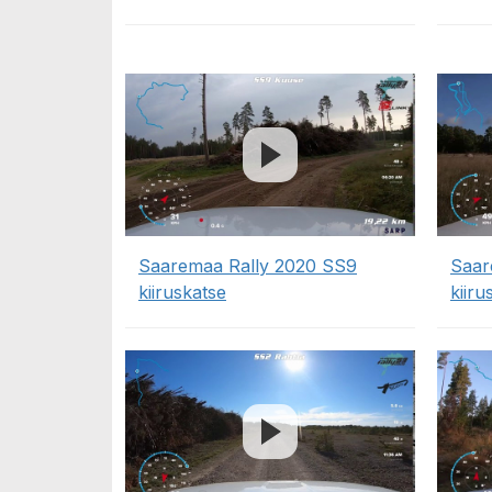
Saaremaa Rally 2020 SS9
Saar
kiiruskatse
kiiru