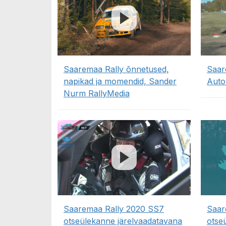
Saaremaa Rally õnnetused,
Saar
napikad ja momendid, Sander
Auto
Nurm RallyMedia
Saaremaa Rally 2020 SS7
Saar
otseülekanne järelvaadatavana
otse