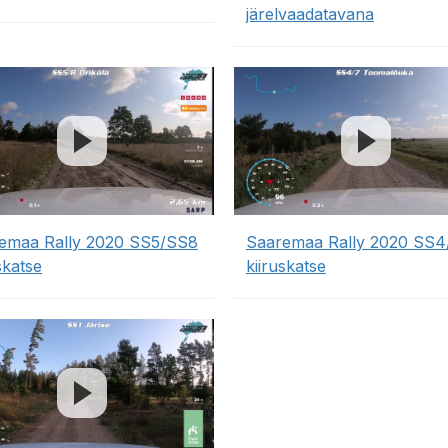
järelvaadatavana
emaa Rally 2020 SS5/SS8
Saaremaa Rally 2020 SS
skatse
kiiruskatse