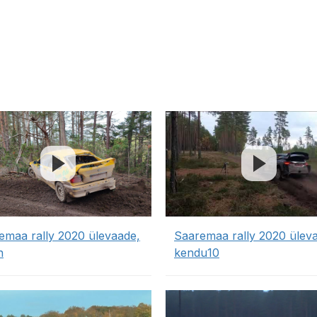
emaa rally 2020 ülevaade,
Saaremaa rally 2020 ülev
n
kendu10