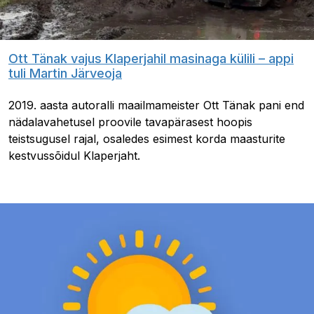
Ott Tänak vajus Klaperjahil masinaga külili – appi
tuli Martin Järveoja
2019. aasta autoralli maailmameister Ott Tänak pani end
nädalavahetusel proovile tavapärasest hoopis
teistsugusel rajal, osaledes esimest korda maasturite
kestvussõidul Klaperjaht.