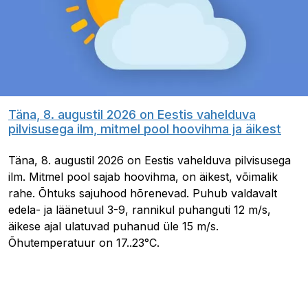
Täna, 8. augustil 2026 on Eestis vahelduva
pilvisusega ilm, mitmel pool hoovihma ja äikest
Täna, 8. augustil 2026 on Eestis vahelduva pilvisusega
ilm. Mitmel pool sajab hoovihma, on äikest, võimalik
rahe. Õhtuks sajuhood hõrenevad. Puhub valdavalt
edela- ja läänetuul 3-9, rannikul puhanguti 12 m/s,
äikese ajal ulatuvad puhanud üle 15 m/s.
Õhutemperatuur on 17..23°C.